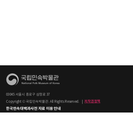
03045 서울시 종로구 삼청로 37
Copyright © 국립민속박물관. All Rights Reserved.
|
저작권정책
한국민속대백과사전 자료 이용 안내
1. 한국민속대백과사전의 텍스트는 공공누리 제2유형(출처명시+상업적 이용금지)을
적용합니다.