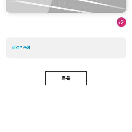
세경본풀이
목록