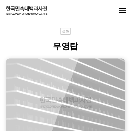
설화
무영탑