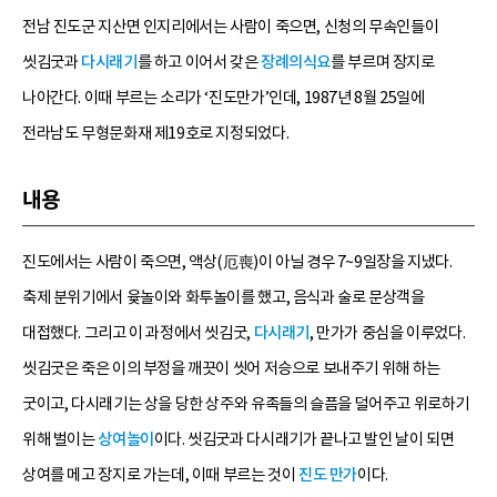
전남 진도군 지산면 인지리에서는 사람이 죽으면, 신청의 무속인들이
씻김굿과
다시래기
를 하고 이어서 갖은
장례의식요
를 부르며 장지로
나아간다. 이때 부르는 소리가 ‘진도만가’인데, 1987년 8월 25일에
전라남도 무형문화재 제19호로 지정되었다.
내용
진도에서는 사람이 죽으면, 액상(厄喪)이 아닐 경우 7~9일장을 지냈다.
축제 분위기에서 윷놀이와 화투놀이를 했고, 음식과 술로 문상객을
대접했다. 그리고 이 과정에서 씻김굿,
다시래기
, 만가가 중심을 이루었다.
씻김굿은 죽은 이의 부정을 깨끗이 씻어 저승으로 보내주기 위해 하는
굿이고, 다시래기는 상을 당한 상주와 유족들의 슬픔을 덜어주고 위로하기
위해 벌이는
상여놀이
이다. 씻김굿과 다시래기가 끝나고 발인 날이 되면
상여를 메고 장지로 가는데, 이때 부르는 것이
진도 만가
이다.