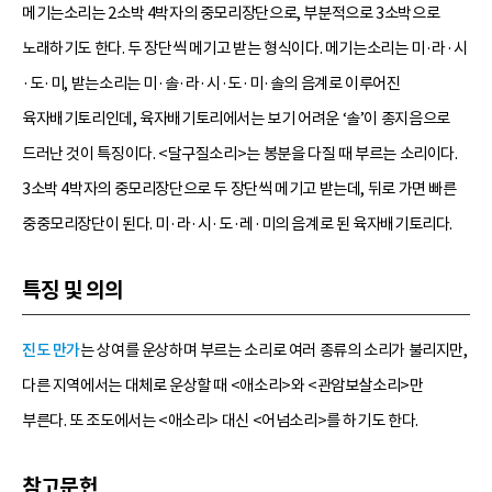
메기는소리는 2소박 4박자의 중모리장단으로, 부분적으로 3소박으로
노래하기도 한다. 두 장단씩 메기고 받는 형식이다. 메기는소리는 미·라·시
·도·미, 받는소리는 미·솔·라·시·도·미·솔의 음계로 이루어진
육자배기토리인데, 육자배기토리에서는 보기 어려운 ‘솔’이 종지음으로
드러난 것이 특징이다. <달구질소리>는 봉분을 다질 때 부르는 소리이다.
3소박 4박자의 중모리장단으로 두 장단씩 메기고 받는데, 뒤로 가면 빠른
중중모리장단이 된다. 미·라·시·도·레·미의 음계로 된 육자배기토리다.
특징 및 의의
진도 만가
는 상여를 운상하며 부르는 소리로 여러 종류의 소리가 불리지만,
다른 지역에서는 대체로 운상할 때 <애소리>와 <관암보살소리>만
부른다. 또 조도에서는 <애소리> 대신 <어넘소리>를 하기도 한다.
참고문헌