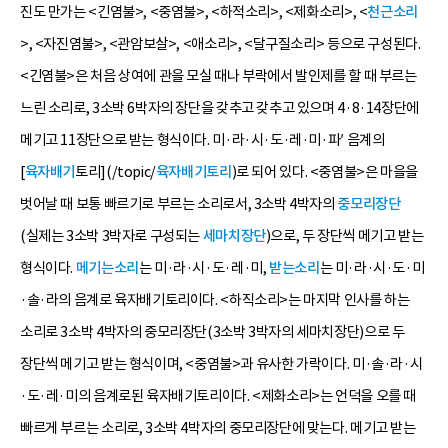
진도 만가는 <긴염불>, <중염불>, <하적소리>, <제화소리>, <
천근소리
>, <자진염불>, <관암보살>, <애소리>, <달구질소리> 등으로 구성된다.
<긴염불>은 처음 상여에 관을 모실 때나 부락에서 발인제를 할 때 부르는
느린 소리로, 3소박 6박자의 장단을 갖추고 갖추고 있으며 4·8·14장단에
메기고 11장단으로 받는 형식이다. 미·라·시·도·레·미·파′ 음계의
[
육자배기
토리](/topic/
육자배기토리
)로 되어 있다. <중염불>은 마을을
벗어날 때 보통 빠르기로 부르는 소리로서, 3소박 4박자의
중모리장단
(실제는 3소박 3박자로 구성되는
세마치장단
)으로, 두 장단씩 메기고 받는
형식이다.
메기는소리
는 미·라·시·도·레·미,
받는소리
는 미·라·시·도·미
·솔·라의 음계로 육자배기토리이다. <하직소리>는 마지막 인사를 하는
소리로 3소박 4박자의 중모리장단(3소박 3박자의 세마치장단)으로 두
장단씩 메기고 받는 형식이며, <중염불>과 유사한 가락이다. 미·솔·라·시
·도·레·미의 음계로된 육자배기토리이다. <제화소리>는 언덕을 오를 때
빠르게 부르는 소리로, 3소박 4박자의 중모리장단에 맞는다. 메기고 받는