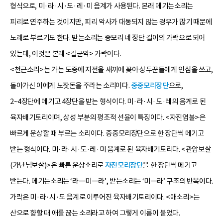
형식으로, 미·라·시·도·레·미 음계가 사용된다. 본래 메기는소리는
피리로 연주하는 것이지만, 피리 악사가 대동되지 않는 경우가 많기 때문에
노래로 부르기도 한다. 받는소리는 중모리 네 장단 길이의 가락으로 되어
있는데, 이것은 본래 <길군악> 가락이다.
<천근소리>는 가는 도중에 지전을 새끼에 꽂아 상두꾼들에게 인심을 쓰고,
돌아가신 이에게 노잣돈을 주라는 소리이다.
중중모리장단
으로,
2~4장단에 메기고 4장단을 받는 형식이다. 미·라·시·도·레의 음계로 된
육자배기토리이며, 상성 부분의 평조적 선율이 특징이다. <자진염불>은
빠르게 운상할 때 부르는 소리이다. 중중모리장단으로 한 장단씩 메기고
받는 형식이다. 미·라·시·도·레·미 음계로 된 육자배기토리다. <관암보살
(가난님보살)>은 빠른 운상소리로
자진모리장단
을 한 장단씩 메기고
받는다. 메기는소리는 ‘라―미―라’, 받는소리는 ‘미―라’ 구조의 반복이다.
가락은 미·라·시·도 음계로 이루어진 육자배기토리이다. <애소리>는
산으로 향할 때 애를 끊는 소리라고 하여 그렇게 이름이 붙었다.