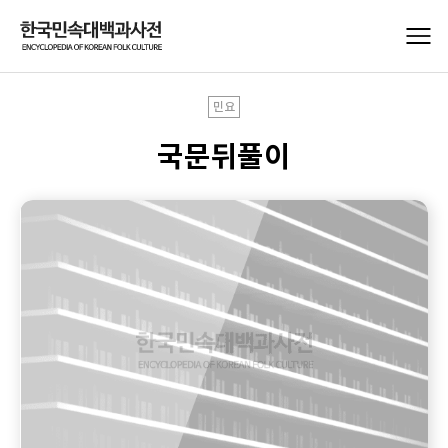
민요
국문뒤풀이