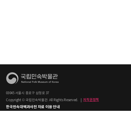
03045 서울시 종로구 삼청로 37
Copyright © 국립민속박물관. All Rights Reserved.
|
저작권정책
한국민속대백과사전 자료 이용 안내
1. 한국민속대백과사전의 텍스트는 공공누리 제2유형(출처명시+상업적 이용금지)을
적용합니다.