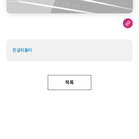
한글뒤풀이
목록