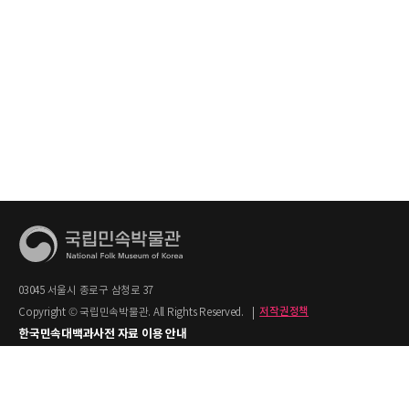
03045 서울시 종로구 삼청로 37
Copyright © 국립민속박물관. All Rights Reserved.
|
저작권정책
한국민속대백과사전 자료 이용 안내
1. 한국민속대백과사전의 텍스트는 공공누리 제2유형(출처명시+상업적 이용금지)을
적용합니다.