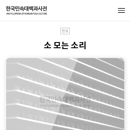
민요
소 모는 소리