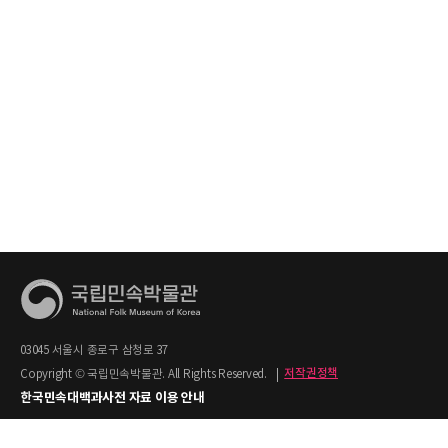
03045 서울시 종로구 삼청로 37
Copyright © 국립민속박물관. All Rights Reserved.
|
저작권정책
한국민속대백과사전 자료 이용 안내
1. 한국민속대백과사전의 텍스트는 공공누리 제2유형(출처명시+상업적 이용금지)을