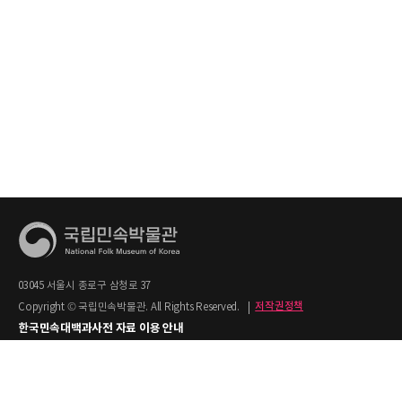
03045 서울시 종로구 삼청로 37
Copyright © 국립민속박물관. All Rights Reserved.
|
저작권정책
한국민속대백과사전 자료 이용 안내
1. 한국민속대백과사전의 텍스트는 공공누리 제2유형(출처명시+상업적 이용금지)을
적용합니다.