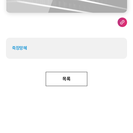
죽장망혜
목록