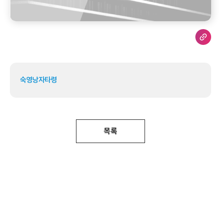
숙영낭자타령
목록