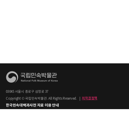
03045 서울시 종로구 삼청로 37
Copyright © 국립민속박물관. All Rights Reserved.
|
저작권정책
한국민속대백과사전 자료 이용 안내
1. 한국민속대백과사전의 텍스트는 공공누리 제2유형(출처명시+상업적 이용금지)을
적용합니다.