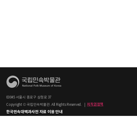
03045 서울시 종로구 삼청로 37
Copyright © 국립민속박물관. All Rights Reserved.
|
저작권정책
한국민속대백과사전 자료 이용 안내
1. 한국민속대백과사전의 텍스트는 공공누리 제2유형(출처명시+상업적 이용금지)을
적용합니다.