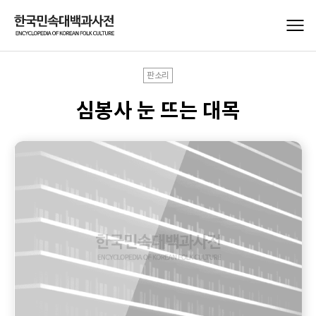
판소리
심봉사 눈 뜨는 대목