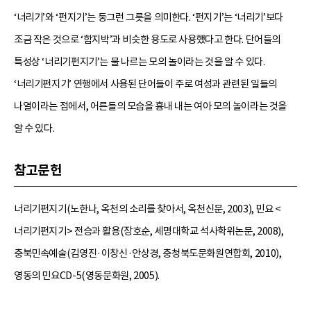
‘너리기’와 ‘펀지기’는 둥그런 그릇을 의미한다. ‘펀지기’는 ‘너리기’보다
조금 작은 것으로 ‘함지박’과 비슷한 용도로 사용했다고 한다. 단어들의
특성상 ‘너리기펀지기’는 물 나르는 모의 놀이라는 것을 알 수 있다.
‘너리기펀지기’ 연행에서 사용된 단어들이 주로 여성과 관련된 일들의
나열이라는 점에서, 어른들의 모습을 흉내 내는 여아 모의 놀이라는 것을
알 수 있다.
참고문헌
너리기펀지기(노한나, 옥천의 소리를 찾아서, 옥천신문, 2003), 민요 <
너리기펀지기> 전승과 활용(장호순, 세명대학교 석사학위논문, 2008),
충북민속예술(김영진·이창신·안상경, 충청북도문화원연합회, 2010),
영동의 민요CD-5(영동문화원, 2005).