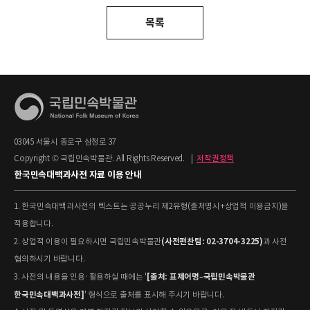
목록
03045 서울시 종로구 삼청로 37
Copyright © 국립민속박물관. All Rights Reserved.
|
저작권정책
한국민속대백과사전 자료 이용 안내
1. 한국민속대백과사전의 텍스트는 공공누리 제2유형(출처명시+상업적 이용금지)을
적용합니다.
(사전편찬팀: 02-3704-3225)
2. 상업적 이용이 필요하시면 국립민속박물관
과 사전
협의하시기 바랍니다.
[출처: 표제어명–국립민속박물관
3. 사전의 내용을 인용·활용하실 때에는 '
한국민속대백과사전]
' 형식으로 출처를 표시해 주시기 바랍니다.