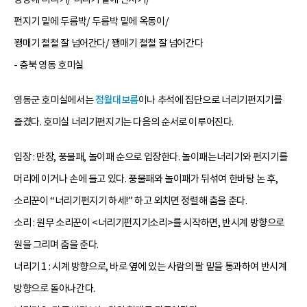
펀지기 밑에 두름박/ 두름박 밑에 옥동이/
꽹매기 철철 잘 넘어간다/ 꽹매기 철철 잘 넘어간다
- 충북 영동 호미실
영동군 호미실에서는
정월대보름
이나 추석에 집단으로 너리기펀지기를
즐겼다. 호미실 너리기펀지기는 다음의 순서로 이루어진다.
입장 : 만장, 풍물패, 놀이패 순으로 입장한다. 놀이패는너리기와 펀지기를
머리에 이거나 손에 들고 있다. 풍물패와 놀이패가 뒤섞여 한바탕 논 후,
소리꾼이 “너리기펀지기 하세!” 하고 외치면 정렬해 춤을 춘다.
소리 : 원무 소리꾼이 <너리기펀지기소리>를 시작하면, 반시계 방향으로
원을 그리며 춤을 춘다.
너리기 1 : 시계 방향으로, 바로 옆에 있는 사람의 팔 밑을 통과하여 반시계
방향으로 돌아나간다.