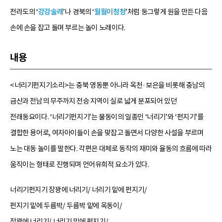
전라도의 ‘
강강술래
’나 경북의 ‘
월월이청청
’처럼 둥그렇게 원을 만든 다음
손에 손을 잡고 돌며 부르는 놀이 노래이다.
내용
<너리기펀지기소리>는 충북 영동뿐 아니라 옥천·보은을 비롯해 충남의
금산과 전남의 무주까지 전승 지역이 실로 넓게 분포되어 있던
전래동요이다. ‘너리기펀지기’는 물동이의 일종인 ‘너리기’와 ‘펀지기’를
결합한 용어로, 여자아이들이 손을 맞잡고 돌면서 다양한 사설을 부르며
노는 대동 놀이를 말한다. 각편은 대체로 동작의 재미와 율동의 흐름에 따라
움직이는 형태로 진행되며 언어유희적 요소가 있다.
너리기펀지기 장꽝에 너리기/ 너리기 밑에 펀지기/
펀지기 밑에 두름박/ 두름박 밑에 옥동이/
장꽝에 너리기/ 너리기 밑에 펀지기/