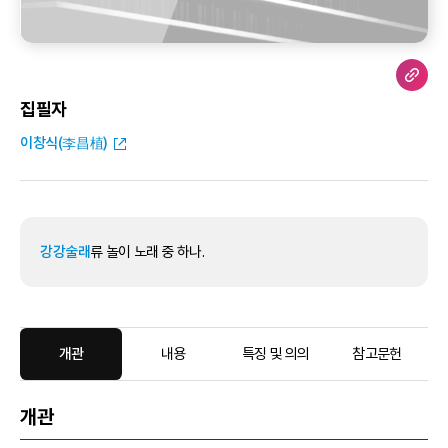
집필자
이창식(李昌植)
강강술래
류 놀이 노래 중 하나.
개관
내용
특징 및 의의
참고문헌
개관