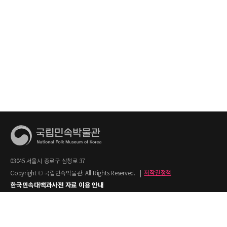
03045 서울시 종로구 삼청로 37
Copyright © 국립민속박물관. All Rights Reserved.
|
저작권정책
한국민속대백과사전 자료 이용 안내
1. 한국민속대백과사전의 텍스트는 공공누리 제2유형(출처명시+상업적 이용금지)을
적용합니다.