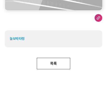
놀보박타령
목록