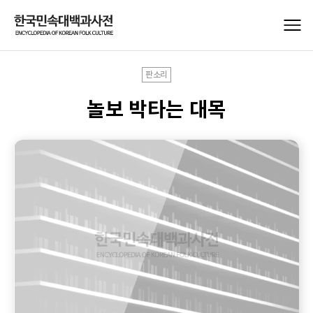
판소리
놀보 박타는 대목