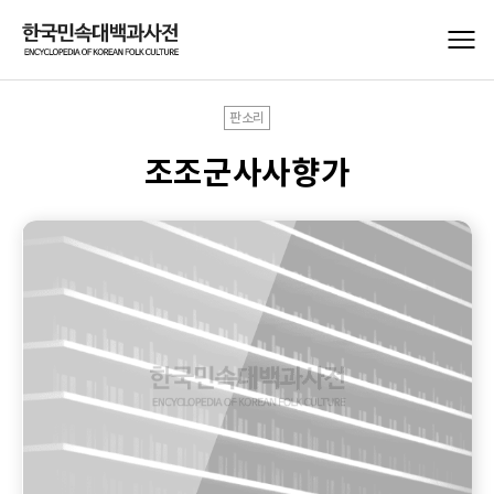
판소리
조조군사사향가