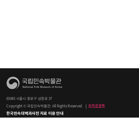
03045 서울시 종로구 삼청로 37
Copyright © 국립민속박물관. All Rights Reserved.
|
저작권정책
한국민속대백과사전 자료 이용 안내
1. 한국민속대백과사전의 텍스트는 공공누리 제2유형(출처명시+상업적 이용금지)을
적용합니다.