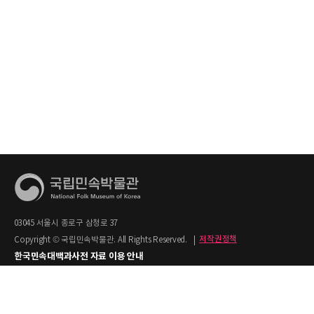
03045 서울시 종로구 삼청로 37
Copyright © 국립민속박물관. All Rights Reserved.
|
저작권정책
한국민속대백과사전 자료 이용 안내
1. 한국민속대백과사전의 텍스트는 공공누리 제2유형(출처명시+상업적 이용금지)을
적용합니다.