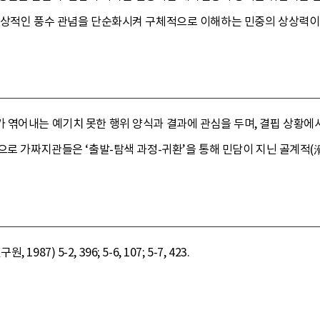
추상적인 풍수 관념을 단순화시켜 구체적으로 이해하는 민중의 상상력이 
 엮어내는 예기치 못한 행위 양식과 결과에 관심을 두며, 결핍 상황에
으로 가짜지관들은 ‘출발-탐색 과정-귀환’을 통해 민담이 지닌 골계적(
87) 5-2, 396; 5-6, 107; 5-7, 423.