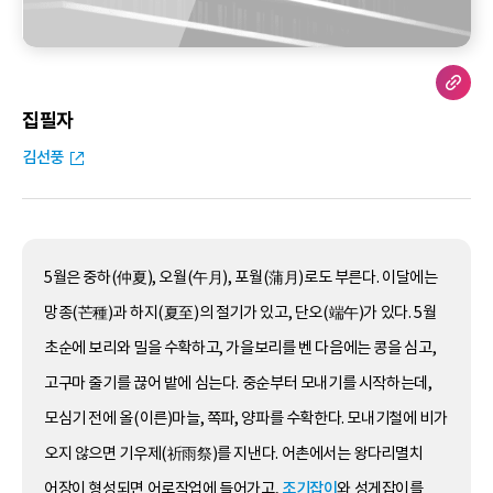
집필자
김선풍
5월은 중하(仲夏), 오월(午月), 포월(蒲月)로도 부른다. 이달에는
망종(芒種)과 하지(夏至)의 절기가 있고, 단오(端午)가 있다. 5월
초순에 보리와 밀을 수확하고, 가을보리를 벤 다음에는 콩을 심고,
고구마 줄기를 끊어 밭에 심는다. 중순부터 모내기를 시작하는데,
모심기 전에 올(이른)마늘, 쪽파, 양파를 수확한다. 모내기철에 비가
오지 않으면 기우제(祈雨祭)를 지낸다. 어촌에서는 왕다리멸치
어장이 형성되면 어로작업에 들어가고,
조기잡이
와 성게잡이를