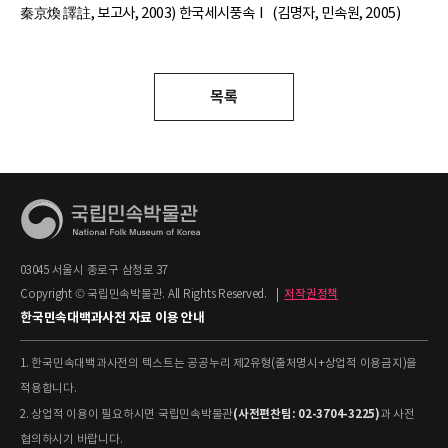
秦京煥 譯註, 보고사, 2003) 한국세시풍속Ⅰ (김명자, 민속원, 2005)
목록
03045 서울시 종로구 삼청로 37
Copyright © 국립민속박물관. All Rights Reserved.
|
저작권정책
한국민속대백과사전 자료 이용 안내
1. 한국민속대백과사전의 텍스트는 공공누리 제2유형(출처명시+상업적 이용금지)을
적용합니다.
(사전편찬팀: 02-3704-3225)
2. 상업적 이용이 필요하시면 국립민속박물관
과 사전
협의하시기 바랍니다.