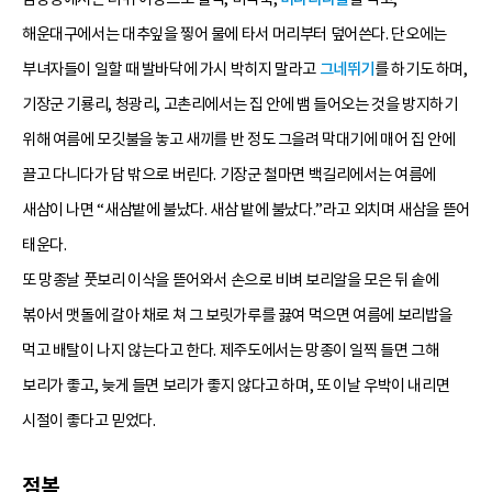
해운대구에서는 대추잎을 찧어 물에 타서 머리부터 덮어쓴다. 단오에는
부녀자들이 일할 때 발바닥에 가시 박히지 말라고
그네뛰기
를 하기도 하며,
기장군 기룡리, 청광리, 고촌리에서는 집 안에 뱀 들어오는 것을 방지하기
위해 여름에 모깃불을 놓고 새끼를 반 정도 그을려 막대기에 매어 집 안에
끌고 다니다가 담 밖으로 버린다. 기장군 철마면 백길리에서는 여름에
새삼이 나면 “새삼밭에 불났다. 새삼 밭에 불났다.”라고 외치며 새삼을 뜯어
태운다.
또 망종날 풋보리 이삭을 뜯어와서 손으로 비벼 보리알을 모은 뒤 솥에
볶아서 맷돌에 갈아 채로 쳐 그 보릿가루를 끓여 먹으면 여름에 보리밥을
먹고 배탈이 나지 않는다고 한다. 제주도에서는 망종이 일찍 들면 그해
보리가 좋고, 늦게 들면 보리가 좋지 않다고 하며, 또 이날 우박이 내리면
시절이 좋다고 믿었다.
점복