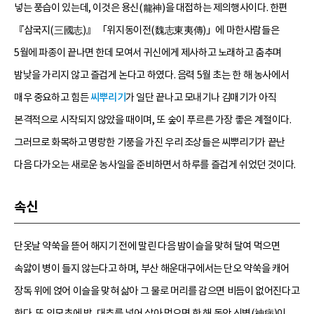
넣는 풍습이 있는데, 이것은 용신(龍神)을 대접하는 제의행사이다. 한편
『삼국지(三國志)』 「위지동이전(魏志東夷傳)」에 마한사람들은
5월에 파종이 끝나면 한데 모여서 귀신에게 제사하고 노래하고 춤추며
밤낮을 가리지 않고 즐겁게 논다고 하였다. 음력 5월 초는 한 해 농사에서
매우 중요하고 힘든
씨뿌리기
가 일단 끝나고 모내기나 김매기가 아직
본격적으로 시작되지 않았을 때이며, 또 숲이 푸르른 가장 좋은 계절이다.
그러므로 화목하고 명랑한 기풍을 가진 우리 조상들은 씨뿌리기가 끝난
다음 다가오는 새로운 농사일을 준비하면서 하루를 즐겁게 쉬었던 것이다.
속신
단옷날 약쑥을 뜯어 해지기 전에 말린 다음 밤이슬을 맞혀 달여 먹으면
속앓이 병이 들지 않는다고 하며, 부산 해운대구에서는 단오 약쑥을 캐어
장독 위에 얹어 이슬을 맞혀 삶아 그 물로 머리를 감으면 비듬이 없어진다고
한다. 또 익모초에 밤, 대추를 넣어 삶아 먹으면 한 해 동안 신병(神病)이