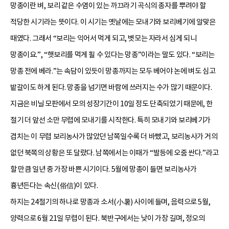
망종이란 벼, 보리 같은 수염이 있는 까끄라기 곡식의 종자를 뿌려야 할
적당한 시기라는 뜻이다. 이 시기는 옛날에는 모내기와 보리베기에 알맞은
때였다. 그래서 “보리는 익어서 먹게 되고, 볏모는 자라서 심게 되니
망종이요.”, “햇보리를 먹게 될 수 있다는 망종”이라는 말도 있다. “보리는
망종 전에 베라.”는 속담이 있듯이 망종까지는 모두 베어야 논에 벼도 심고
밭갈이도 하게 된다. 망종을 넘기면 바람에 쓰러지는 수가 많기 때문이다.
지금은 비닐 모판에서 모의 성장기간이 10일 정도 단축되었기 때문에, 한
절기 더 앞선 소만 무렵에 모내기를 시작한다. 특히 모내기와 보리베기가
겹치는 이 무렵 보리농사가 많았던 남쪽일수록 더 바빴고, 보리농사가 거의
없던 북쪽의 상황은 또 달랐다. 남쪽에서는 이때가 “발등에 오줌 싼다.”라고
할 만큼 일년 중 가장 바쁜 시기이다. 5월에 망종이 들면 보리농사가
흉년든다는 속신(俗信)이 있다.
하지는 24절기의 하나로 망종과 소서(小暑) 사이에 들며, 음력으로 5월,
양력으로 6월 21일 무렵이 된다. 북반구에서는 낮이 가장 길며, 정오의