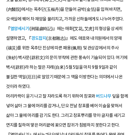
(內醫院)에서는 옥추단(玉樞丹)을 만들어 금박(金箔)을 입혀 바치면,
오색실에 꿰어 차 재앙을 물리치고, 가까운 신하들에게도 나누어주었다.
『
열양세시기
(洌陽歲時記)』에는 애화[艾花, 艾虎]의 형상을 상세히
설명하였고, 『
경도잡지
(京都雜志)』에도 애호와 내의원에서의 양재
(禳災)를 위한 옥추단 진상에 따른 패용(佩用) 및 관상감에서의 주사
(朱砂) 벽사문(辟邪文)의 문미 부착에 관한 풍속이 기술되어 있다. 여기에
벽사(辟邪)라 하는 말은 자래(自來) 5월 5일을 마치 9월 9일과 같이
불길한 액일(厄日)로 알았기 때문에 그 액을 이방한다는 의미에서 나온
것이라 하였다.
머리카락이 윤기 나고 잘 자라도록 하기 위하여 창포와
버드나무
잎을 함께
넣어 삶아 그 물에 머리를 감거나, 단오 전날 창포를 베어 이슬을 맞혀서
삶아 그 물에 머리를 감기도 한다. 그리고 창포뿌리를 깎아 글자를 새기고
연지를 칠하여 땋은 머리끝에 꽂으면 잡귀가 침범하지 못한다고 한다.
『열양세시기』에서는 “단오에 남녀 아이들이 창포를 뜯어다 물에 끓여