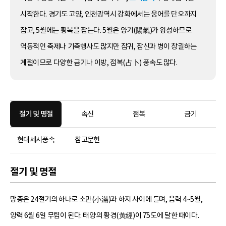
시작한다. 경기도 고양, 인천광역시 강화에서는 웅어를 단오까지
잡고, 5월에는 황복을 잡는다. 5월은 양기(陽氣)가 왕성하므로
역동적인 축제나 기축행사도 많지만 잡귀, 잡신과 병이 창궐하는
계절이므로 다양한 금기나 이방, 점복(占卜) 풍속도 많다.
절기 및 명절
속신
점복
금기
현대세시풍속
참고문헌
절기 및 명절
망종은 24절기의 하나로 소만(小滿)과 하지 사이에 들며, 음력 4~5월,
양력 6월 6일 무렵이 된다. 태양의 황경(黃經)이 75도에 달한 때이다.