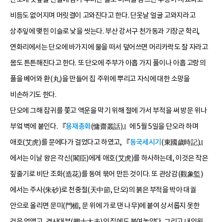
비듬도 없어지며 머릿결이 고와진다고 한다. 단옷날 얼굴 고와지라고
상추잎에 맺힌 이슬로 낯을 씻는다. 부산 강서구 천가동과 기장군 학리,
연화리에서는 단오에 바가지에 물을 떠서 덮어쓰면 머리카락도 잘 자라고
몸도 튼튼해진다고 한다. 또 단오에 주부가 아홉 가지 풀이나 아홉 고랑의
풀을 베어와 환(丸)을 만들어 집 주위에 뿌리고 자식에 대한 소망을
비손하기도 한다.
단오에 그해 잡귀를 쫓고 액운을 막기 위해 절에 가서 부적을 써 방문 위나
부엌 벽에 붙인다. 『
용재총화
(慵齋叢話)』에 5월 5일을 단오라 하며
애호(艾虎)를 문에다가 걸었다고 하였고, 『
동국세시기
(東國歲時記)』
에서는 이날 왕은 각신(閣臣)에게 애호(艾虎)를 하사하는데, 이것은 작은
짚줄기로 비단 조화(造花)를 동여 묶어 만든 것이다. 또 관상감(觀象監)
에서는 주사(朱砂)로 천중절(天中節, 단오)의 붉은 부적을 박아 대궐
안으로 올리면 문미(門楣, 문 위에 가로 댄 나무)에 붙여 상서롭지 못한
것을 없앴고, 경사대부(卿士大夫)의 집에도 붙여놓았다. 그리고 내의원