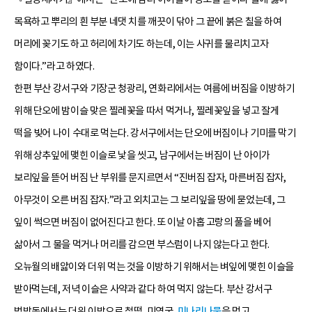
목욕하고 뿌리의 흰 부분 네댓 치를 깨끗이 닦아 그 끝에 붉은 칠을 하여
머리에 꽂기도 하고 허리에 차기도 하는데, 이는 사귀를 물리치고자
함이다.”라고 하였다.
한편 부산 강서구와 기장군 청광리, 연화리에서는 여름에 버짐을 이방하기
위해 단오에 밤이슬 맞은 찔레꽃을 따서 먹거나, 찔레꽃잎을 넣고 잘게
떡을 빚어 나이 수대로 먹는다. 강서구에서는 단오에 버짐이나 기미를 막기
위해 상추잎에 맺힌 이슬로 낯을 씻고, 남구에서는 버짐이 난 아이가
보리잎을 뜯어 버짐 난 부위를 문지르면서 “진버짐 잡자, 마른버짐 잡자,
아무것이 오른 버짐 잡자.”라고 외치고는 그 보리잎을 땅에 묻었는데, 그
잎이 썩으면 버짐이 없어진다고 한다. 또 이날 아홉 고랑의 풀을 베어
삶아서 그 물을 먹거나 머리를 감으면 부스럼이 나지 않는다고 한다.
오뉴월의 배앓이와 더위 먹는 것을 이방하기 위해서는 벼잎에 맺힌 이슬을
받아먹는데, 저녁 이슬은 사약과 같다 하여 먹지 않는다. 부산 강서구
범방동에서는 더위 이방으로 철떡, 미역국,
미나리나물
을 먹고,