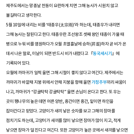
제주도에서는 망종날 천둥이 요란하게 치면 그해 농사가 시원치 않고
불길하다고 생각한다.
5월 10일에 내리는 비를 ‘태종우(太宗雨)’라 하는데, 태종우가 내리면
그해 농사는 잘된다고 한다. 태종우란 조선왕조 셋째 왕인 태종이 가물 때
병으로 누워 비를 염원하다가 오월 초열흘날에 승하(昇遐)하자 곧 비가 온
데서 나온 말로, 이날이 되면 반드시 비가 내렸다고 『
동국세시기
』에
기록되어 있다.
오월에 까마귀가 일찍 울면 그해 시절이 좋지 않다고 여긴다. 제주에서는
까마귀가 바깥채 지붕 위에서 안채 지붕을 향해 울면
가정주부
끼리 싸움이
나고, 까마귀가 “강굴탁탁 강굴탁탁” 울면 손님이 온다고 한다. 또 우는
곳이 팽나무의 높은 데면 어른 양반, 중간이면 중간, 밑이면 하인을
잡아간다고 믿었다. 고양이가 새끼 낳은 숫자를 보고 그해의 장마를
점치기도 하는데, 고양이가 새끼를 많이 낳으면 장마가 많이 지고, 적게
낳으면 장마가 덜 진다고 여긴다. 또한 고양이가 높은 곳에서 새끼를 낳으면