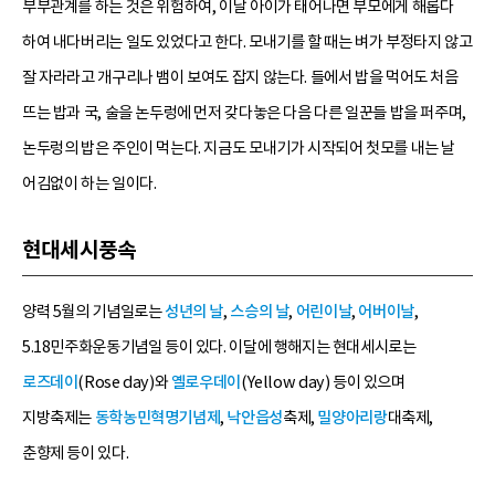
부부관계를 하는 것은 위험하여, 이날 아이가 태어나면 부모에게 해롭다
하여 내다버리는 일도 있었다고 한다. 모내기를 할 때는 벼가 부정타지 않고
잘 자라라고 개구리나 뱀이 보여도 잡지 않는다. 들에서 밥을 먹어도 처음
뜨는 밥과 국, 술을 논두렁에 먼저 갖다놓은 다음 다른 일꾼들 밥을 퍼주며,
논두렁의 밥은 주인이 먹는다. 지금도 모내기가 시작되어 첫모를 내는 날
어김없이 하는 일이다.
현대세시풍속
양력 5월의 기념일로는
성년의 날
,
스승의 날
,
어린이날
,
어버이날
,
5.18민주화운동기념일 등이 있다. 이달에 행해지는 현대세시로는
로즈데이
(Rose day)와
옐로우데이
(Yellow day) 등이 있으며
지방축제는
동학농민혁명기념제
,
낙안읍성
축제,
밀양아리랑
대축제,
춘향제 등이 있다.