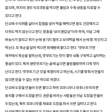
없으며, 여자의 경우 익모초탕을 먹으면 불임과 수족 냉증을 치료할 수
있다고 한다.
단오에 수리취를 삶아서 찹쌀을 넣어 떡을 해먹으면 몸도 건강해지고
더위도 먹지 않는다고 한다. 망종을 ‘보리 환갑날’이라 하여, 이날 그해
벼농사가 잘되고 쥐가 논에 생기지 말라고 보리떡을 해서 논에 몇 개 던지고
먹는다. 또 죽순을 달여 먹으면 화채병에 좋다고 한다. ‘댓부르기’란
제주에서 죽순을 말하는데, 댓부르기는 맛이 좋아 보통 구워먹고 삶아먹는
풍습이 있다. 특히 왕댓부르기는 솥에 삶으면 물렁물렁하여 더욱 맛이
난다고 한다. 댓부르기 곤 것을 죽염이라고 하는데, 시기를 맞춰서 만들지
않으면 얻을 수 없는 귀한 약으로 여겼다.
단오에 도장을 만들어 두면 좋다고 하여 모과나무나 대추나무의 마른
둥치를 구해서 도장을 판다. 관운을 바라는 사람들은 이날 도장을 만들어
두었는데, 특히 모과나무를 재료로 도장을 파서 쓰면 길하다고 한다.
단오에 깻잎을 찬물에 담가 우러난 물로 머리를 감으면 두통이 치료되고