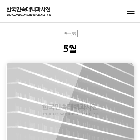
여름(夏)
5월