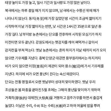
태양 높이도 가장 높고, 일사 기간과 일사량도 가장 많은 날이다.
북극에서는 하루 종일 해가 지지 않으며, 남극에서는 수평선 위에 해가
나타나지 않는다. 동지(冬至)에 가장 길었던 밤 시간이 조금씩 짧아지기
시작하여 이날 가장 짧아지는 반면, 낮 시간은 14시간 35분으로 일년 중
가장 길다. 남부지방 농촌에서는 단오를 전후하여 시작된 모심기가 하지
이전이면 모두 끝난다. 강원도에서는 햇감자를 캐어 쪄먹거나 갈아서
감자전을 부쳐 먹는다. 옛날 농촌에서는 흔히 하지가 지날 때까지 비가 오지
않으면 기우제를 지냈다. 충북 단양군 대강면 용부원리에서는 하지까지
비가 오지 않으면 이장(里長)이 제관이 되어 용소(龍沼)에 가서 기우제를
지낸다. 하지에 비가 오면 풍년이 든다는 속신 때문이다.
단오는 전통 명절로서 오랜 옛날부터 성대히 맞이하였다. 옛날 우리
조상들은 봄 파종을 끝마친 5월 초에는 그해의 풍년을 맞이하기 위하여
거족적(擧族的) 대제전(大祭典)을 거행하고 음주가무를 하면서 즐겁게
놀았다. 이날은 수리, 수릐 또는 수뢰(水瀨)라고 하여 여울에 밥을 뿌려