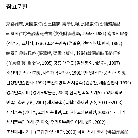
참고문헌
京都雜志, 東國歲時記, 三國志, 樂學軌範, 洌陽歲時記, 慵齋叢話
韓國民俗綜合調査報告書 (文化財管理局, 1969～1981) 南國의 民俗
(진성기, 교학사, 1980) 조선족민속 (정길운, 연변인민출판사, 1982)
韓國의 歲時風俗 (張籌根, 螢雪出版社, 1984) 韓國歲時風俗硏究
(任東權 著, 集文堂, 1985) 강릉 단오굿 (김선풍 외, 悅話堂, 1987)
조선의 민속 (선희창, 사회과학출판사, 1991) 민속명절과 풍속 (선희창,
금성청년출판사, 1992) 부산지방의 세시풍속 (김승찬, 세종출판사, 1999)
경기민속지Ⅲ (경기도박물관, 2000) 한국 민속의 세계5 (고려대학교
민족문화연구원, 2001) 세시풍속 (국립문화재연구소, 2001～2003)
세시풍속 (김이숙, 고양민속대관, 고양시·고양문화원, 2002) 우리나라
세시풍속의 이해 (김이숙, 우리 민속학의 이해, 월인, 2002)
조선대세시기Ⅰ (국립민속박물관, 2003) 서울·세시·한시 (洪錫謨 編箸·