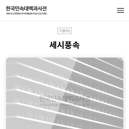
가을(秋)
세시풍속