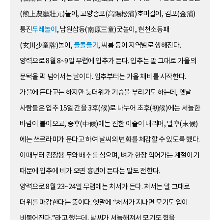
(熊上農廳壯元)놀이, 고양송포(高陽松浦)호미걸이, 김포(金浦)
통진
두레놀이
, 남원삼동(南原三童)굿놀이, 현천소동패
(玄川少童牌)놀이,
들돌들기
, 씨름 등이 지역별로 행해진다.
양력으로 8월 8~9일 무렵에 입추가 든다. 입추는 말 그대로 가을의
문턱을 막 넘어서는 날이다. 입추부터는 가을 채비를 시작한다.
가을에 든다고는 하지만 늦더위가 기승을 부리기도 하는데, 옛날
사람들은 입추 15일 간을 3후(候)로 나누어 초후(初候)에는 서늘한
바람이 불어오고, 중후(中候)에는 진한 이슬이 내리며, 말후(末候)
에는 쓰르라미가 운다고 하여 날씨의 변화를 체감할 수 있도록 했다.
이때부터 김장용 무와 배추를 심으며, 벼가 한창 익어가는 계절이기
때문에 입추에 비가 오면 흉년이 든다는 말도 전한다.
양력으로 8월 23~24일 무렵에는 처서가 든다. 처서는 말 그대로
더위를 마감한다는 뜻이다. 옛말에 “처서가 지나면 모기도 입이
비뚤어진다.”라고 했는데, 날씨가 서늘해져서 모기도 힘을