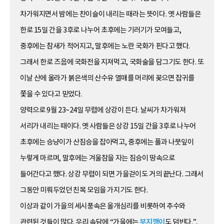
차가워지면서 밤에는 찬이슬이 내리는 때라는 뜻이다. 옛 사람들은
한로 15일 간을 3후로 나누어 초후에는 기러기가 모여들고,
중후에는 참새가 적어지고, 말후에는 노란 국화가 핀다고 했다.
그래서 한로 즈음에 국화전을 지져먹고, 국화술을 담그기도 한다. 또
이날 산에 올라가 붉은색의 산수유 열매를 머리에 꽂으면 잡귀를
쫓을 수 있다고 믿었다.
양력으로 9월 23~24일 무렵에 상강이 든다. 날씨가 차가워져
서리가 내리는 때이다. 옛 사람들은 상강 15일 간을 3후로 나누어
초후에는 승냥이가 산짐승을 잡아먹고, 중후에는 풀과 나뭇잎이
누렇게 마르며, 말후에는 겨울잠을 자는 짐승이 땅속으로
들어간다고 했다. 상강 무렵이 되면 가을걷이도 거의 끝난다. 그래서
그동안 미뤄두었던 친목 모임을 가지기도 한다.
이상과 같이 가을의 세시풍속은 올개심리를 비롯하여 추수와
관련된 것들이 많다. 우리 속담에 “가을에는
부지깽이
도 덤빈다.”,