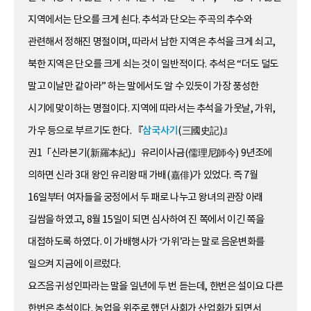
지역에서는 단오를 크게 쇤다. 추석과 단오는 주곡의 추수와
관련해서 정해진 명절이며, 따라서 남한 지역은 추석을 크게 쇠고,
북한 지역은 단오를 크게 쇠는 것이 일반적이다. 추석은 “더도 덜도
말고 이날만 같아라” 하는 말에서도 알 수 있듯이 가장 풍성한
시기에 맞이하는 명절이다. 지역에 따라서는 추석을 가웃날, 가위,
가우 등으로 부르기도 한다. 『
삼국사기
(三國史記)』
권1「신라본기(新羅本紀)」유리이사금(儒理尼師今) 9년조에
의하면 신라 3대 왕인 유리왕 때 가배(嘉俳)가 있었다. 즉 7월
16일부터 여자들을 궁정에서 두 패로 나누고 왕녀의 관장 아래
길쌈을 하였고, 8월 15일이 되면 심사하여 진 쪽에서 이긴 쪽을
대접하도록 하였다. 이 가배행사가 ‘가위’라는 말로 음운변화를
일으켜 지금에 이르렀다.
요즈음 귀성인파라는 말을 일년에 두 번 듣는데, 한번은 설이요 다른
한번은 추석이다. 농업을 위주로 했던 사회가 산업화가 되면서