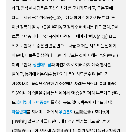
하다. 칠석날 사람들은 조상의 차례를 모시기도 하고, 또는 절에
다니는 사람들은 칠성공(七星供)이라 하여 절에 가기도 한다. 또
이날 장독에 칠성그릇을 올려놓고 정화수를 바치는 집도 있다. 7월
보름은 백중이다. 온갖 곡식이 마련되는 때여서 ‘백종(百種)’으로
적기도 한다. 백중은 일년을 반으로 나눌 때 처음 시작되는 달이기
때문에, 대보름을 상원(上元)이라 부르는 것에 반해서 중원(中元)
이라고 한다.
정월대보름
과 마찬가지로 여러 가지 예축 행사를
벌이고, 농가에서는 여름 농한기에 들어 하루를 쉬며 논다. 각
가정에서는 음식을 장만하여 조상에게 차례를 올린다. 특히 백중은
일꾼이나 머슴들을 위하는 날이어서 ‘머슴명절’이라 부르기도 한다.
또
호미씻이
나
백중놀이
를 하는 곳도 많다. 백중에 제주도에서는
마불림제
를 지내며 도처에서
우란분회
(盂蘭盆會), 호미씻이
[洗鋤宴] 같은 의례를 행한다. 대표적인 백중놀이로 밀양백중
(密陽百中)놀이, 연산백중(連山百中)놀이가 있으며 웅상농청장원