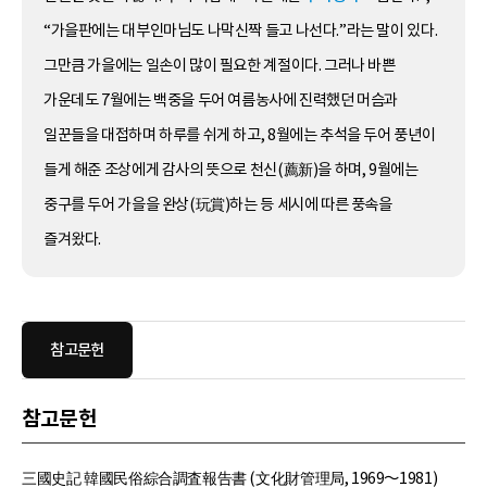
“가을판에는 대부인마님도 나막신짝 들고 나선다.”라는 말이 있다.
그만큼 가을에는 일손이 많이 필요한 계절이다. 그러나 바쁜
가운데도 7월에는 백중을 두어 여름농사에 진력했던 머슴과
일꾼들을 대접하며 하루를 쉬게 하고, 8월에는 추석을 두어 풍년이
들게 해준 조상에게 감사의 뜻으로 천신(薦新)을 하며, 9월에는
중구를 두어 가을을 완상(玩賞)하는 등 세시에 따른 풍속을
즐겨왔다.
참고문헌
참고문헌
三國史記 韓國民俗綜合調査報告書 (文化財管理局, 1969～1981)