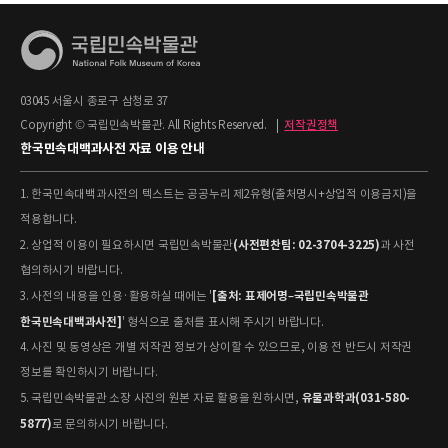
03045 서울시 종로구 삼청로 37
Copyright © 국립민속박물관. All Rights Reserved.
|
저작권정책
한국민속대백과사전 자료 이용 안내
1. 한국민속대백과사전의 텍스트는 공공누리 제2유형(출처명시+상업적 이용금지)을
적용합니다.
(사전편찬팀: 02-3704-3225)
2. 상업적 이용이 필요하시면 국립민속박물관
과 사전
협의하시기 바랍니다.
[출처: 표제어명–국립민속박물관
3. 사전의 내용을 인용·활용하실 때에는 '
한국민속대백과사전]
' 형식으로 출처를 표시해 주시기 바랍니다.
4. 사진 및 동영상은 개별 저작권 정보가 상이할 수 있으므로, 이용 전 반드시 저작권
정보를 확인하시기 바랍니다.
유물과학과(031-580-
5. 국립민속박물관 소장 사진의 원본 자료 활용을 원하시면,
5877)
로 문의하시기 바랍니다.