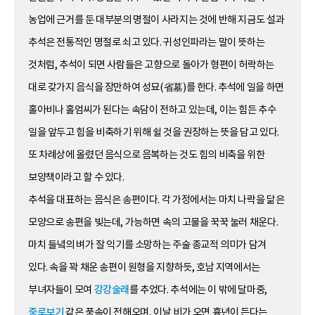
농업에 근거를 둔 대부분의 명절이 사라지는 것에 반해 지금도 설과
추석은 전통적인 명절로 쇠고 있다. 귀성인파라는 말이 뜻하는
것처럼, 추석이 되면 사람들은 고향으로 돌아가 형편이 허락하는
대로 갖가지 음식을 장만하여 성묘(省墓)를 한다. 추석에 일을 하면
홀아비나 홀엄씨가 된다는 속담이 전하고 있는데, 이는 힘든 추수
일을 앞두고 힘을 비축하기 위해 쉴 것을 권장하는 뜻을 담고 있다.
또 차례상에 올렸던 음식으로 음복하는 것도 힘의 비축을 위한
보양책이라고 할 수 있다.
추석을 대표하는 음식은 송편이다. 각 가정에서는 마치 나락을 닮은
모양으로 송편을 빚는데, 가능하면 속의 고물을 꾹꾹 눌러 채운다.
마치 들녘의 벼가 잘 익기를 소망하는 주술 종교적 의미가 담겨
있다. 속을 꽉 채운 송편이 원형을 지향하듯, 호남 지역에서는
부녀자들이 모여
강강술래
를 추었다. 추석에는 이 밖에 달마중,
중로보기
같은 풍속이 전해오며, 이날 비가 오면 흉년이 든다는