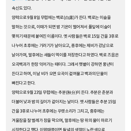
속신도 있다.
양력으로 9월 8일 무렵에는 백로(白露)가 든다. 백로는 이슬을
말하는 것으로, 이때가 되면 밤 기온이 떨어져서 풀잎에 이슬이
맺히기 때문에 붙여진 이름이다. 옛 사람들은 백로 15일 간을 3후로
나누어 초후에는 기러기가 날아오고, 중후에는 제비가 강남으로
날아가며, 말후에는 새들이 먹이를 저장한다고 하였다. 백로 즈음은
오곡백과가 한창 익어가는 때이다. 그래서 햇볕이 강하면 풍년이
든다고 하며, 이날 비가 오면 오곡이 겉여물고 백과의 단물이
빠진다고 한다.
양력으로 9월 23일 무렵에는 추분(秋分)이 든다. 추분은 춘분과
더불어 낮과 밤의 길이가 같아지는 날이다. 옛 사람들은 추분 15일
간을 3후로 나누어 초후에는 우렛소리가 그치고, 중후에는
겨울잠을 잘 벌레가 창을 막으며, 말후에는 땅 위의 물이 마르기
시작한다고 했다. 이맘때쯤이면 들녘의 색깔이 노란색으로