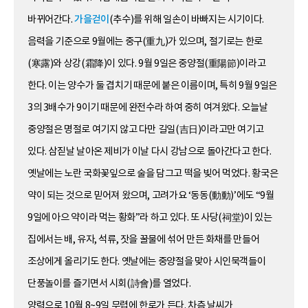
바뀌어간다.
가을걷이
(추수)를 위해 일손이 바빠지는 시기이다.
음력을 기준으로 9월에는 중구(重九)가 있으며, 절기로는 한로
(寒露)와 상강(霜降)이 있다. 9월 9일은 중양절(重陽節)이라고
한다. 이는 양수가 둘 겹치기 때문에 붙은 이름이며, 특히 9월 9일은
3의 3배수가 9이기 때문에 완전수라 하여 중히 여겨왔다. 오늘날
중양절은 명절로 여기지 않고 다만 길일(吉日)이라고만 여기고
있다. 삼짇날 날아온 제비가 이날 다시 강남으로 돌아간다고 한다.
옛날에는 노란 국화꽃잎으로 술을 담그고 떡을 빚어 먹었다. 황국은
약이 되는 것으로 믿어져 왔으며, 고려가요 ‘동동(動動)’에도 “9월
9일에 아으 약이라 먹는 황화”라 하고 있다. 또 사당(祠堂)이 있는
집에서는 배, 유자, 석류, 잣을 꿀물에 섞어 만든 화채를 만들어
조상에게 올리기도 한다. 옛날에는 중양절을 맞아 시인묵객들이
단풍놀이를 즐기면서 시회(詩會)를 열었다.
양력으로 10월 8~9일 무렵에 한로가 든다. 차츰 날씨가