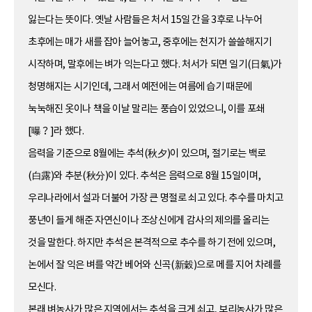
잃는다는 뜻이다. 옛날 사람들은 처서 15일 간을 3후로 나누어
초후에는 매가 새를 잡아 늘어놓고, 중후에는 천지가 쓸쓸해지기
시작하며, 말후에는 벼가 익는다고 했다. 처서가 되면 일기(日氣)가
청명해지는 시기인데, 그래서 예전에는 여름에 습기 때문에
눅눅해진 옷이나 책을 이날 말리는 풍습이 있었으니, 이를 포쇄
[曝？]라 했다.
음력을 기준으로 8월에는 추석(秋夕)이 있으며, 절기로는 백로
(白露)와 추분(秋分)이 있다. 추석은 음력으로 8월 15일이며,
우리나라에서 설과 더불어 가장 큰 명절로 쇠고 있다. 추수를 마치고
풍년이 들게 해준 자연신이나 조상신에게 감사의 제의를 올리는
것을 말한다. 하지만 추석은 본격적으로 추수를 하기 전에 있으며,
논에서 잘 익은 벼를 약간 베어와 신곡(新穀)으로 메를 지어 차례를
모신다.
본래 벼농사가 많은 지역에서는 추석을 크게 쇠고, 보리농사가 많은