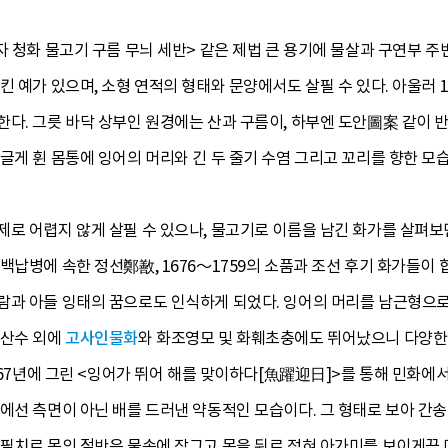
자 청화 물고기 구름 무늬 세반> 같은 제법 큰 용기에 물살과 구연부 
킨 예가 있으며, 소형 연적의 형태와 문양에서도 살필 수 있다. 아울러 
다. 그릇 바닥 상부인 원경에는 산과 구름이, 하부엔 도안圖案 같이 반
글게 휜 몸통에 잉어의 머리와 긴 두 줄기 수염 그리고 꼬리를 향한 모
제로 어렵지 않게 살필 수 있으나, 물고기로 이름을 남긴 화가를 살펴보
백납병에 속한 정선鄭敾, 1676～1759의 소품과 조선 후기 화가들이 합
람과 아들 잉태의 꿈으로도 인식하게 되었다. 잉어의 머리를 남근형으로
경산수 외에
고사인물화
와 화조영모 및 화훼초충에도 뛰어났으니 다양한 
1767년에 그린 <잉어가 뛰어 해를 맞이하다[魚躍迎日]>를 통해 민화에
림에선 측면이 아닌 배를 드러낸 약동적인 모습이다. 그 형태로 보아 간
 필치로 몸의 절반은 물속에 잠그고 목을 뒤로 젖혀 아가미를 보이게끔