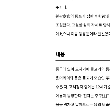
뜻한다.
환관宦官의 횡포가 심한 후한後漢 
조심했다. 고결한 삶의 자세로 당시
여겼으니 이를 등용문이라 일컬었다
내용
중국에 있어 도자기에 물고기의 등
용머리이되 몸은 물고기 모습인 주
수 있다. 고려청자 중에는 12세기 
어룡이 등장한다. 전자는 주구注口
물을 박차고 날아오르는 용의 모습