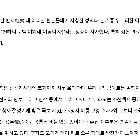
말 환제桓齊 때 이러한 환관들에게 저항한 정의파 관료 중 두드러진 
 ‘천하의 모범 이원례(이응의 자)’라는 칭송이 자자했다. 특히 젊은 
.
장은 신석기시대의 토기까지 사뭇 올라간다. 우리나라 공예로는 일찍이
전자와 향로 그리고 연적 등에서 그리고 시대가 내려오는 조선백자 중에
순청자 절정기에 빚은 국보 제61호 <청자 어룡 모양 주자>와 그보다 조금
는 용두龍頭이고 몸통은 비늘 있는 잉어이다. 손잡이 부분은 연줄기로
을 취하고 있다. 후자도 꼬리가 머리 위로 오른 형태로 박진감이 느껴