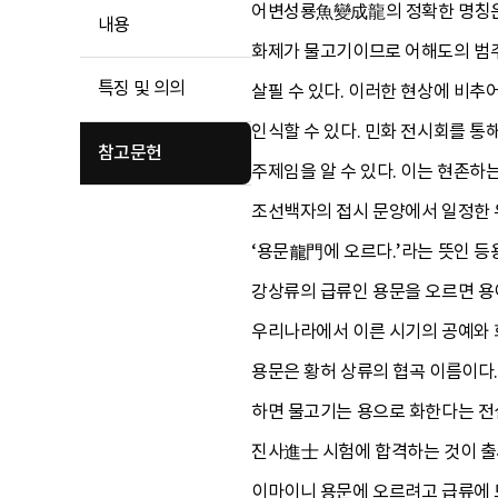
어변성룡魚變成龍의 정확한 명칭
내용
화제가 물고기이므로 어해도의 범주
특징 및 의의
살필 수 있다. 이러한 현상에 비추
인식할 수 있다. 민화 전시회를 통
참고문헌
주제임을 알 수 있다. 이는 현존하
조선백자의 접시 문양에서 일정한 유
‘용문龍門에 오르다.’라는 뜻인 
강상류의 급류인 용문을 오르면 용
우리나라에서 이른 시기의 공예와 
용문은 황허 상류의 협곡 이름이다.
하면 물고기는 용으로 화한다는 전설
진사進士 시험에 합격하는 것이 출
이마이니 용문에 오르려고 급류에 