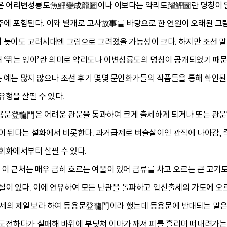
은 어리변성룡도魚鯉變成龍圖이나 이보다는 약리도躍鯉圖란 명칭이 일
에 포함된다. 이와 별개로 고사故事를 바탕으로 한 연원이 오래된 그림
어 늦어도 고려시대엔 그림으로 그려졌을 가능성이 크다. 하지만 조선 
해 ‘뛰는 잉어’란 의미로 약리도나 어변성룡도의 명칭이 공개되었기 때
는 예는 많지 않으나 조선 후기 몇몇 문인화가들의 작품들을 통해 확인된
형을 살필 수 있다.
등용문登龍門은 어려운 관문을 통과하여 크게 출세하게 되거나 또는 관문
이 된다는 설화에서 비롯한다. 과거급제로 벼슬살이인 관직에 나아감, 즉
회화에서부터 살필 수 있다.
 이 근처는 매우 급히 흐르는 여울이 있어 급류를 차고 오르는 큰 고기
이 있다. 이에 연유하여 모든 난관을 돌파하고 입신출세의 가도에 오르
세의 제일보라 하여 등용문登龍門이라 했는데 등용문에 반대되는 말은
도전하다가 실패해 바위에 부딪쳐 이마가 깨져 피를 흘리며 떠내려가