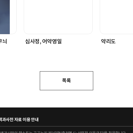
무늬
심사정, 어약영일
약리도
목록
과사전 자료 이용 안내