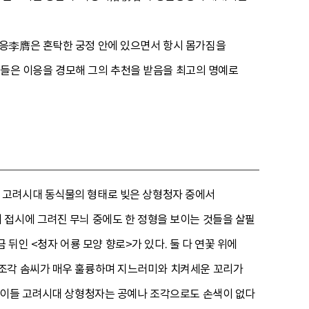
이응李膺은 혼탁한 궁정 안에 있으면서 항시 몸가짐을
관료들은 이응을 경모해 그의 추천을 받음을 최고의 명예로
 고려시대 동식물의 형태로 빚은 상형청자 중에서
 접시에 그려진 무늬 중에도 한 정형을 보이는 것들을 살필
 뒤인 <청자 어룡 모양 향로>가 있다. 둘 다 연꽃 위에
 조각 솜씨가 매우 훌륭하며 지느러미와 치켜세운 꼬리가
져 이들 고려시대 상형청자는 공예나 조각으로도 손색이 없다