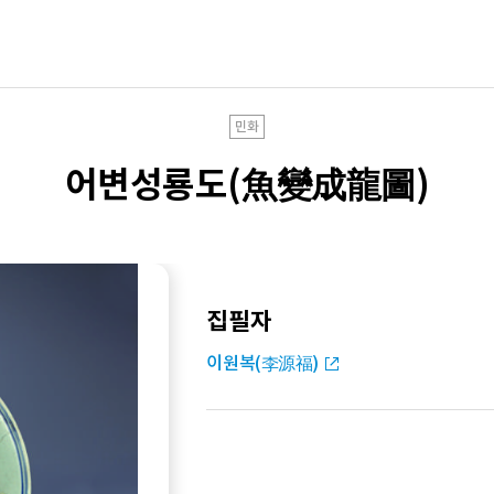
민화
어변성룡도(魚變成龍圖)
집필자
이원복(李源福)