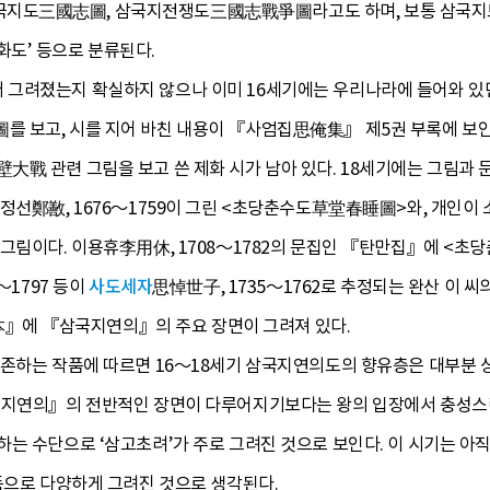
도三國志圖, 삼국지전쟁도三國志戰爭圖라고도 하며, 보통 삼국지도로
‘사화도’ 등으로 분류된다.
려졌는지 확실하지 않으나 이미 16세기에는 우리나라에 들어와 있던 것으
를 보고, 시를 지어 바친 내용이 『사엄집思俺集』 제5권 부록에 보인
大戰 관련 그림을 보고 쓴 제화 시가 남아 있다. 18세기에는 그림과 
 정선鄭敾, 1676～1759이 그린 <초당춘수도草堂春睡圖>와, 개인이
그림이다. 이용휴李用休, 1708～1782의 문집인 『탄만집』에 <초당
～1797 등이
사도세자
思悼世子, 1735～1762로 추정되는 완산 이 
에 『삼국지연의』의 주요 장면이 그려져 있다.
존하는 작품에 따르면 16～18세기 삼국지연의도의 향유층은 대부분 상류
국지연의』의 전반적인 장면이 다루어지기보다는 왕의 입장에서 충성스런
하는 수단으로 ‘삼고초려’가 주로 그려진 것으로 보인다. 이 시기는 
등으로 다양하게 그려진 것으로 생각된다.