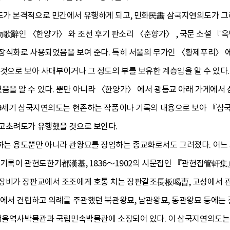
가 본격적으로 민간에서 유행하게 되고, 민화民畵 삼국지연의도가 그려지
辭인 〈한양가〉 와 조선 후기 판소리 〈춘향가〉 , 국문 소설 『옥
식화로 사용되었음을 보여 준다. 특히 서울의 무가인 〈황제푸리〉 에는
것으로 보아 사대부이거나 그 정도의 부를 보유한 계층임을 알 수 있다.
을 알 수 있다. 뿐만 아니라 〈한양가〉 에서 광통교 아래 가게에서
19세기 삼국지연의도는 현존하는 작품이나 기록의 내용으로 보아 『삼
고초려도가 유행했을 것으로 보인다.
하는 용도뿐만 아니라 관왕묘를 장엄하는 종교화로서도 그려졌다. 어
 기록이 관헌도한기都漢基, 1836～1902의 시문집인 『관헌집管軒集
장비가 장판교에서 조조에게 호통 치는 장판갈조長板喝曺, 고성에서 
가에서 건립하고 의례를 주관했던 북관왕묘, 남관왕묘, 동관왕묘 등에는 
 서울역사박물관과 국립민속박물관에 소장되어 있다. 이 삼국지연의도는