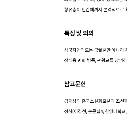
향유층이 민간에까지 본격적으로 확
특징 및 의의
삼국지연의도는 궁궐뿐만 아니라 광
장식용 민화 병풍, 관왕묘를 장엄
참고문헌
김덕성의 중국소설회모본과 조선후기 
정착(이경선, 논문집4, 한양대학교, 