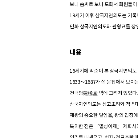
보나 솜씨로 보나 도화서 화원들이
19세기 이후 삼국지연의도는 기록
민화 삼국지연의도와 관왕묘를 장엄
내용
16세기에 박순이 본 삼국지연의도
1633～1687가 쓴 문집에서 
건극당建極堂 벽에 그려져 있었다.
삼국지연의도는 삼고초려와 적벽대전
제왕의 중요한 일임을, 왕의 입장
특이한 점은 『열성어제』 제화시에
의리를 내세우고, 병자·정묘호란 