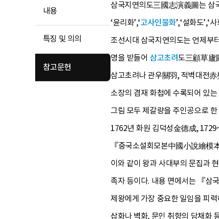
삼국지연의도三國志演義圖는 삼국지
내용
‘윤리화’,‘
고사인물화
’,‘설화도’,
특징 및 의의
조선시대 삼국지연의도는 언제부터 그
명을 받들어
삼고초려
도三顧草廬圖
참고문헌
삼고초려나 관우關羽, 적벽대전赤壁
소장의 겸재 화첩에 수록되어 있는
그림 모두 제갈량을 주인공으로 한 
1762년 화원 김덕성金德成, 1729
『중국소설회모본中國小說繪模本』
이와 같이 왕과 사대부의 문집과 현
족자 등이다. 내용 면에서는 『삼
제왕에게 가장 중요한 일임을 피력
삽화나 벽화, 문인 취향의 담채화 