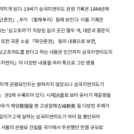
게 된다. 19세기 삼국지연의도 관련 기록은 1844년에
단춘전』, 무가 〈황제푸리〉등에 보인다. 이들 기록은
 ‘삼고초려’가 치장된 집이 곳간 열두 개, 대문과 중문이
 또한 국문 소설 『옥단춘전』 등의 내용으로 보면,
 삼고초려도를 판다고 하는 내용은 민간까지 삼국지연의도의
국지연의』의 다양한 내용을 여러 폭으로 그린 병풍
느 지역 관왕묘인지는 밝혀지지 않았으나 삼국지연의도가
』 권1에 수록되어 있다. 시제詩題로 보아 유비가 제갈량을
관우가 채양蔡陽을 벤 고성참채古城斬蔡 등 다양한 주제가
길이가 2 에 달하는 삼국지연의도가 여러 점 봉안되어
 서울의 관왕묘 건립을 국가에서 주관했던 만큼 규모로