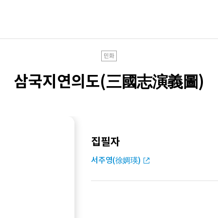
민화
삼국지연의도(三國志演義圖)
집필자
서주영(徐婤瑛)