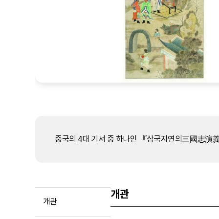
중국의 4대 기서 중 하나인 『삼국지연의三國志演義
개관
개관