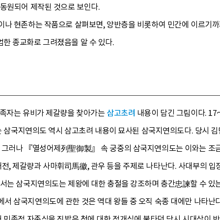
 동원되어 제작된 것으로 보인다.
이나 현존하는 작품으로 살펴보면, 양반층을 비롯하여 민간에 이르기까
한 종교화로 그려졌음을 알 수 있다.
 족자는 유비가 제갈량을 찾아가는
삼고초려
내용이 담긴 그림이다. 17
보이는 삼국지연의도 역시 삼고초려 내용이 묘사된 삼국지연의도다. 당시 
 그러나 『열성어제列聖御製』 속 궁중의 삼국지연의도는 이와는 조금 
, 제갈량과 사마휘司馬徽, 관우 등을 주제로 나타난다. 사대부의 
에서는 삼국지연의도는 제왕에 대한 충절을 강조하며 충간忠諫할 수 있는
서 삼국지연의도에 관한 것은 역대 왕들 중 오직 숙종 대에만 나타난다
때 민족적 자존심을 짓밟은 청에 대한 적개심에 불타던 당시 시대상이 