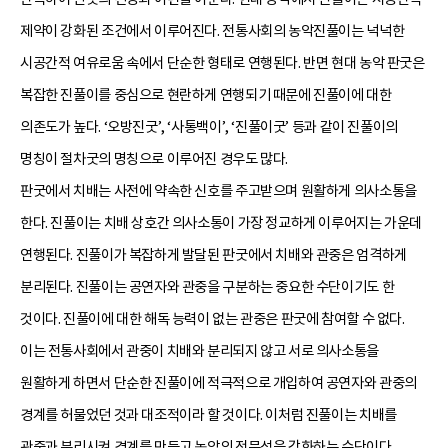
제약이 강화된 조건에서 이루어진다. 전통사회의 농악진풀이는 넉넉한
시공간적 여유로움 속에서 단순한 형태로 연행된다. 반면 현대 농악 판굿은
복잡한 진풀이를 중심으로 현란하게 연행되기 때문에 진풀이에 대한
의존도가 높다. ‘오방진굿’, ‘사통백이’, ‘진풀이굿’ 등과 같이 진풀이의
명칭이 절차굿의 명칭으로 이루어진 경우도 많다.
판굿에서 치배는 사전에 약속한 신호를 주고받으며 원활하게 의사소통을
한다. 진풀이는 치배 상호간 의사소통이 가장 정교하게 이루어지는 가운데
연행된다. 진풀이가 복잡하게 발달된 판굿에서 치배와 관중은 엄격하게
분리된다. 진풀이는 공연자와 관중을 구분하는 중요한 수단이기도 한
것이다. 진풀이에 대한 해독 능력이 없는 관중은 판굿에 참여할 수 없다.
이는 전통사회에서 관중이 치배와 분리되지 않고 서로 의사소통을
원활하게 하면서 단순한 진풀이에 적극적으로 개입하여 공연자와 관중의
경계를 허물었던 것과 대조적이라 할 것이다. 이처럼 진풀이는 치배를
관중과 분리시켜 경계를 만들고 농악의 전문성을 강화하는 수단이다.