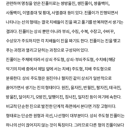
관련하여 명칭을 얻은 진풀이로는 쌍방울진, 쌍진풀이, 쌍줄백이,
사통백이, 이열종대 및 횡대, 사열종대 등이 있다. 진풀이가 진행되면서
나타나는 선의 형태는 결국 치배들이 진을 짜고 풀기를 반복하면서 생기는
결과다. 진풀이는 상쇠 뿐만 아니라 부쇠, 수징, 수북, 수장고, 수버꾸,
수상모가 주도하지만 각 치배들이 진을 짜기도 한다. 진풀이는 진을 맺고
푸는 과정과 열리고 닫히는 과정으로 구성되어 있다.
진풀이는 주체에 따라서 상쇠 주도형, 상쇠-부쇠주도형, 수치배(해당
악기의 치배 중에서 제일 앞에 서는 치배) 주도형, 치배 주도형으로
분류한다. 상쇠 주도형은 원진이나 팔자진 같이 상쇠가 일반적으로
끌어가면서 생기는 진의 형태이다. 원진, 을자진, 반월진, 팔자진, 태극진,
방울진, 달아치기, 오방진, 달팽이진, 장사진, 일자진 등이 여기에 속한다.
비교적 단순한 진으로 발전한 단계적 측면에서 본다면 가장 고형이다.
형태로는 단순한 원형과 곡선, 나선형이 대부분이다. 상쇠 주도형 진풀이는
하나의 선이 끊어지지 않는 것이 특징이다. 그러므로 다른 형의 진풀이보다