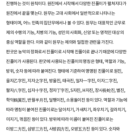
진행하는 것이 원칙이다. 원진에서 시작해서 다양한 진풀이가 펼쳐지다가
원진에서 끝을 맺는다. 원무는 고대 사회에서 일반적으로 나타나는
형태이며, 어느 민족의 집단무에서나 볼 수 있다. 원무는 대표적인 군무로
제의 수행의 기능, 치병의 기능, 성인의 사회화, 신앙 또는 영적인 대상의
중심 역할을 한다. 이와 같이 원무는 제의와 밀접한 관련을 가진다.
판굿은 농악의 정화로서 진풀이로 시작해 진풀이로 끝나기 때문에 다양한
진풀이가 사용된다. 판굿에 사용되는 진풀이의 명칭은 형태, 역할과 기능,
방위, 숫자 등에 따라 붙여진다. 형태에 기준하여 명명된 진풀이로 원진,
을자乙字진, 지자之字진, 방울진, 태극진, 일자一字진, 이자二字진,
팔자八字진, 십자十字진, 정자丁字진, S자진, H자진, 장사長蛇진, 별진,
학익鶴翼진, 반월半月진, 달팽이진, 소용돌이진 등이 있다. 역할과 기능에
따라 명칭이 붙여진 진풀이로는 달아치기, 가새치기, 좌우치기, 갈라치기,
미지기, 꺾음진 등이 있다. 방위에 따라 이름이 붙여진 진풀이로는
이방二方진, 삼방三方진, 사방四方진, 오방五方진 등이 있다. 숫자와