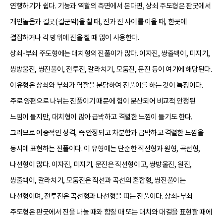
연행하기가 쉽다. 기능과 역할의 측면에서 본다면, 상쇠 주도형은 판굿에서
개인놀음과 길굿(길군악)을 칠 때, 진과 진 사이를 이을 때, 한곳에
결집하거나 각 방위에 진을 칠 때 많이 사용한다.
상쇠-부쇠 주도형에는 대치형의 진풀이가 많다. 이자진, 쌍줄백이, 미지기,
쌍방울진, 쌍진풀이, 전투진, 갈라치기, 모둠진, 문진 등이 여기에 해당된다.
이유형은 상쇠와 부쇠가 역할을 분담하여 진풀이를 하는 것이 특징이다.
주로 양편으로 나뉘는 진풀이기 때문에 힘이 분산되어 비교적 안정된
느낌이 들지만, 대치형이 많아 급박하고 격렬한 느낌이 들기도 한다.
그러므로 이중적인 성격, 즉 안정되고 차분함과 급박하고 격렬한 느낌을
동시에 표현하는 진풀이다. 이 유형에는 단순한 직선형과 원형, 곡선형,
나선형이 많다. 이자진, 미지기, 문진은 직선형이고, 쌍방울진, 원진,
쌍줄백이, 갈라치기, 모둠진은 직선과 곡선의 혼합형, 쌍진풀이는
나선형이며, 전투진은 곡선형과 나선형을 띠는 진풀이다. 상쇠-부쇠
주도형은 판굿에서 진을 나눌 때와 합칠 때 또는 대치와 대결을 표현할 때에