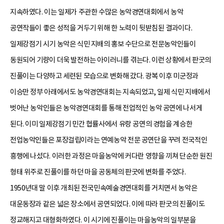
지속하였다. 이는 일제가 주관한 수많은 농악경연대회에서 농악
공연작들이 좋은 성적을 거두기 위해 한 노력이 뒷받침된 결과이다.
일제강점기 시기 농악은 식민 지배의 홍보 수단으로 전문농악인들이
동원되어 기량이 더욱 발전하는 아이러니를 겪는다. 이런 상황에서 판굿의
진풀이는 다양하고 세련된 모습으로 변화해 갔다. 광복 이후 미군정과
이승만 정부 아래에서도 농악경연대회는 지속되었고, 일제 식민 지배에서
벗어난 농악인들은 농악경연대회를 통해 전업적인 농악 공연에 나서게
된다. 이미 일제강점기 민간 협률사에서 유랑 공연의 경험을 계승한
전업농악인들은 포장걸립이라는 연예농악 전문 공연단을 꾸려 전국적인
흥행에 나섰다. 이러한 과정은 마을농악에 커다란 영향을 끼쳐 단순한 원진
형태 위주로 진풀이를 하던 마을 공동체의 판굿에 변화를 주었다.
1950년대 말 이후 개최된 전국민속예술경연대회를 거치면서 농악은
대운동장과 같은 넓은 장소에서 공연되었다. 이에 따라 판굿의 진풀이도
정교해지고 대형화하였다. 이 시기에 진풀이는 마을농악의 일부분을