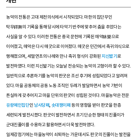
개관
농악의 전통은 고대 제천의식에서 시작되었다. 마한의 집단무인
탁무鐸舞의 기록을 통해 당시에 타악기 반주에 맞추어 춤을 추었다는
사실을 알 수 있다. 이러한 전통은 중국 문헌에 기록된 매악昧樂으로
이어졌고, 매악은 다시 매굿으로 이어졌다. 매굿은 민간에서 축귀의식으로
행해졌으며, 세말연초의 나례와 만나 축귀 형식이 강화된
지신밟기
로
발전하였다. 이런 지신밟기는 오늘날 전승되는 농악의 고형이라 할 수 있다.
일반적으로 추론하기를 농악의 판굿은 조선 후기에 성립되었다고 알려져
있다. 마을 공동체의 공동 노동 조직인 두레가 발달하면서 농악 기반이
튼실하게 갖추어지고 마을 단위의 판굿이 성립된 것이다. 마을농악은 전문
유랑예인집단
인
남사당패
,
솟대쟁이패
등의 영향을 받아 판굿을 한층
세련되게 발전시켰다. 판굿이 발전하면서 초기 단순한 형태의 진풀이가
군대진풀이를 수용하고 활용하면서 더욱 발전하였다.
일제강점기에는 마을농악이 쇠퇴하는 가운데서도 판굿의 진풀이는 발전을