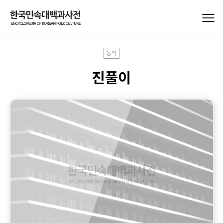
농악
진풀이