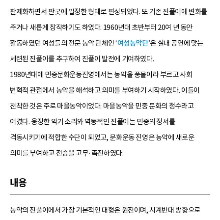
판제화하면서 판굿에 일정한 형태로 편성되었다. 또 기존 진풀이에 변화를
주거나 새롭게 창작하기도 하였다. 1960년대 초반부터 20여 년 동안
활동하였던 여성들의 전문 농악 단체인 ‘
여성농악단
’은 실내 공연에 맞는
세련된 진풀이를 추구하여 진풀이 발전에 기여하였다.
1980년대에 민중문화운동진영에서는 농악을 풍물이라 부르고 사회
변혁적 관점에서 농악을 해석하고 의미를 부여하기 시작하였다. 이들이
천착한 것은 주로 마을농악이었다. 마을농악을 민중 문화의 정수라고
여겼다. 웅장한 악기 소리와 역동적인 진풀이는 민중의 정서를
격동시키기에 적합한 수단이 되었고, 문화운동 진영은 농악에 새로운
의미를 부여하고 전승을 고무·촉진하였다.
내용
농악의 진풀이에서 가장 기본적인 대형은 원진이며, 시계반대 방향으로