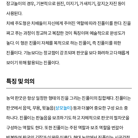
장고놀이의 경우, 기본적으로 원진, 미지기, 가새치기, 갈지之자진 등이
사용된다.
치배 주도형은 치배들이 자신에게 주어진 역할에 따라 진풀이를 한다. 진을
짜고 푸는 과정이 정교하고 복잡한 것이 특징이며 예술적으로 완성도가
높다. 이 형은 진풀이 자체를 목적으로 하는 진풀이, 즉 진풀이를 위한
진풀이다. 기능보다는 정교함이 강조되며 판굿을 보다 화려하고 다채롭게
보이기 위해 활용되는 진풀이다.
특징 및 의의
농악 판굿은 항상 일정한 형태의 진을 그리는 진풀이의 집합체다. 진풀이는
판굿에서 음악, 무용, 윗놀음(
상모놀이
) 등과 더불어 중요한 구성 요소 중
하나다. 진풀이는 판놀음을 보조하기도 하고 자체적으로 판굿의 절차굿을
구성하는 역할도 한다. 또한 진풀이는 주된 역할과 보조 역할을 번갈아
반복하여 판굿의 긴장과 이완을 이룬다. 현대 농악에서 진풀이는 시공간적