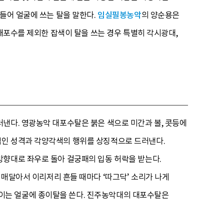
들어 얼굴에 쓰는 탈을 말한다.
임실필봉농악
의 양순용은
 대포수를 제외한 잡색이 탈을 쓰는 경우 특별히 각시광대,
낸다. 영광농악 대포수탈은 붉은 색으로 미간과 볼, 콧등에
적인 성격과 각양각색의 행위를 상징적으로 드러낸다.
방향대로 좌우로 돌아 걸궁패의 입동 허락을 받는다.
 매달아서 이리저리 흔들 때마다 ‘따그닥’ 소리가 나게
이는 얼굴에 종이탈을 쓴다. 진주농악대의 대포수탈은