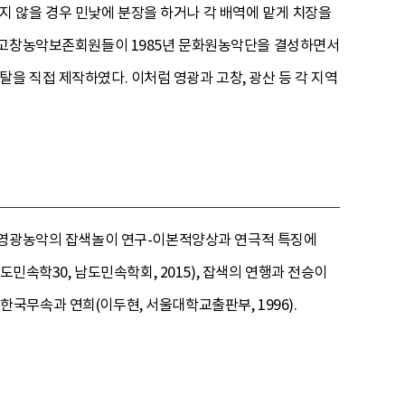
지 않을 경우 민낯에 분장을 하거나 각 배역에 맡게 치장을
 고창농악보존회원들이 1985년 문화원농악단을 결성하면서
탈을 직접 제작하였다. 이처럼 영광과 고창, 광산 등 각 지역
86), 영광농악의 잡색놀이 연구-이본적양상과 연극적 특징에
도민속학30, 남도민속학회, 2015), 잡색의 연행과 전승이
 한국무속과 연희(이두현, 서울대학교출판부, 1996).