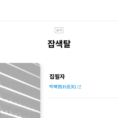
농악
잡색탈
집필자
박혜영(朴惠英)