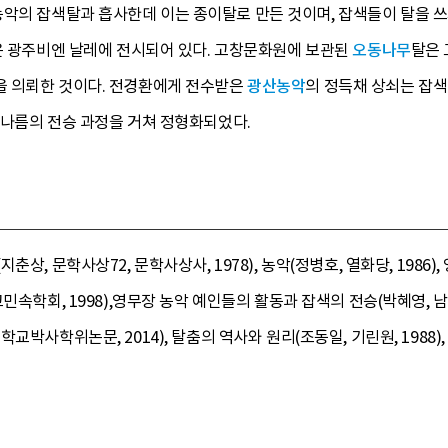
악의 잡색탈과 흡사한데 이는 종이탈로 만든 것이며, 잡색들이 탈을 쓰
필은 광주비엔 날레에 전시되어 있다. 고창문화원에 보관된
오동나무
탈은
을 의뢰한 것이다. 전경환에게 전수받은
광산농악
의 정득채 상쇠는 잡색
 나름의 전승 과정을 거쳐 정형화되었다.
춘상, 문학사상72, 문학사상사, 1978), 농악(정병호, 열화당, 19
민속학회, 1998),영무장 농악 예인들의 활동과 잡색의 전승(박혜영, 남
교박사학위논문, 2014), 탈춤의 역사와 원리(조동일, 기린원, 1988),