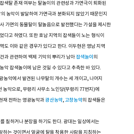
의 잡색탈 존재 여부는 탈놀이의 관련성과 가면극이 퇴화된
지방의 농악이 발달하여 가면극과 분화되지 않았기 때문인지
전사 가면의 동물탈이 탈놀음으로 발전했다는 가설을 제시한
었다고 하였다. 또한 호남 지역의 잡색들이 노는 형식이
역도 이와 같은 경우가 있다고 한다. 이두현은 영남 지역
창건과 관련하여 백제 기악의 뿌리가 남아
잡색놀이
의
악 잡색놀이에 남은 것일 수 있다고 추측한 바 있다.
영광농악에서 발견된 나무탈의 개수는 세 개이고, 나머지
농악으로, 무령리 사무소 노인당(무령리 77번지)에
. 현재 전하는 영광농악과
광산농악
,
고창농악
의 잡색들은
이를 칠하거나 분장을 하기도 한다. 광대는 일상에서는
 말하는 것이면서 얼굴에 탈을 착용한 사람을 지칭하는