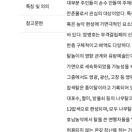
대부분 주민들이 손수 만들며 주재
특징 및 의의
잔존물로서 관심의 대상이었다. 특
참고문헌
혹은 농악 편성에 가면극적인 요소
바 있다. 정병호는 무격걸립패의 
한층 구체적이고 배역도 다양하다. 
탈놀이의 영향 관계와 유랑예술
가면으로 세속화되었을 가능성을 추
그중에서도 영광, 광산, 고창 등
잡색탈은 종이탈이라고 기록되어 있
대포수, 할미, 방울쇠 등의 나무탈
12잡색으로 편성되며, 모두 나무탈
호남농악에서 탈을 쓴 연행자들을 ‘
허용되지 않는 온갖 장난을 하는 