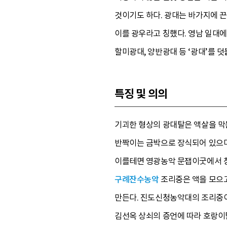
것이기도 하다. 광대는 바가지에 끈
이를 광우라고 칭했다. 영남 일대에
할미광대, 양반광대 등 ‘광대’를 
특징 및 의의
기괴한 형상의 광대탈은 액살을 막
반짝이는 금박으로 장식되어 있으며
이를테면 영광농악 문잽이굿에서 창
구례잔수농악
조리중은 액을 모으고
만든다. 진도신청농악대의 조리중이
김선옥 상쇠의 증언에 따라 호랑이