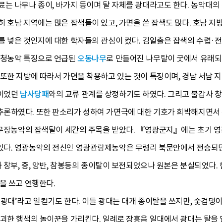
료는 나무나 종이, 바가지 등이며 탈 자체를 광대라고도 한다. 농악대
히 호남 지역에는 많은 잡색들이 있고, 가면을 쓴 잡색도 많다. 호남 
를 넣은 것인지에 대한 학자들의 관심이 컸다. 김일출은 잡색의 수렵·
신청농악 특징으로 언급된
오동나무
로 만들어진 나무탈이 굿에서 유래되
또한 지방에 따라서 가면을 착용하고 있는 것이 특징이며, 경남 서남 지
인이었던
남사당패
와의 교류 관계를 상정하기도 하였다. 그리고 불갑사 
론하였다. 또한 판소리가 성하여 가면극에 대한 기호가 희박해지면서 농
 영무장농악의 잡색탈이 세간의 주목을 받았다. 『영광군지』에는 초기 
다. 영광농악의 전신인 영광관람제농악은 무령리 북문안에서 전승되던 
과 창부, 중, 양반, 참봉등의 종이탈이 보전되었으나 원본은 분실되었다
을 쓰고 연행한다.
광대’라고 일컫기도 한다. 이들 광대는 대개 종이탈을 쓰지만, 숯검댕
기괴한 행색의 놀이꾼을 가리킨다. 일례로 장흥읍 일대에서 광대는 탈을