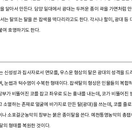
을 달아서 만든다. 담양 일대에서 광대는 두꺼운 종이 곽을 가면처럼 만
서는 탈또는 탈을 쓴 잡색을 떡다리라고도 한다. 각시나 할미, 광대 등
덧붙여 호명하기도 한다.
는 신성성과 집사자로서 면모를, 우스운 형상의 탈은 광대의 성격을 드러
, 눈썹과 턱수염이 수북한 형태이다. 잡색탈의 형상은 인물들의 복합
부가 비뚤어진 코를 잡고 좌우로 도는 흉내를 내는데, 코가 비뚤어진 
 소멸하는 존재로 얼굴에 바가지로 만든 탈(광대)을 쓰는데, 코를 줄로
나 소포걸군농악의 창부는 붉은 종이탈을 쓴다. 예천통명농악의 총잽
탈의 형태를 복원한 것이다.