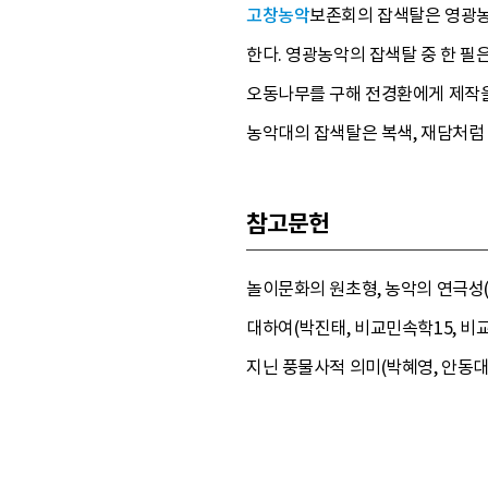
고창농악
보존회의 잡색탈은 영광농
한다. 영광농악의 잡색탈 중 한 
오동나무를 구해 전경환에게 제작
농악대의 잡색탈은 복색, 재담처럼
참고문헌
놀이문화의 원초형, 농악의 연극성(지
대하여(박진태, 비교민속학15, 비교
지닌 풍물사적 의미(박혜영, 안동대학