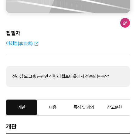
집필자
이경엽(李京燁)
전라남도 고흥 금산면 신평리 월포마을에서 전승되는 농악.
개관
내용
특징 및 의의
참고문헌
개관