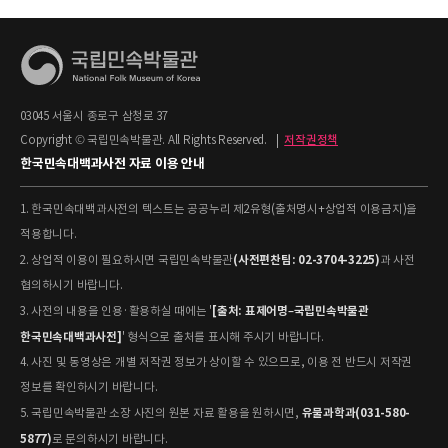
03045 서울시 종로구 삼청로 37
Copyright © 국립민속박물관. All Rights Reserved.
|
저작권정책
한국민속대백과사전 자료 이용 안내
1. 한국민속대백과사전의 텍스트는 공공누리 제2유형(출처명시+상업적 이용금지)을
적용합니다.
(사전편찬팀: 02-3704-3225)
2. 상업적 이용이 필요하시면 국립민속박물관
과 사전
협의하시기 바랍니다.
[출처: 표제어명–국립민속박물관
3. 사전의 내용을 인용·활용하실 때에는 '
한국민속대백과사전]
' 형식으로 출처를 표시해 주시기 바랍니다.
4. 사진 및 동영상은 개별 저작권 정보가 상이할 수 있으므로, 이용 전 반드시 저작권
정보를 확인하시기 바랍니다.
유물과학과(031-580-
5. 국립민속박물관 소장 사진의 원본 자료 활용을 원하시면,
5877)
로 문의하시기 바랍니다.