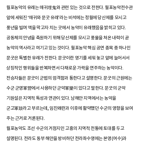
월포농악의 유래는 매귀埋鬼와 관련 있는 것으로 전한다. 월포농악전수관
앞에 세워진 ‘매귀와 문굿 유래’라는 비석에는 정월에 당산제를 모시고
풍년을 빌며 액을 막고자 치는 굿에서 농악이 유래했음을 밝히고 있다.
공동체의 안녕을 축원하기 위해 당산제를 모시고 풍물을 쳐온 내력이 곧
농악의 역사라고 여기고 있는 것이다. 월포농악 핵심 공연 종목 중 하나인
문굿은 특별한 유래가 전한다. 문굿이란 영기를 세워 놓고 앞에 늘어서서
상징적인 행위들을 반복하면서 다채로운 가락을 연주하는 농악이다.
전승자들은 문굿이 군법의 엄격함과 통한다고 설명한다. 문굿의 근원에는
수군 군영軍營에서 사용하던 군악軍樂이 있다고 말한다. 문굿의 군악
기원설은 지역적 특성과 연관이 있다. 남해안 지역에서는 농악을
군고軍鼓라고 부르는데, 임진왜란과 이후에 활약했던 수군의 영향을 보여
주는 근거로 거론된다.
월포농악도 조선 수군의 거점지인 고흥의 지역적 전통에 토대를 두고
설명된다. 전라도 동부 해안을 방비하던 전라좌수영에는 본영(여수)과