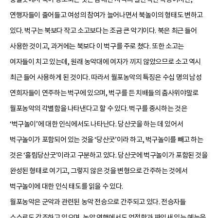
연행자들이 줄어들고 여성의 참여가 늘어나면서 북놀이의 형태도 변하고
있다. 벅구는 북보다 작고 소고보다는 조금 큰 악기이다. 북은 최근 들어
사용한 것이고, 과거에는 북보다 이 벅구를 주로 쳤다. 또한 소고는
여자들이 치고 있는데, 원래 농악대에 여자가 끼지 않았으므로 소고 역시
최근 들어 사용하게 된 것이다. 따라서 월포농악의 특징은 수십 명의 남성
연희자들이 연주하는 벅구에 있으며, 벅구를 든 치배들의 춤사위야말로
월포농악의 각별함을 나타낸다고 할 수 있다. 벅구를 중시하는 것은
‘벅구놀이’에 대한 인식에서도 나타난다. 당산굿을 하는 데 있어서
벅구놀이가 포함되어 있는 것을 ‘당산굿’이라 하고, 벅구놀이를 빼고 하는
것은 ‘흘림당산굿’이라고 구분하고 있다. 당산굿에 벅구놀이가 포함된 것을
완성된 형태로 여기고, 그렇지 않은 것을 변형으로 간주하는 것에서
벅구놀이에 대한 인식 태도를 읽을 수 있다.
월포농악은 군악과 관련된 농악 전승으로 간주되고 있다. 전승자들
스스로도 강조하고 있으며, 농악 연행에서도 엄정함과 짜임새 있는 예능을