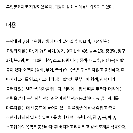
무형문화재로 지정되었을 때, 최병태 상쇠는 예능보유자가 되었다.
내용
농악대의 구성은 연행 상황에 따라 달라질 수 있으며, 구성 인원은
고정되지 않는다. 기수(덕석기, 농기, 영기), 쇠 4명, 농부 2명, 징 3명, 장구
3명, 북 5명, 벅구 10명 이상, 소고 10명 이상, 잡색(대포수, 양반 등) 역할
등이 있다. 쇠잽이(상쇠, 부쇠, 끝쇠)의 복색은 구분되지 않고 동일하다. 흰
바지저고리를 입고, 저고리 위에는 팔꿈치 윗부분에 황색, 청색 띠가
둘러져 있는 빨간색 쾌자를 입는다. 허리에는 황색 띠를 두른다. 머리에는
전립을 쓴다. 농부의 복색은 쇠잽이의 복색과 동일하다. 농부는 악기를
다루지 않는 대신 등 쪽에 늘어져 있는 띠를 양손에 하나씩 잡고 춤을
추면서 상쇠의 일거수 일투족을 흉내 내며 다닌다. 징, 장구, 북, 벅구,
소고잽이의 복색은 동일하다. 흰 바지저고리를 입고 청색 조끼를 착용한다.