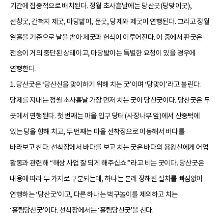
기간에 집중적으로 배치된다. 정월 초사흗날에는 당산굿(당맞이굿),
선창굿, 간척지 제굿, 마당밟이, 문굿, 당제와 제굿이 연행된다. 그리고 정월
열흘을 기준으로 날을 받아 제굿과 헌식이 이루어진다. 이 중에서 판굿은
전승이 거의 중단된 상태이고, 마당밟이는 특별한 요청이 있을 경우에
연행한다.
1. 당산굿은 ‘당산신을 맞이하기 위해 치는 굿’이며 ‘당맞이’라고 불린다.
당제를 지내는 정월 초사흗날 가장 먼저 치는 굿이 당산굿이다. 당산굿은 두
곳에서 연행된다. 첫 번째는 마을 입구 당터(사장나무 앞)에서 산중턱에
있는 당을 향해 치고, 두 번째는 마을 선착장으로 이동해서 바다를
바라보고 친다. 선착장에서 바다를 보고 치는 굿은 바다의 용왕신에게 어업
활동과 관련해 “해상 사업 잘 되게 해주십쇼.”라고 비는 굿이다. 당산굿은
내용에 따라 두 가지로 구분되는데, 하나는 본래 정해진 절차를 빠짐없이
연행하는 ‘당산굿’이고, 다른 하나는 벅구놀이를 제외하고 치는
‘흘림당산굿’이다. 선착장에서는 ‘흘림당산굿’을 친다.