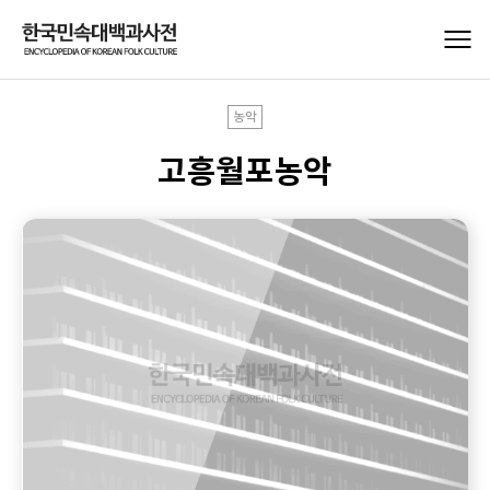
농악
고흥월포농악