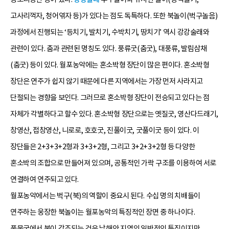
고사리꺽자, 청어엮자 등)가 있다는 점도 독특하다. 또한 북놀이(벅구놀음)
과정에서 진행되는 ‘등치기, 발치기, 수박치기, 땅치기’ 역시 강강술래와
관련이 있다. 춤과 관련된 명칭도 있다. 풍류굿(춤굿), 대풍류, 발림삼채
(춤굿) 등이 있다. 월포농악에는 혼소박형 장단이 많은 편이다. 혼소박형
장단은 연주가 쉽지 않기 때문에 다른 지역에서는 가장 먼저 사라지고
단절되는 경향을 보인다. 그러므로 혼소박형 장단이 전승되고 있다는 점
자체가 각별하다고 할수 있다. 혼소박형 장단으로는 옛질굿, 영산다드래기,
창영산, 접창영산, 니로로, 호호굿, 진풀이굿, 굿풀이굿 등이 있다. 이
장단들은 2+3+3+2형과 3+3+2형, 그리고 3+2+3+2형 등 다양한
혼소박의 조합으로 만들어져 있으며, 공통적인 가락 구조를 이용하여 서로
연결하여 연주되고 있다.
월포농악에서는 벅구(북)의 역할이 중요시 된다. 수십 명의 치배들이
연주하는 웅장한 북놀이는 월포농악의 특징적인 장면 중 하나이다.
풍물굿에서 북이 강조되는 것은 남해안 지역의 일반적인 특징이지만,