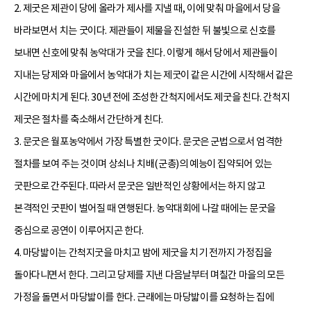
2. 제굿은 제관이 당에 올라가 제사를 지낼 때, 이에 맞춰 마을에서 당을
바라보면서 치는 굿이다. 제관들이 제물을 진설한 뒤 불빛으로 신호를
보내면 신호에 맞춰 농악대가 굿을 친다. 이렇게 해서 당에서 제관들이
지내는 당제와 마을에서 농악대가 치는 제굿이 같은 시간에 시작해서 같은
시간에 마치게 된다. 30년 전에 조성한 간척지에서도 제굿을 친다. 간척지
제굿은 절차를 축소해서 간단하게 친다.
3. 문굿은 월포농악에서 가장 특별한 굿이다. 문굿은 군법으로서 엄격한
절차를 보여 주는 것이며 상쇠나 치배(군총)의 예능이 집약되어 있는
굿판으로 간주된다. 따라서 문굿은 일반적인 상황에서는 하지 않고
본격적인 굿판이 벌어질 때 연행된다. 농악대회에 나갈 때에는 문굿을
중심으로 공연이 이루어지곤 한다.
4. 마당밟이는 간척지굿을 마치고 밤에 제굿을 치기 전까지 가정집을
돌아다니면서 한다. 그리고 당제를 지낸 다음날부터 며칠간 마을의 모든
가정을 돌면서 마당밟이를 한다. 근래에는 마당밟이를 요청하는 집에