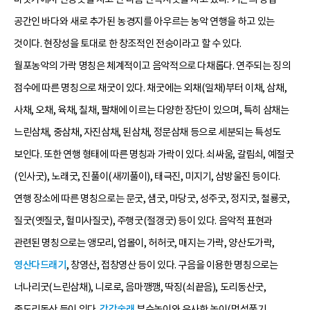
공간인 바다와 새로 추가된 농경지를 아우르는 농악 연행을 하고 있는
것이다. 현장성을 토대로 한 창조적인 전승이라고 할 수 있다.
월포농악의 가락 명칭은 체계적이고 음악적으로 다채롭다. 연주되는 징의
점수에 따른 명칭으로 채굿이 있다. 채굿에는 외채(일채)부터 이채, 삼채,
사채, 오채, 육채, 칠채, 팔채에 이르는 다양한 장단이 있으며, 특히 삼채는
느린삼채, 중삼채, 자진삼채, 된삼채, 정문삼채 등으로 세분되는 특성도
보인다. 또한 연행 형태에 따른 명칭과 가락이 있다. 쇠싸움, 갈림쇠, 예절굿
(인사굿), 노래굿, 진풀이(새끼풀이), 태극진, 미지기, 삼방울진 등이다.
연행 장소에 따른 명칭으로는 문굿, 샘굿, 마당굿, 성주굿, 정지굿, 철룡굿,
질굿(옛질굿, 헐미사질굿), 주행굿(절갱굿) 등이 있다. 음악적 표현과
관련된 명칭으로는 앵모리, 업몰이, 허허굿, 매지는 가락, 양산도가락,
영산다드래기
, 창영산, 접창영산 등이 있다. 구음을 이용한 명칭으로는
너나리굿(느린삼채), 니로로, 음마깽깽, 딱징(쇠끝음), 도리동산굿,
중도리동산 등이 있다.
강강술래
부수놀이와 유사한 놀이(멍석풀기,