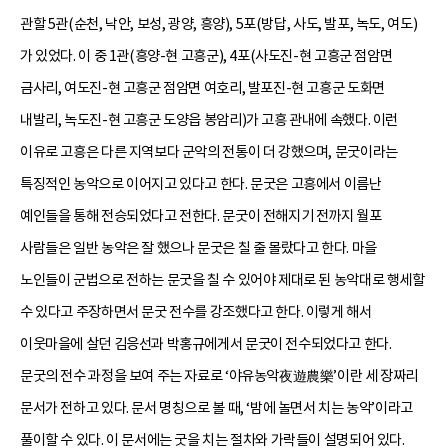
관할 5관(순천, 낙안, 보성, 광양, 흥양), 5포(방답, 사도, 발포, 녹도, 여도)
가 있었다. 이 중 1관(흥양-현 고흥군), 4포(사도진-현 고흥군 점암면
금사리, 여도진-현 고흥군 점암면 여호리, 발포진-현 고흥군 도화면
내발리, 녹도진-현 고흥군 도양읍 봉암리)가 고흥 관내에 속했다. 이런
이유로 고흥은 다른 지역보다 군악의 전통이 더 강했으며, 문굿이라는
특징적인 농악으로 이어지고 있다고 한다. 문굿은 고흥에서 이름난
예인들을 통해 전승되었다고 전한다. 문굿이 전해지기 전까지 월포
사람들은 일반 농악은 잘 했으나 문굿은 칠 줄 몰랐다고 한다. 마을
노인들이 군법으로 전하는 문굿을 칠 수 있어야 제대로 된 농악대로 행세할
수 있다고 주장하면서 문굿 전수를 강조했다고 한다. 이렇게 해서
이웃마을에 살던 김응선과 박홍규에게서 문굿이 전수되었다고 한다.
문굿의 전수 과정을 보여 주는 자료로 ‘야유농악夜遊農樂’이란 세 장짜리
문서가 전하고 있다. 문서 명칭으로 볼 때, ‘밤에 놀면서 치는 농악’이라고
풀이할 수 있다. 이 문서에는 굿을 치는 절차와 가락들이 설명되어 있다.