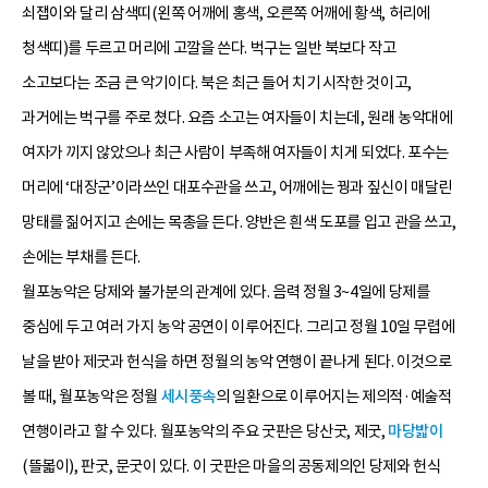
쇠잽이와 달리 삼색띠(왼쪽 어깨에 홍색, 오른쪽 어깨에 황색, 허리에
청색띠)를 두르고 머리에 고깔을 쓴다. 벅구는 일반 북보다 작고
소고보다는 조금 큰 악기이다. 북은 최근 들어 치기 시작한 것이고,
과거에는 벅구를 주로 쳤다. 요즘 소고는 여자들이 치는데, 원래 농악대에
여자가 끼지 않았으나 최근 사람이 부족해 여자들이 치게 되었다. 포수는
머리에 ‘대장군’이라쓰인 대포수관을 쓰고, 어깨에는 꿩과 짚신이 매달린
망태를 짊어지고 손에는 목총을 든다. 양반은 흰색 도포를 입고 관을 쓰고,
손에는 부채를 든다.
월포농악은 당제와 불가분의 관계에 있다. 음력 정월 3~4일에 당제를
중심에 두고 여러 가지 농악 공연이 이루어진다. 그리고 정월 10일 무렵에
날을 받아 제굿과 헌식을 하면 정월의 농악 연행이 끝나게 된다. 이것으로
볼 때, 월포농악은 정월
세시풍속
의 일환으로 이루어지는 제의적·예술적
연행이라고 할 수 있다. 월포농악의 주요 굿판은 당산굿, 제굿,
마당밟이
(뜰볿이), 판굿, 문굿이 있다. 이 굿판은 마을의 공동제의인 당제와 헌식