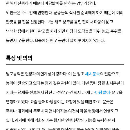
한해서 진행하기 때문에 마당밟이를 안 하는 경우가 많다.
5. 판굿은 주로 밤에 연행한다. 군총들의 식사를 준비해야 하기 때문에 미리
판굿을 칠 집을 선정한다. 보통 새로 성주를 올린 집이나 마당이 넓고
넉넉한 집에서 한다. 판굿을 치게 되면 마당에 모닥불을 피워 놓고, 주위를
돌면서 굿을 친다. 요즘에는 판굿 공연이 잘 이루어지지 않는다.
특징 및 의의
월포농악은 현장과의 연계성이 강하다. 이 는 정초
세시풍속
의 일환으로
농악이 전승되고 있다는 점과 깊은 관련이 있다. 매년 음력 정월 초사흗날에
지내는 당제를 전후해서 당산굿-선창굿-간척지굿-제굿-
마당밟이
-문굿을
연행하고 있다. 요즘 들어 마당밟이는 요청이 있을 때만 하고, 문굿은
축제나 대회에서 주로 치지만 나머지는 여전히 마을 현장에서 연행되고
있다. 과거에 비해 약화되기는 했지만 연행 현장의 기능을 유지하면서
전승되고 있는 것이다. 월포농악의 현장성은 최근 농악의 일반적인 전승