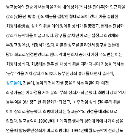
월포농악의 전승 계보는 마을 자체 내의 상쇠(최치선-진야무)와 인근 마을
상쇠(김응선-박홍규)의 예능을 결합한 형태로 되어 있다. 이를 종합한
최병태崔炳泰, 상쇠의 뒤를 이어 정이동 상쇠가 활동했고, 현재는 진삼화
상쇠가 농악대를 이끌고 있다. 장구를 잘 치던 이로는 설장고 최영채와
부장고 장옥선, 최명하가 있다. 이들은 상모를 돌리면서 장구를 쳤는데
당대 최고로 인정받았다고 한다. 역대 연희자 중에서 가장 주목받는 이는
최병태 상쇠다. 최병태는 열두 살 때 상쇠 뒤를 따라 다니며 기능을 익히는
‘농부’ 역을 거쳐 상쇠가 되었다. 농부란 상쇠 흉내를 내면서 춤사위,
상모놀이
, 진풀이, 농악의 전체 진행 등을 익히는 역할이다. 예전
쇠잽이들은 이 과정을 거쳐 끝쇠-부쇠-상쇠가 되곤 했다. 최병태 상쇠 역시
농부 역을 3년 정도 한 뒤 끝쇠가 되었고, 그 후 전임 상쇠 진야무의 뒤를
이어 상쇠로 활동했다. 최병태 상쇠는 월포농악의 명성을 대외적으로
알렸다. 월포농악이 1990년대 초에 각종 행사와 경연대회에 나가 이름을
얻을 때 활동했던 상쇠가 바로 최병태다. 1994년에 월포농악이 전라남도