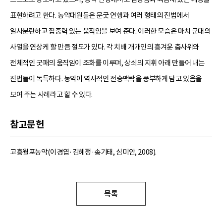
표현하려고 한다. 농악대원들은 문굿 연행과 여러 형태의 진법에서
일사분란하고 집중력 있는 움직임을 보여 준다. 이러한 모습은 마치 군대의
사열을 연상케 할 만큼 절도가 있다. 각 치배 개개인의 흥겨운 춤사위와
전체적인 굿패의 움직임이 조화를 이루며, 상쇠의 지휘 아래 만들어 내는
진법들이 독특하다. 농악이 역사적인 전승맥락을 풍부하게 담고 있음을
보여 주는 사례라고 할 수 있다.
참고문헌
고흥월포농악(이경엽·김혜정·송기태, 심미안, 2008).
목록