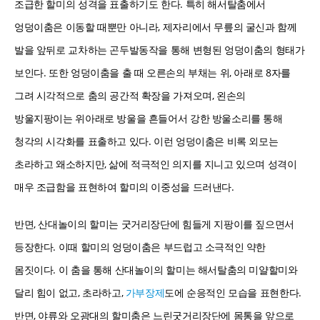
조급한 할미의 성격을 표출하기도 한다. 특히 해서탈춤에서
엉덩이춤은 이동할 때뿐만 아니라, 제자리에서 무릎의 굴신과 함께
발을 앞뒤로 교차하는 곤두발동작을 통해 변형된 엉덩이춤의 형태가
보인다. 또한 엉덩이춤을 출 때 오른손의 부채는 위, 아래로 8자를
그려 시각적으로 춤의 공간적 확장을 가져오며, 왼손의
방울지팡이는 위아래로 방울을 흔들어서 강한 방울소리를 통해
청각의 시각화를 표출하고 있다. 이런 엉덩이춤은 비록 외모는
초라하고 왜소하지만, 삶에 적극적인 의지를 지니고 있으며 성격이
매우 조급함을 표현하여 할미의 이중성을 드러낸다.
반면, 산대놀이의 할미는 굿거리장단에 힘들게 지팡이를 짚으면서
등장한다. 이때 할미의 엉덩이춤은 부드럽고 소극적인 약한
몸짓이다. 이 춤을 통해 산대놀이의 할미는 해서탈춤의 미얄할미와
달리 힘이 없고, 초라하고,
가부장제
도에 순응적인 모습을 표현한다.
반면, 야류와 오광대의 할미춤은 느린굿거리장단에 몸통을 앞으로