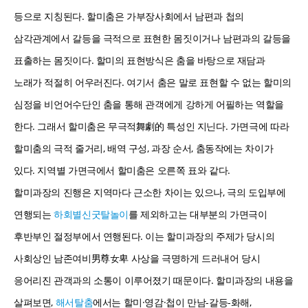
등으로 지칭된다. 할미춤은 가부장사회에서 남편과 첩의
삼각관계에서 갈등을 극적으로 표현한 몸짓이거나 남편과의 갈등을
표출하는 몸짓이다. 할미의 표현방식은 춤을 바탕으로 재담과
노래가 적절히 어우러진다. 여기서 춤은 말로 표현할 수 없는 할미의
심정을 비언어수단인 춤을 통해 관객에게 강하게 어필하는 역할을
한다. 그래서 할미춤은 무극적舞劇的 특성인 지닌다. 가면극에 따라
할미춤의 극적 줄거리, 배역 구성, 과장 순서, 춤동작에는 차이가
있다. 지역별 가면극에서 할미춤은 오른쪽 표와 같다.
할미과장의 진행은 지역마다 근소한 차이는 있으나, 극의 도입부에
연행되는
하회별신굿탈놀이
를 제외하고는 대부분의 가면극이
후반부인 절정부에서 연행된다. 이는 할미과장의 주제가 당시의
사회상인 남존여비男尊女卑 사상을 극명하게 드러내어 당시
응어리진 관객과의 소통이 이루어졌기 때문이다. 할미과장의 내용을
살펴보면,
해서탈춤
에서는 할미·영감·첩이 만남-갈등-화해,