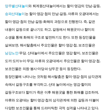
양주별
산대놀이
와 퇴계원산대놀이에서는 할미·영감의 만남-갈등,
송파산대놀이
는 할미·영감·첩의 만남-갈등, 야류와 오광대에서는
할미·영감·첩의 만남-갈등-화해의 과정으로 진행된다. 즉, 같은
내용이 갈등으로 끝나기도 하고, 갈등에서 해원굿이나 할미의
소생을 통해 화해의 구조로 발전하기도 한다. 또한 등장인물을
살펴보면, 해서탈춤에서 주요인물은 할미·영감·첩, 보조인물은
남강노인
·무당, 산대놀이에서 주요인물은 영감·할미, 보조인물은
도끼·도끼누이·무당, 야류와 오광대에서 주요인물은 할미·영감·첩,
보조인물은 의원·봉사·마당쇠·상두꾼 등이 등장한다.
등장인물에 나타나는 것처럼 해서탈춤은 할미·영감·첩의 삼각관계
속에서 갈등구조를 부각하고, 산대 놀이에서는 영감·할미의
갈등구조보다 할미가 죽은 이후 해원굿을 통한 화해를 강조하며,
야류와 오광대는 할미·영감·첩의 삼각관계에 의한 갈등과 더불어
다양한 보조인물을 통해 드라마틱한 극적 성격을 나타내고 있다.