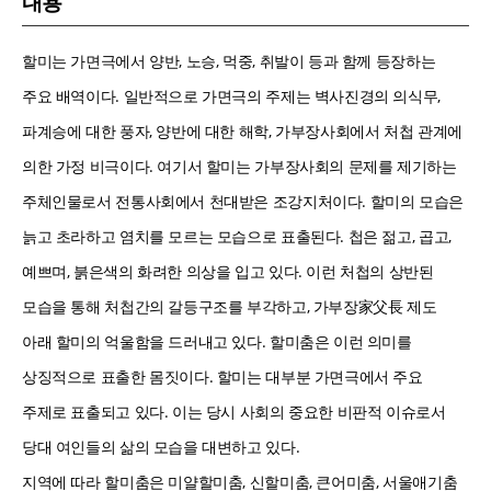
내용
할미는 가면극에서 양반, 노승, 먹중, 취발이 등과 함께 등장하는
주요 배역이다. 일반적으로 가면극의 주제는 벽사진경의 의식무,
파계승에 대한 풍자, 양반에 대한 해학, 가부장사회에서 처첩 관계에
의한 가정 비극이다. 여기서 할미는 가부장사회의 문제를 제기하는
주체인물로서 전통사회에서 천대받은 조강지처이다. 할미의 모습은
늙고 초라하고 염치를 모르는 모습으로 표출된다. 첩은 젊고, 곱고,
예쁘며, 붉은색의 화려한 의상을 입고 있다. 이런 처첩의 상반된
모습을 통해 처첩간의 갈등구조를 부각하고, 가부장家父長 제도
아래 할미의 억울함을 드러내고 있다. 할미춤은 이런 의미를
상징적으로 표출한 몸짓이다. 할미는 대부분 가면극에서 주요
주제로 표출되고 있다. 이는 당시 사회의 중요한 비판적 이슈로서
당대 여인들의 삶의 모습을 대변하고 있다.
지역에 따라 할미춤은 미얄할미춤, 신할미춤, 큰어미춤, 서울애기춤