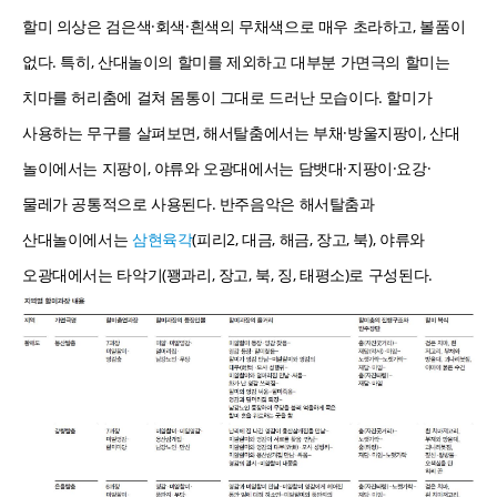
할미 의상은 검은색·회색·흰색의 무채색으로 매우 초라하고, 볼품이
없다. 특히, 산대놀이의 할미를 제외하고 대부분 가면극의 할미는
치마를 허리춤에 걸쳐 몸통이 그대로 드러난 모습이다. 할미가
사용하는 무구를 살펴보면, 해서탈춤에서는 부채·방울지팡이, 산대
놀이에서는 지팡이, 야류와 오광대에서는 담뱃대·지팡이·요강·
물레가 공통적으로 사용된다. 반주음악은 해서탈춤과
산대놀이에서는
삼현육각
(피리2, 대금, 해금, 장고, 북), 야류와
오광대에서는 타악기(꽹과리, 장고, 북, 징, 태평소)로 구성된다.