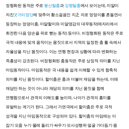
정형화된 동작은 주로
봉산탈춤
과
강령탈춤
에서 보이는데, 미얄이
자진
굿거리장단
에 맞추어 황소걸음인 지之 자로 엉덩이를 흔들면서
등장하는 엉덩이춤, 미얄할미와 미얄영감의 대무동작(제자리에서
회전한 다음 양손을 위로 뻗는 동작) 등이다. 비정형화된 동작은 주로
극적 내용에 맞게 움직이는 몸짓으로서 지역의 일정한 춤 틀 속에서
자율성을 지닌 몸짓이다. 이는 연행 현장과 상황에 따라 변화하는
즉흥성이 강조된다. 비정형화된 춤동작은 주로 상징적 의미를 지닌
마임동작이다. 마임동작은 극 내용을 쉽게 이해할 수 있게 함축적
의미를 지닌 몸짓이다. 할미춤은 춤과 더불어 재담을 하는데, 이때
재담만 하는 것이 아니라 재담의 의미를 지닌 몸짓을 함께
연행함으로서 관객의 이해도를 높이며, 나아가 관객의 흥미를
유발하는 계기가 된다. 그래서 가면극에서 할미춤은 주로 극적
성격을 지닌 마임동작으로 구성되어 있다. 할미춤의 마임에는 이
잡기·오줌 누기·물레 돌리기·싸우기·모사성행위·얼굴 가다듬기·몸