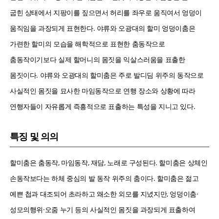
굽힌 상태에서 지팡이를 짚으면서 허리를 좌우로 움직여서 엉덩이
움직임을 과장되게 표현한다. 야류와 오광대의 할미 엉덩이춤은
가련한 할미의 모습을 해학적으로 표현한 춤동작으로
춤동작이기보다 실제 할머니의 몸짓을 익살스러움을 표출한
몸짓이다. 야류와 오광대의 할미춤은 주로 발디딤 위주의 동작으로
사실적인 몸짓을 묘사한 마임동작으로 연행 장소와 상황에 따라
연행자들이 자유롭게 즉흥적으로 표출하는 특성을 지니고 있다.
특징 및 의의
할미춤은 춤동작, 마임동작, 재담, 노래로 구성된다. 할미춤은 상체인
손동작보다는 하체 중심의 발 동작 위주의 춤이다. 할미춤은 젊고
예쁜 첩과 대조되어 초라하고 왜소한 외모를 지녔지만, 엉덩이춤·
성모의행위·오줌 누기 등의 사실적인 몸짓을 과장되게 표출하여