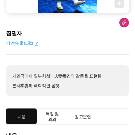
집필자
강인숙(康仁淑)
가면극에서 일부처첩一夫妻妾간의 갈등을 표현한
본처本妻의 해학적인 몸짓.
특징 및
내용
참고문헌
의의