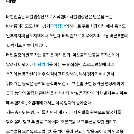
내용
터벌림춤은 터벌림장단으로 시작한다. 터벌림장단은 반설음 또는
반서름이라고도 한다. 경기
무악장단
의 하나로 주로 한강 이남에서 충청도
일부까지의 남도지역에서 쓰인다. 타악만으로 이루어지며 보통 바른 8분의
15박자로 이루어져 있다.
터벌림춤의 발로 차는 동작은 마치 잡귀·역신들의 난동을 토지신에게
알려서 터닦기나
마당밟기
를 하는 듯 의식적인 춤으로 방향에 따라
움직이는 동작선이 매우 엄격하고 다양하다. 특히 꽹과리를 치면서
뛰어가는 동작은 농악의 동작과도 같고, 그 진법 또한 농악을 연상케 하여
굿과 농악의 밀접한 관련성을 제시한다. 반설음 장단에 의한 발차는 사위는
매우 힘차며, 조임채에 가서는 더욱 힘차게 몰아준다.
기본 춤사위는 꽹과리를 치면서 제자리에서 왼발을 왼쪽으로 발꿈치를
꺾어 올려 딛고 두 발을 모아 비껴 오른쪽을 보고 무릎을 약간 굽히고,
오른발을 오른쪽으로 발꿈치를 꺾어 올려 딛고 두 발을 모아 비껴 왼쪽을