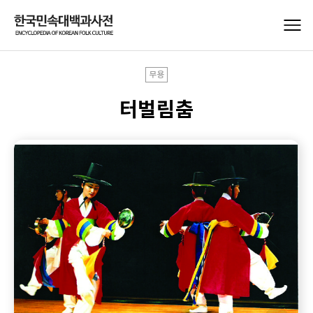
무용
터벌림춤