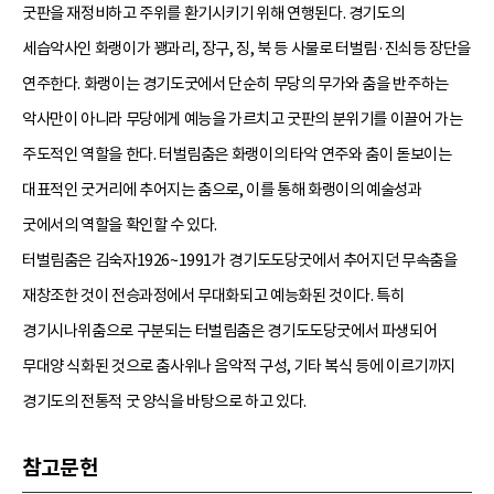
굿판을 재정비하고 주위를 환기시키기 위해 연행된다. 경기도의
세습악사인 화랭이가 꽹과리, 장구, 징, 북 등 사물로 터벌림·진쇠등 장단을
연주한다. 화랭이는 경기도굿에서 단순히 무당의 무가와 춤을 반주하는
악사만이 아니라 무당에게 예능을 가르치고 굿판의 분위기를 이끌어 가는
주도적인 역할을 한다. 터벌림춤은 화랭이의 타악 연주와 춤이 돋보이는
대표적인 굿거리에 추어지는 춤으로, 이를 통해 화랭이의 예술성과
굿에서의 역할을 확인할 수 있다.
터벌림춤은 김숙자1926~1991가 경기도도당굿에서 추어지던 무속춤을
재창조한 것이 전승과정에서 무대화되고 예능화된 것이다. 특히
경기시나위춤으로 구분되는 터벌림춤은 경기도도당굿에서 파생되어
무대양 식화된 것으로 춤사위나 음악적 구성, 기타 복식 등에 이르기까지
경기도의 전통적 굿 양식을 바탕으로 하고 있다.
참고문헌