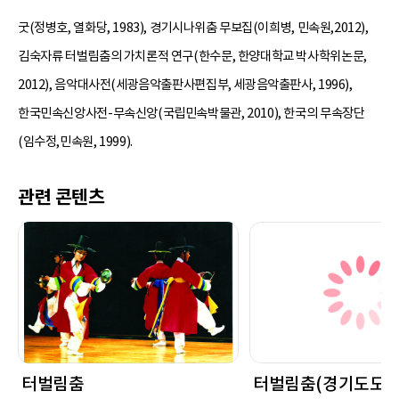
굿(정병호, 열화당, 1983), 경기시나위춤 무보집(이희병, 민속원,2012),
김숙자류 터벌림춤의 가치론적 연구(한수문, 한양대학교 박사학위논문,
2012), 음악대사전(세광음악출판사편집부, 세광음악출판사, 1996),
한국민속신앙사전-무속신앙(국립민속박물관, 2010), 한국의 무속장단
(임수정,민속원, 1999).
관련 콘텐츠
터벌림춤
터벌림춤(경기도도당