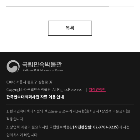
목록
03045 서울시 종로구 삼청로 37
Copyright © 국립민속박물관. All Rights Reserved.
|
저작권정책
한국민속대백과사전 자료 이용 안내
1. 한국민속대백과사전의 텍스트는 공공누리 제2유형(출처명시+상업적 이용금지)을
적용합니다.
(사전편찬팀: 02-3704-3225)
2. 상업적 이용이 필요하시면 국립민속박물관
과 사전
협의하시기 바랍니다.