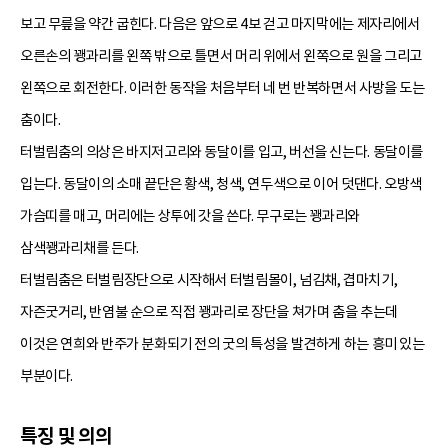
보고 무릎을 약간 굽힌다. 다음은 앞으로 4보 걷고 마지막에는 제자리에서
오른손의 꽹과리를 왼쪽 밖으로 틀면서 머리 위에서 왼쪽으로 원을 그리고
왼쪽으로 회전한다. 이러한 동작을 처음부터 네 번 반복하면서 사방을 도는
춤이다.
터벌림춤의 의상은 바지저고리와 동달이를 입고, 버선을 신는다. 동달이를
입는다. 동달이의 소매 끝단은 황색, 청색, 연두색으로 이어 덧댄다. 오방색
가슴띠를 매고, 머리에는 상투에 갓을 쓴다. 무구로는 꽹과리와
삼색꽹과리채를 든다.
터벌림춤은 터벌림장단으로 시작해서 터벌림몰이, 넘김채, 겹마치기,
자즌굿거리, 반염불 순으로 직접 꽹과리로 장단을 쳐가며 춤을 추는데
이것은 연희와 반주가 분화되기 전의 굿의 특성을 발견하게 하는 흥미 있는
부분이다.
특징 및 의의