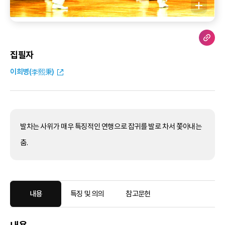
집필자
이희병(李熙秉)
발차는 사위가 매우 특징적인 연행으로 잡귀를 발로 차서 쫓아내는
춤.
내용
특징 및 의의
참고문헌