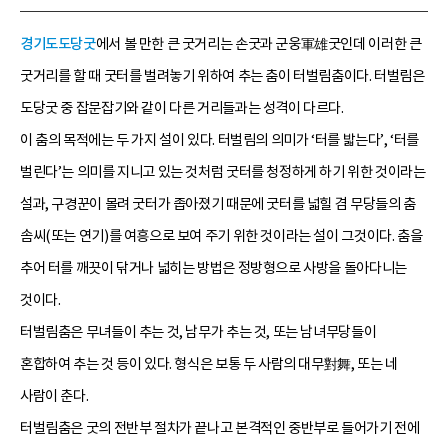
경기도도당굿
에서 볼 만한 큰 굿거리는 손굿과 군웅軍雄굿인데 이러한 큰
굿거리를 할 때 굿터를 벌려놓기 위하여 추는 춤이 터벌림춤이다. 터벌림은
도당굿 중 잡문잡기와 같이 다른 거리들과는 성격이 다르다.
이 춤의 목적에는 두 가지 설이 있다. 터벌림의 의미가 ‘터를 밟는다’, ‘터를
벌린다’는 의미를 지니고 있는 것처럼 굿터를 청정하게 하기 위한 것이라는
설과, 구경꾼이 몰려 굿터가 좁아졌기 때문에 굿터를 넓힐 겸 무당들의 춤
솜씨(또는 연기)를 여흥으로 보여 주기 위한 것이라는 설이 그것이다. 춤을
추어 터를 깨끗이 닦거나 넓히는 방법은 정방형으로 사방을 돌아다니는
것이다.
터벌림춤은 무녀들이 추는 것, 남무가 추는 것, 또는 남녀무당들이
혼합하여 추는 것 등이 있다. 형식은 보통 두 사람의 대무對舞, 또는 네
사람이 춘다.
터벌림춤은 굿의 전반부 절차가 끝나고 본격적인 중반부로 들어가기 전에