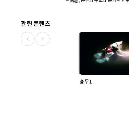
三國志, 승무의 구조와 춤사위 연구(
관련 콘텐츠
승무1