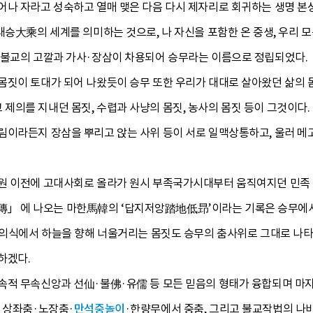
어나 자라고 성숙하고 열매 맺은 다음 다시 제자리로 회귀하는 생명 본
대승大乘의 세계를 의미하는 것으로, 나 자신을 포함한 온 중생, 우리 
 불교의 고깔과 가사·장삼이 차용되어 승무라는 이름으로 정립되었다.
짓이 토대가 되어 나왔듯이 승무 또한 우리가 대대로 살아왔던 삶의 몸
의를 지내던 몸짓, 수렵과 사냥의 몸짓, 농사의 몸짓 등이 그것이다. 
림이라든지 장삼을 뿌리고 앉는 사위 등이 서로 일맥상통하고, 울러 메
원 이전에 고대사회로 올라가 원시 부족국가시대부터 움직여지던 민족 
 에 나오는 마한馬韓의 ‘답지저앙踏地低昻’이라는 기록은 승무에서 
’ 의식에서 하늘을 향해 너울거리는 몸짓도 승무의 춤사위로 그대로 나타
하겠다.
속적 무속신앙과 선仙·불佛·유儒 등 모든 믿음의 형태가 융합되며 마지막
의 상좌춤·노장춤·
만석중놀이
·한량무에서 중춤, 그리고 불교작법의 