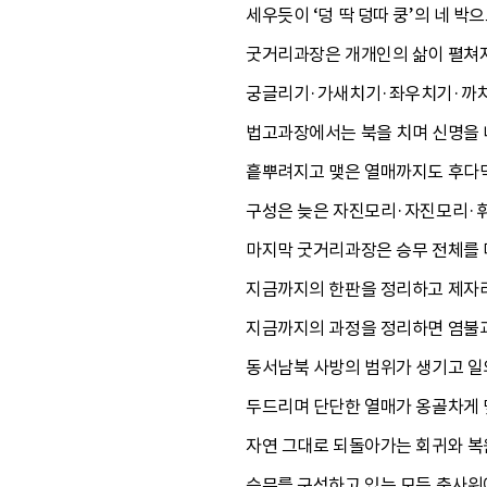
세우듯이 ‘덩 딱 덩따 쿵’의 네 
굿거리과장은 개개인의 삶이 펼쳐지
궁글리기·가새치기·좌우치기·까치
법고과장에서는 북을 치며 신명을 
흩뿌려지고 맺은 열매까지도 후다닥
구성은 늦은 자진모리·자진모리·
마지막 굿거리과장은 승무 전체를 
지금까지의 한판을 정리하고 제자리
지금까지의 과정을 정리하면 염불과
동서남북 사방의 범위가 생기고 일
두드리며 단단한 열매가 옹골차게 
자연 그대로 되돌아가는 회귀와 복
승무를 구성하고 있는 모든 춤사위