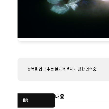
승복을 입고 추는 불교적 색채가 강한 민속춤.
내용
내용