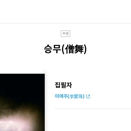
무용
승무(僧舞)
집필자
이애주(李愛珠)