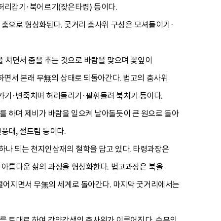
 허리감기·북어르기(잦은타령) 등이다.
 춤으로 형상화된다. 굿거리 춤사위 구성은 모셔들이기·
을 치면서 춤을 추는 것으로 바람을 맞으며 꽃잎이
하면서 본래 무無의 상태로 되돌아간다. 법고의 춤사위
가기·변죽치며 허리돌리기·팔휘돌려 북치기 등이다.
 하며 제비가 바람을 일으켜 날아돌듯이 큰 원으로 돌아
풍대, 절드림 등이다.
하나 되는 천지인삼재의 철학을 담고 있다. 타령과장은
 아름다운 삶의 과정을 형상화한다. 법고과장은 북을
 떨어지면서 무無의 세계로 돌아간다. 마지막 굿거리에서는
위를 토대로 하여 각양각색의 춤사위가 이루어진다. 승무의