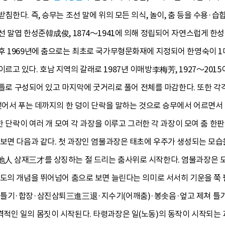
침한다. 즉, 승무는 조선 말에 위의 모든 의식, 놀이, 춤 등을 수용
 말엽 한성준韓成俊, 1874～1941에 의해 정립되어 자연스럽게 한성준
 1969년에 춤으로는 최초로 국가무형문화재에 지정되어 한영숙이 1대
고 있다. 호남 지역의 갈래로 1987년 이매방李梅芳, 1927～2015
의 틀로 구성되어 있고 마지막에 굿거리로 풀어 전체를 마감한다. 또한 각
맺어서 푸는 데까지의 한 덩이 단락을 말하는 것으로 승무에서 어르면서
한 단락이 여러 개 모여 각 과장을 이루고 그러한 각 과장이 모여 춤 한판
보면 다음과 같다. 첫 과장인 염불과장은 태초에 우주가 생성되는 모습을
人 삼재三才를 상징하는 절 드리는 춤사위로 시작한다. 염불과장은 모든
속도의 개념을 뛰어넘어 춤으로 보면 늘린다는 의미로 서서히 기운을 쭉 
틀기·합장·삼진삼퇴三進三退·지수기(어깨춤)·봉솟음·엎고 제쳐 틀기
적인 일의 몸짓이 시작된다. 타령과장은 일(노동)의 동작이 시작되는 