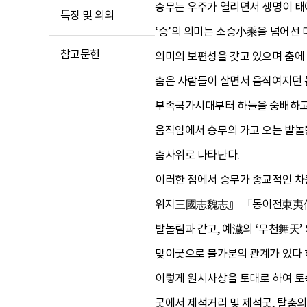
승무는 우주가 열리면서 생명이 태
특징 및 의의
‘승’의 의미는 소승小乘을 넘어선 
참고문헌
의미의 보편성을 갖고 있으며 춤에
춤은 사람들이 살면서 움직여지던 몸
부족국가시대부터 하늘을 숭배하고 제
움직임에서 승무의 가고 오는 발놀
춤사위로 나타난다.
이러한 점에서 승무가 종교적인 차
위지三國志魏志』 「동이전東夷傳」
발놀림과 같고, 예濊의 ‘무천舞天
맞이굿으로 불가분의 관계가 있다 
이렇게 원시사상을 토대로 하여 토
굿에서 제석거리 및 제석굿, 탈춤