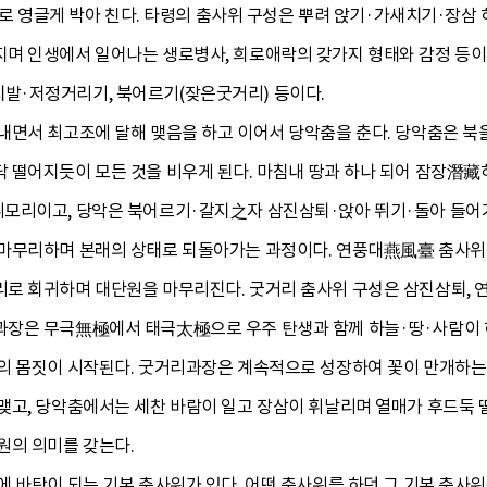
박으로 영글게 박아 친다. 타령의 춤사위 구성은 뿌려 앉기·가새치기·장삼
며 인생에서 일어나는 생로병사, 희로애락의 갖가지 형태와 감정 등이
발·저정거리기, 북어르기(잦은굿거리) 등이다.
내면서 최고조에 달해 맺음을 하고 이어서 당악춤을 춘다. 당악춤은 북
 떨어지듯이 모든 것을 비우게 된다. 마침내 땅과 하나 되어 잠장潛藏
휘모리이고, 당악은 북어르기·갈지之자 삼진삼퇴·앉아 뛰기·돌아 들어
마무리하며 본래의 상태로 되돌아가는 과정이다. 연풍대燕風臺 춤사위를
로 회귀하며 대단원을 마무리진다. 굿거리 춤사위 구성은 삼진삼퇴, 연
장은 무극無極에서 태극太極으로 우주 탄생과 함께 하늘·땅·사람이 
의 몸짓이 시작된다. 굿거리과장은 계속적으로 성장하여 꽃이 만개하는
맺고, 당악춤에서는 세찬 바람이 일고 장삼이 휘날리며 열매가 후드둑
원의 의미를 갖는다.
에 바탕이 되는 기본 춤사위가 있다. 어떤 춤사위를 하던 그 기본 춤사