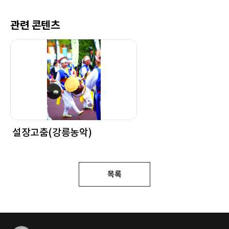
관련 콘텐츠
설장고춤(강릉농악)
목록