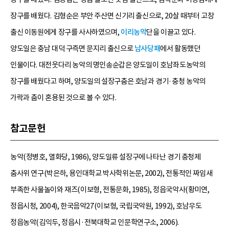
장구를 배웠다. 김형순은 부안 주산면 신기리 출신으로, 20살 때부터 고창
출신 이동원에게 장구를 사사하였으며,
이리농악
단을 이끌고 있다.
양도일은 충남 대덕 구즉면 문지리 출신으로
남사당패
에서 활동했던
인물이다. 대전웃다리 농악의 명인송순갑은 양도일이 호남좌도농악의
장구를 배웠다고 하며, 양도일의 설장구춤은 호남과 경기·충청 농악의
가락과 춤이 혼용된 것으로 볼 수 있다.
참고문헌
농악(정병호, 열화당, 1986), 양도일류 설장구에 나타난 경기 충청제
춤사위 연구(박은하, 용인대학교 박사학위논문, 2002), 전통적인 짜임새
부족한 사물놀이와 재즈(이보형, 전통문화, 1985), 정읍국악사(황미연,
정읍시청, 2004), 한국음악27(이보형, 국립국악원, 1992), 호남우도
정읍농악(김익두, 정읍시·전북대학교 인문학연구소, 2006).