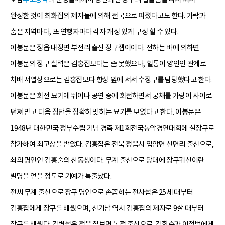
완성한 것이 최화집의 제자들에 의해 전국으로 퍼졌다고도 한다. 가락과
춤은 지역마다, 또 연행자마다 각자 개성 있게 구성 할 수 있다.
이봉문은 정읍 내장면 부전리 출신 장구잽이이다. 전하는 바에 의하면
이봉문의 장구 실력은 김홍집보다는 좀 못했으나, 혈통이 양인인 관계로
치배 서열상으로는 김홍집보다 항상 앞에 서서 수장구를 담당했다고 한다.
이봉문은 회전 묘기에 뛰어나 공연 중에 회전하면서 궁채를 가랑이 사이로
던져 받고 다음 장단을 정확히 맞히는 묘기를 보였다고 한다. 이봉문은
1948년 대한민국 정부수립 기념 경축 제1회전국농악경연대회에 설장구로
참가하여 최고상을 받았다. 김홍집은 전북 정읍시 입암면 신면리 출신으로,
쇠의 명인인 김홍술의 친동생이다. 무계 출신으로 당대에 장구귀신이란
별명을 얻을 정도로 기예가 특출났다.
전씨 무계 출신으로 장구 명인으로 손꼽히는 전사섭은 25세 때부터
김홍집에게 장구를 배웠으며, 신기남 역시 김홍집의 제자로 9살 때부터
장구를 배웠다. 김병섭은 정읍 칠보면 놋점 출신으로, 김학순과 이정범에게