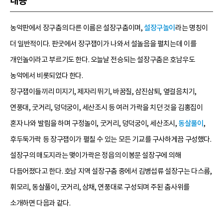
내용
농악판에서 장구춤의 다른 이름은 설장구춤이며,
설장구놀이
라는 명칭이
더 일반적이다. 판굿에서 장구잽이가 나와서 설놀음을 펼치는데 이를
개인놀이라고 부르기도 한다. 오늘날 전승되는 설장구춤은 호남우도
농악에서 비롯되었다 한다.
장구잽이들끼리 미지기, 제자리 뛰기, 바꿈질, 삼진삼퇴, 옆걸음치기,
연풍대, 굿거리, 덩덕궁이, 세산조시 등 여러 가락을 치던 것을 김홍집이
혼자 나와 발림을 하며 구정놀이, 굿거리, 덩덕궁이, 세산조시,
동살풀이
,
후두둑가락 등 장구잽이가 펼칠 수 있는 모든 기교를 구사하게끔 구성했다.
설장구의 매도지라는 맺이가락은 정읍의 이봉문 설장구에 의해
다듬어졌다고 한다. 호남 지역 설장구춤 중에서 김병섭류 설장구는 다스름,
휘모리, 동살풀이, 굿거리, 삼채, 연풍대로 구성되며 주된 춤사위를
소개하면 다음과 같다.