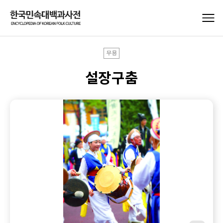
무용
설장구춤