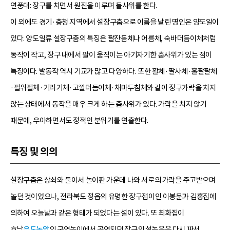
연풍대: 장구를 치면서 원진을 이루며 돌사위를 한다.
이 외에도 경기·충청 지역에서 설장구춤으로 이름을 날린 명인은 양도일이
있다. 양도일류 설장구춤의 특징은 팔잔돔체나 어름체, 숙바더듬이체처럼
동작이 작고, 장구 내에서 팔이 움직이는 아기자기한 춤사위가 있는 점이
특징이다. 발동작 역시 기교가 많고 다양하다. 또한 활체·팔사체·홀팔팔체
·팔위팔체·기러기체·고깔더듬이체·채마두침체와 같이 장구가락을 치지
않는 상태에서 동작을 매우 크게 하는 춤사위가 있다. 가락을 치지 않기
때문에, 우아하면서도 정적인 분위기를 연출한다.
특징 및 의의
설장구춤은 상쇠와 둘이서 놀이판 가운데 나와 서로의 가락을 주고받으며
놀던 것이었으나, 전라북도 정읍의 유명한 장구잽이인 이봉문과 김홍집에
의하여 오늘날과 같은 형태가 되었다는 설이 있다. 또 최화집이
호남
우도농악
의 군영놀이에서 공연되던 장구의 설놀음을 다시 짜서