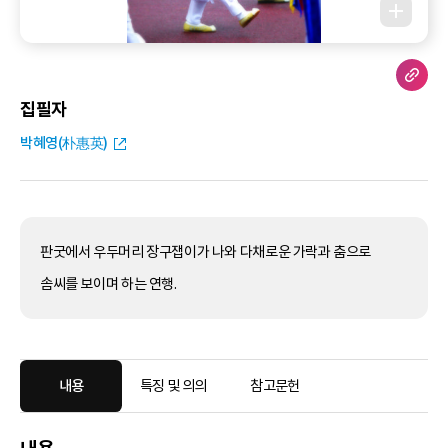
집필자
박혜영(朴惠英)
판굿에서 우두머리 장구잽이가 나와 다채로운 가락과 춤으로
솜씨를 보이며 하는 연행.
내용
특징 및 의의
참고문헌