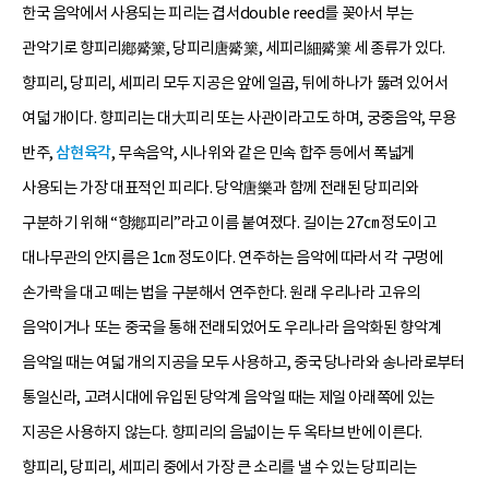
한국 음악에서 사용되는 피리는 겹서double reed를 꽂아서 부는
관악기로 향피리鄕觱篥, 당피리唐觱篥, 세피리細觱篥 세 종류가 있다.
향피리, 당피리, 세피리 모두 지공은 앞에 일곱, 뒤에 하나가 뚫려 있어서
여덟 개이다. 향피리는 대大피리 또는 사관이라고도 하며, 궁중음악, 무용
반주,
삼현육각
, 무속음악, 시나위와 같은 민속 합주 등에서 폭넓게
사용되는 가장 대표적인 피리다. 당악唐樂과 함께 전래된 당피리와
구분하기 위해 “향鄕피리”라고 이름 붙여졌다. 길이는 27㎝ 정도이고
대나무관의 안지름은 1㎝ 정도이다. 연주하는 음악에 따라서 각 구멍에
손가락을 대고 떼는 법을 구분해서 연주한다. 원래 우리나라 고유의
음악이거나 또는 중국을 통해 전래되었어도 우리나라 음악화된 향악계
음악일 때는 여덟 개의 지공을 모두 사용하고, 중국 당나라와 송나라로부터
통일신라, 고려시대에 유입된 당악계 음악일 때는 제일 아래쪽에 있는
지공은 사용하지 않는다. 향피리의 음넓이는 두 옥타브 반에 이른다.
향피리, 당피리, 세피리 중에서 가장 큰 소리를 낼 수 있는 당피리는