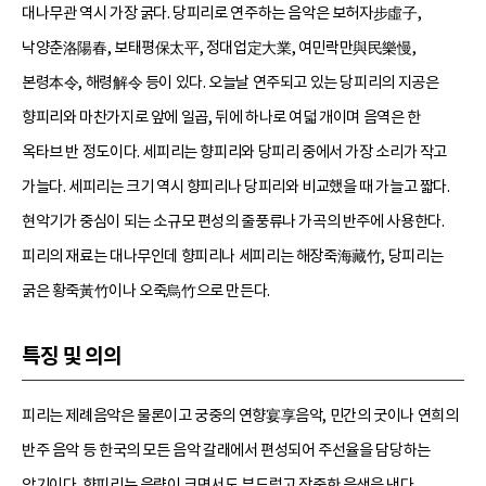
대나무관 역시 가장 굵다. 당피리로 연주하는 음악은 보허자步虛子,
낙양춘洛陽春, 보태평保太平, 정대업定大業, 여민락만與民樂慢,
본령本令, 해령解令 등이 있다. 오늘날 연주되고 있는 당피리의 지공은
향피리와 마찬가지로 앞에 일곱, 뒤에 하나로 여덟 개이며 음역은 한
옥타브 반 정도이다. 세피리는 향피리와 당피리 중에서 가장 소리가 작고
가늘다. 세피리는 크기 역시 향피리나 당피리와 비교했을 때 가늘고 짧다.
현악기가 중심이 되는 소규모 편성의 줄풍류나 가곡의 반주에 사용한다.
피리의 재료는 대나무인데 향피리나 세피리는 해장죽海藏竹, 당피리는
굵은 황죽黃竹이나 오죽烏竹으로 만든다.
특징 및 의의
피리는 제례음악은 물론이고 궁중의 연향宴享음악, 민간의 굿이나 연희의
반주 음악 등 한국의 모든 음악 갈래에서 편성되어 주선율을 담당하는
악기이다. 향피리는 음량이 크면서도 부드럽고 장중한 음색을 낸다.