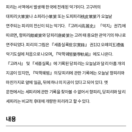
피리는 서역에서 발생해 한국에 전래된 악기이다. 고구려의
대피리大篳篥나 소피리小篳篥 또는 도피피리桃皮篳篥가 오늘날
연주되는 피리의 전신이 되는 악기다. 『고려사高麗史』 「악지」권71에
따르면, 향피리鄕觱篥와 당피리唐觱篥는 고려 때 중요한 관악기의 하나로
연주되었다. 피리의 그림은 『세종실록世宗實錄』 권132 오례의五禮儀
악기도설에 처음으로 나오며, 『악학궤범樂學軌範』에도 나온다.
『고려사』 및 『세종실록』에 기록된 당피리는 오늘날과 달리 아홉 개의
지공이 있지만, 『악학궤범』의 당피리에 관한 기록에는 오늘날 향피리와
마찬가지로 앞에 일곱, 뒤에 하나의 지공이 있다고 되어 있다. 옛
문헌에서는 세피리에 관한 기록을 찾아볼 수 없어서 향피리, 당피리와 달리
세피리는 비교적 후대에 개량한 피리라고 할 수 있다.
내용