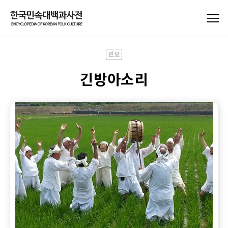
민요
긴방아소리