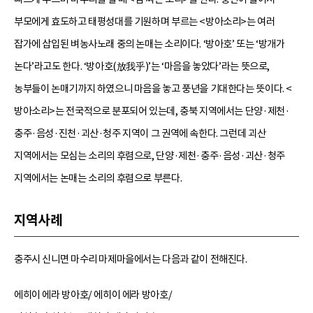
부모에게 효도하고 태평성대를 기원하며 부르는 <방아소리>는 여러
잡가에 삽입된 벼농사노래 중의 논매는 소리이다. ‘방아호’ 또는 ‘방개가
논다’라고도 한다. ‘방아호(放我乎)’는 ‘마음을 놓았다’라는 뜻으로,
농부들이 논매기까지 하였으니 마음을 놓고 풍년을 기대한다는 뜻이다. <
방아소리>는 전국적으로 분포되어 있는데, 충북 지역에서는 단양·제천·
충주·음성·진천·괴산·청주 지역이 그 권역에 속한다. 그런데 괴산
지역에서는 모심는 소리의 후렴으로, 단양·제천·충주·음성·괴산·청주
지역에서는 논매는 소리의 후렴으로 부른다.
지역사례
충주시 신니면 마수리 마제마을에서는 다음과 같이 전해진다.
에히이 에라 방아호/ 에히이 에라 방아호/