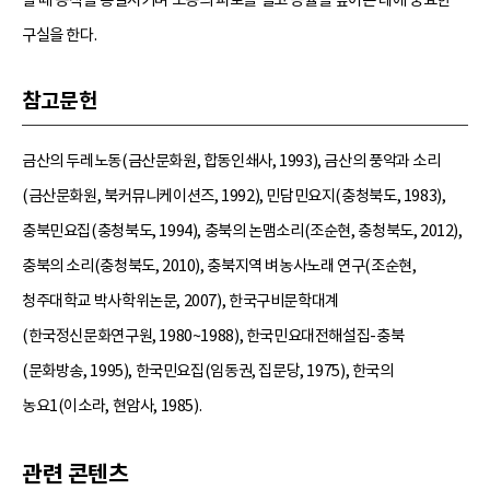
구실을 한다.
참고문헌
금산의 두레노동(금산문화원, 합동인쇄사, 1993), 금산의 풍악과 소리
(금산문화원, 북커뮤니케이션즈, 1992), 민담민요지(충청북도, 1983),
충북민요집(충청북도, 1994), 충북의 논맴소리(조순현, 충청북도, 2012),
충북의 소리(충청북도, 2010), 충북지역 벼농사노래 연구(조순현,
청주대학교 박사학위논문, 2007), 한국구비문학대계
(한국정신문화연구원, 1980~1988), 한국민요대전해설집-충북
(문화방송, 1995), 한국민요집(임동권, 집문당, 1975), 한국의
농요1(이소라, 현암사, 1985).
관련 콘텐츠