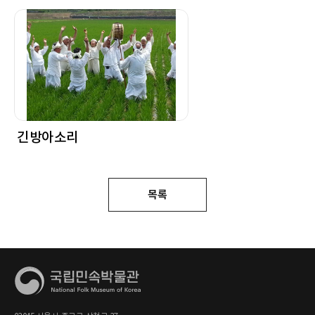
긴방아소리
목록