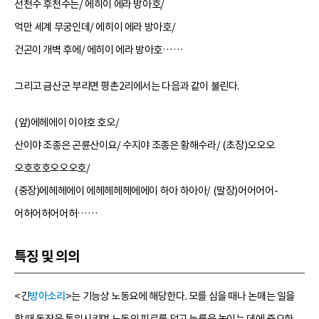
선천수 후천수는/ 에히이 에라 방아호/
억만 세계 무궁인데/ 에히이 에라 방아호/
건곤이 개벽 후에/ 에히이 에라 방아호……
그리고 금산군 부리면 평촌2리에서는 다음과 같이 불린다.
(앞)에헤에이 이야호 호오/
산이야 조종은 곤륜산이요/ 수지야 조종은 황해수라/ (초장)오오오
오호호호오오오호/
(중장)에헤헤에이 에헤헤헤헤에에이 하아 하아아/ (말장)어어어어-
어허어허어어허……
특징 및 의의
<긴
방아소리
>는 기능상 노동요에 해당한다. 모를 심을 때나 논매는 일을
할 때 동작을 통일시키며 노동의 피로를 덜고 능률을 높이는 데에 중요한