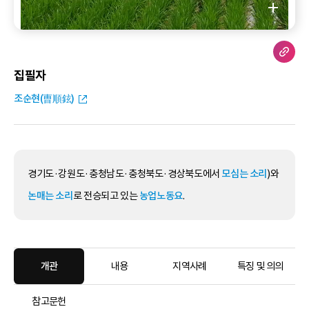
집필자
조순현(曺順鉉)
경기도·강원도·충청남도·충청북도·경상북도에서
모심는 소리
)와
논매는 소리
로 전승되고 있는
농업노동요
.
개관
내용
지역사례
특징 및 의의
참고문헌