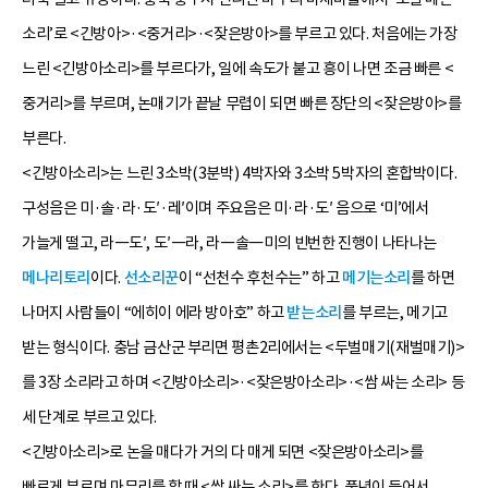
소리’로 <긴방아>·<중거리>·<잦은방아>를 부르고 있다. 처음에는 가장
느린 <긴방아소리>를 부르다가, 일에 속도가 붙고 흥이 나면 조금 빠른 <
중거리>를 부르며, 논매기가 끝날 무렵이 되면 빠른 장단의 <잦은방아>를
부른다.
<긴방아소리>는 느린 3소박(3분박) 4박자와 3소박 5박자의 혼합박이다.
구성음은 미·솔·라·도′·레′이며 주요음은 미·라·도′ 음으로 ‘미’에서
가늘게 떨고, 라―도′, 도′―라, 라―솔―미의 빈번한 진행이 나타나는
메나리토리
이다.
선소리꾼
이 “선천수 후천수는” 하고
메기는소리
를 하면
나머지 사람들이 “에히이 에라 방아호” 하고
받는소리
를 부르는, 메기고
받는 형식이다. 충남 금산군 부리면 평촌2리에서는 <두벌매기(재벌매기)>
를 3장 소리라고 하며 <긴방아소리>·<잦은방아소리>·<쌈 싸는 소리> 등
세 단계로 부르고 있다.
<긴방아소리>로 논을 매다가 거의 다 매게 되면 <잦은방아소리>를
빠르게 부르며 마무리를 할 때 <쌈 싸는 소리>를 한다. 풍년이 들어서