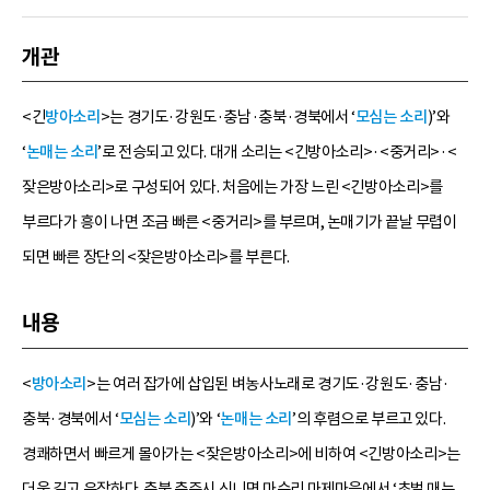
개관
<긴
방아소리
>는 경기도·강원도·충남·충북·경북에서 ‘
모심는 소리
)’와
‘
논매는 소리
’로 전승되고 있다. 대개 소리는 <긴방아소리>·<중거리>·<
잦은방아소리>로 구성되어 있다. 처음에는 가장 느린 <긴방아소리>를
부르다가 흥이 나면 조금 빠른 <중거리>를 부르며, 논매기가 끝날 무렵이
되면 빠른 장단의 <잦은방아소리>를 부른다.
내용
<
방아소리
>는 여러 잡가에 삽입된 벼농사노래로 경기도·강원도·충남·
충북·경북에서 ‘
모심는 소리
)’와 ‘
논매는 소리
’의 후렴으로 부르고 있다.
경쾌하면서 빠르게 몰아가는 <잦은방아소리>에 비하여 <긴방아소리>는
더욱 길고 유장하다. 충북 충주시 신니면 마수리 마제마을에서 ‘초벌 매는