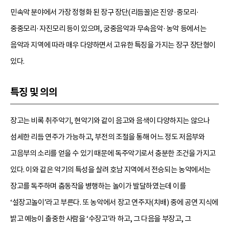
민속악 분야에서 가장 정형화 된 장구 장단(리듬꼴)은 진양·중모리·
중중모리·자진모리 등이 있으며, 궁중음악과 무속음악·농악 등에서는
음악과 지역에 따라 매우 다양하면서 고유한 특징을 가지는 장구 장단형이
있다.
특징 및 의의
장고는 비록 취주악기, 현악기와 같이 음고와 음색이 다양하지는 않으나
섬세한 리듬 연주가 가능하고, 부전의 조절을 통해 어느 정도 저음부와
고음부의 소리를 얻을 수 있기 때문에 독주악기로서 충분한 조건을 가지고
있다. 이와 같은 악기의 특성을 살려 호남 지역에서 전승되는 농악에서는
장고를 독주하며 춤동작을 병행하는 놀이가 발달하였는데 이를
‘설장고놀이’라고 부른다. 또 농악에서 장고 연주자(치배) 중에 공연 지식에
밝고 예능이 출중한 사람을 ‘수장고’라 하고, 그 다음을 부장고, 그