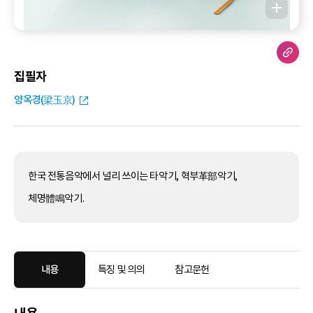
집필자
양옥경(梁玉京)
한국 전통음악에서 널리 쓰이는 타악기, 혁부革部악기,
체명體鳴악기.
내용
특징 및 의의
참고문헌