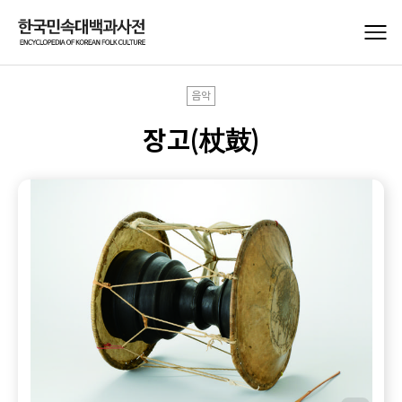
음악
장고(杖鼓)