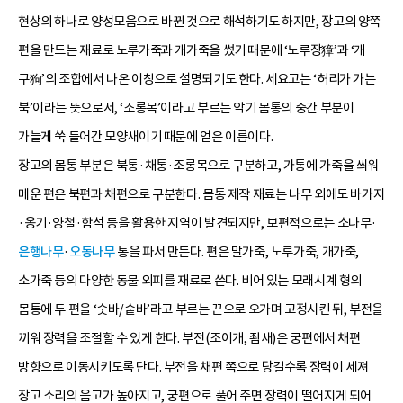
현상의 하나로 양성모음으로 바뀐 것으로 해석하기도 하지만, 장고의 양쪽
편을 만드는 재료로 노루가죽과 개가죽을 썼기 때문에 ‘노루장獐’과 ‘개
구狗’의 조합에서 나온 이칭으로 설명되기도 한다. 세요고는 ‘허리가 가는
북’이라는 뜻으로서, ‘조롱목’이라고 부르는 악기 몸통의 중간 부분이
가늘게 쑥 들어간 모양새이기 때문에 얻은 이름이다.
장고의 몸통 부분은 북통·채통·조롱목으로 구분하고, 가통에 가죽을 씌워
메운 편은 북편과 채편으로 구분한다. 몸통 제작 재료는 나무 외에도 바가지
·옹기·양철·함석 등을 활용한 지역이 발견되지만, 보편적으로는 소나무·
은행나무
·
오동나무
통을 파서 만든다. 편은 말가죽, 노루가죽, 개가죽,
소가죽 등의 다양한 동물 외피를 재료로 쓴다. 비어 있는 모래시계 형의
몸통에 두 편을 ‘숫바/숱바’라고 부르는 끈으로 오가며 고정시킨 뒤, 부전을
끼워 장력을 조절할 수 있게 한다. 부전(조이개, 죔새)은 궁편에서 채편
방향으로 이동시키도록 단다. 부전을 채편 쪽으로 당길수록 장력이 세져
장고 소리의 음고가 높아지고, 궁편으로 풀어 주면 장력이 떨어지게 되어