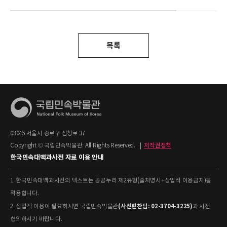
목록
03045 서울시 종로구 삼청로 37
Copyright © 국립민속박물관. All Rights Reserved.
|
저작권정책
한국민속대백과사전 자료 이용 안내
1. 한국민속대백과사전의 텍스트는 공공누리 제2유형(출처명시+상업적 이용금지)을
적용합니다.
(사전편찬팀: 02-3704-3225)
2. 상업적 이용이 필요하시면 국립민속박물관
과 사전
협의하시기 바랍니다.