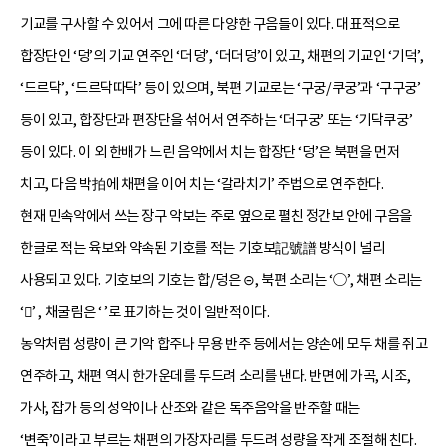
기교를 구사할 수 있어서 그에 따른 다양한 구음들이 있다. 대표적으로
합장단인 ‘덩’의 기교 연주인 ‘더덩’, ‘더더덩’이 있고, 채편의 기교인 ‘기덕’,
‘드르닥’, ‘드르닥따닥’ 등이 있으며, 북편 기교로는 ‘구궁/쿠궁’과 ‘구구궁’
등이 있고, 합장단과 편장단을 섞어서 연주하는 ‘더구궁’ 또는 ‘기닥쿠궁’
등이 있다. 이 외 한배가 느린 음악에서 치는 합장단 ‘덩’은 북편을 먼저
치고, 다음 박拍에 채편을 이어 치는 ‘갈라치기’ 주법으로 연주한다.
현재 민속악에서 쓰는 장구 악보는 주로 옆으로 펼친 정간보 안에 구음을
한글로 적는 육보와 약속된 기호를 적는 기호보記號譜 방식이 널리
사용되고 있다. 기호보의 기호는 합/덩은 ⊝, 북편 소리는 ‘○’, 채편 소리는
‘󰠾’ , 채굴림은 ‘ ’로 표기하는 것이 일반적이다.
농악처럼 성량이 큰 기악 합주나 무용 반주 등에서는 양손에 모두 채를 쥐고
연주하고, 채편 역시 한가운데를 두드려 소리를 낸다. 반면에 가곡, 시조,
가사, 잡가 등의 성악이나 산조와 같은 독주음악을 반주할 때는
‘변죽’이라고 부르는 채편의 가장자리를 두드려 성량을 작게 조절해 친다.