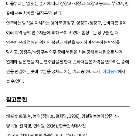
다음부터는 열 짓는 순서에 따라 삼장고·사장고·오장고 등으로 부르며, 맨
끝에 서는 치배를 ‘끝장구’라 한다.
연주하는 방식을 지시하는 용어로 홑장구, 양장구/쌍장구, 숫바다듬 등이
여러 지역 농악 연주자들에 의해 쓰이고 있다. 홑장구는 장구를 칠 때
양손이 본래 정해진 위치인 북편과 채편을 유지하며 연주하는 방식을
말하고, 양장구/쌍장구는 연주 중에 북편을 치는 궁채를 채편으로 넘겨
열채와 같은 편을 치는 연주법을 말한다. 숫바다듬은 가락을 연주하는 중에
편을 연결하는 숫바 부분을 궁채로 치는 기교 중 하나로서,
이리농악
에서
볼 수 있다.
참고문헌
增補文獻備考, 농악(정병호, 열화당, 1986), 임실필봉농악(양진성·
양옥경·전지영, 민속원, 2016), 한국민속대사전
(한국민속대사전편찬위원회, 민족문화사, 1991),