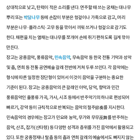
상대적으로 낮고, 탄력이 적은 소리를 낸다. 연주할 때 쓰는 궁채는 대나무
뿌리 또는
박달나무
등에 손잡이 부분은 헝겊이나 가죽으로 감고, 머리
부분은 나무·플라스틱·고무 등을 깎아서 끼워 쓰거나 헝겊으로 감기도
한다. 채편을 치는 열채는 대나무를 쪼개어 손에 쥐기 편하도록 길게 깎아
만든다.
장고는 궁중음악, 풍류음악,
민속음악
, 무속음악 등 한국 전통 기악과 성악
및 춤, 연희 등 전통 공연예술 갈래 전반에 거쳐 두루 쓰인다. 각 음악에는
형식에 따른 일정한 장단형이 있어서 이것이 음악을 구분하는 중요한
기준이 된다. 장고는 궁중음악의 큰 갈래인 아악, 당악, 향악과 민간
풍류음악인 줄풍류 가곡, 가사, 시조 등에서 반주악기의 하나로 편성되어
빠르기, 강약 등이 규칙적으로 반복되는 음악의 절주節奏를 지시한다.
민속음악의 경우에는 장고가 민요와 농악, 무가와 무무巫舞를 반주하는
음악, 산조, 잡가(산타령) 등 다양한 성격과 층위를 가진 음악에서 활용되고
있다. 또한 궁중정재나 탈춤 등의 춤과 연희 갈래의 예술에서도 빠지지 않는