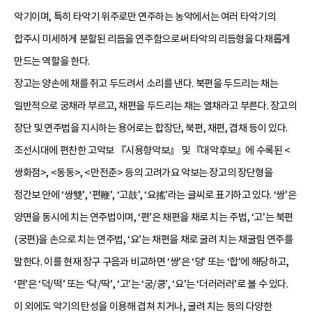
악기이며, 특히 타악기 위주로만 연주하는 농악에서는 여러 타악기의
합주시 미세하게 분할된 리듬을 연주함으로써 타악의 리듬형을 다채롭게
만드는 역할을 한다.
장고는 양손에 채를 쥐고 두드려서 소리를 낸다. 북편을 두드리는 채는
일반적으로 궁채라 부르고, 채편을 두드리는 채는 열채라고 부른다. 장고의
장단 및 연주법을 지시하는 용어로는 합장단, 북편, 채편, 겹채 등이 있다.
조선시대에 편찬한 고악보 『시용향악보』 및 『대악후보』에 수록된 <
쌍화점>, <동동>, <만전춘> 등의 고려가요 악보는 장고의 장단형을
정간보 안에 ‘쌍雙’, ‘편鞭’, ‘고鼓’, ‘요搖’라는 글씨로 표기하고 있다. ‘쌍’은
양면을 동시에 치는 연주법이며, ‘편’은 채편을 채로 치는 주법, ‘고’는 북편
(궁편)을 손으로 치는 연주법, ‘요’는 채편을 채로 굴려 치는 채굴림 연주를
말한다. 이를 현재 장구 구음과 비교하면 ‘쌍’은 ‘덩’ 또는 ‘합’에 해당하고,
‘편’은 ‘덕/떡’ 또는 ‘닥/딱’, ‘고’는 ‘궁/쿵’, ‘요’는 ‘더러러러’로 볼 수 있다.
이 외에도 악기의 탄성을 이용해 겹쳐 치거나, 굴려 치는 등의 다양한