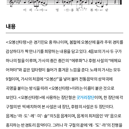
내용
<오봉산타령>은 경기민요 중 하나이며, 봄철에 오봉산에 올라 주위 경치를
감상하다가 짝 만나기를 희망하는 내용을 담고 있다. 4음보의 가사 두 구가
하나의 절을 이루며, 가사의 중간 중간의 “에루화”나 후렴 사설의 “에헤요
어허야”와 같은 입타령이 들어가 흥겨운 느낌을 준다. 노래의 가사는 모두
9절이며, 가사의 처음에 “오봉산”을 넣어 불러 전통음악의 성악곡에
곡명을 붙이는 방식을 따라 <오봉산타령>이라는 이름이 붙은 것으로
보인다. <오봉산타령>에 사용하는 장단형은
굿거리장단
이며, 한 장단에 각
구절의 반 씩 배치하여 본 사설은 네 장단, 후렴의 사설은 두 장단이다.
음계는 ‘라·도'·레'·미'·솔'’의 5음 음계이며, 음계의 최저음인 ‘라’ 음으로
종지하는 반경토리 음악이다. 그러나 각 구절의 끝에 ‘레·'도'·라’의 진행을