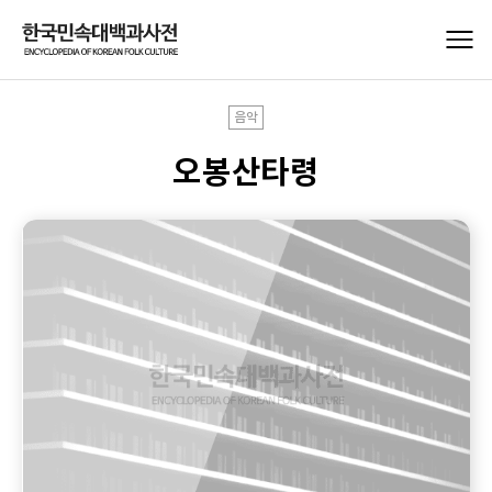
음악
오봉산타령