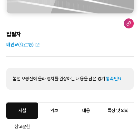
집필자
배인교(裵仁敎)
봄철 오봉산에 올라 경치를 완상하는 내용을 담은 경기
통속민요
.
사설
악보
내용
특징 및 의의
참고문헌