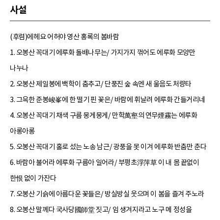
사설
(후렴)에헤요 어허야 영산 홍록의 봄바람
1. 오봉산 꼭대기 에루화 돌배나무는/ 가지가지 꺾어도 에루화 모양만
나누나
2. 오봉산 제일봉에 백학이 춤추고/ 단풍진 숲 속엔 새 울음도 처량타
3. 그윽한 준봉峻峯에 한 떨기 핀 꽃은/ 바람에 휘날려 에루화 간들거리네
4. 오봉산 꼭대기 채색 구름 뭉게뭉게/ 만학萬壑의 연무煙霧는 에루화
아롱아롱
5. 오봉산 꼭대기 홀로 섰는 노송 남근/ 광풍을 못 이겨 에루화 반춤만 춘다
6. 바람아 불어라 에루화 구름아 일어라/ 부평초浮萍草 이 내 몸 끝없이
한恨 없이 가잔다
7. 오봉산 기슭에 아름다운 꽃들은/ 방실방실 웃으며 이 봄을 즐겨 주노라
8. 오봉산 말께다 국사당國師堂 짓고/ 임 생겨지라고 노구 메 정성을