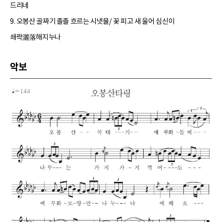
드리네
9. 오봉산 골짜기 졸졸 흐르는 시냇물/ 꽃 피고 새 울어 심신이
쇄락灑落해지누나
악보