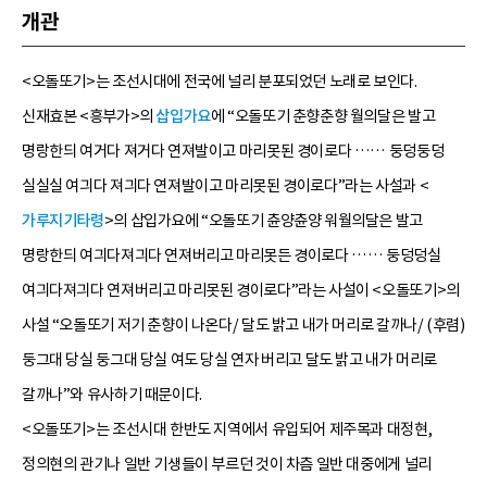
개관
<오돌또기>는 조선시대에 전국에 널리 분포되었던 노래로 보인다.
신재효본 <흥부가>의
삽입가요
에 “오돌또기 춘향춘향 월의달은 발고
명랑한듸 여거다 져거다 연져발이고 마리못된 경이로다 …… 둥덩둥덩
실실실 여긔다 져긔다 연져발이고 마리못된 경이로다”라는 사설과 <
가루지기타령
>의 삽입가요에 “오돌또기 츈양츈양 워월의달은 발고
명랑한듸 여긔다져긔다 연져버리고 마리못든 경이로다 …… 둥덩덩실
여긔다져긔다 연져버리고 마리못된 경이로다”라는 사설이 <오돌또기>의
사설 “오돌또기 저기 춘향이 나온다/ 달도 밝고 내가 머리로 갈까나/ (후렴)
둥그대 당실 둥그대 당실 여도 당실 연자 버리고 달도 밝고 내가 머리로
갈까나”와 유사하기 때문이다.
<오돌또기>는 조선시대 한반도 지역에서 유입되어 제주목과 대정현,
정의현의 관기나 일반 기생들이 부르던 것이 차츰 일반 대중에게 널리