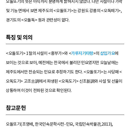
오돌또기의 뜻은 아직까지 분명하게 밝혀지지 않았다. 다만 사설이나 가락
및 기능 면에서 보면 제주도의 <오돌또기>는 강원도 강릉의 <오독떼기>,
경기도의 <오돌독> 등과 관련성이 없다.
특징 및 의의
<오돌또기> 1절의 사설이 <흥부가>와 <
가루지기타령
>의
삽입가요
에
보이는 것으로 보아, 예전에는 전국에서 불리던 민요였지만 오늘날에는
제주도에서만 전승되는 민요로 추정하기도 한다. <오돌또기>는 사당패 <
오독도기> 고조古調에서 파생된 <오독도기> 신조新調와 사설 및 선율이
상통하여 이것이 전파된 것으로 확인된다.
참고문헌
오돌또기(조영배, 한국민속문학사전-민요, 국립민속박물관,2013),