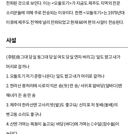
전파된 것으로 보인다. 이는 <오돌또기>가 지금도 제주도 지역의 전문
소리꾼들에 의해 주로 전승되는 이유이다. 한편 <오돌또기>는 1970년대
이후에 제주도 전역에 널리 전파되었고 현재 60여 편의 사설이 전승된다.
사설
(후렴)둥그대 당실 둥그대 당실 여도 당실 연자 버리고/ 달도 밝고 내가
머리로 갈까나
1. 오돌또기 저기 춘향 나온다/ 달도 밝고 내가 머리로 갈까나
2. 한라산 중허리에 시로미 익은 숭(듯) 만 숭/ 서귀포 앞바당(앞바다)엔
해녀가 든 숭 만 숭
3. 제주야 한라산엔 고사리 밧(밭)도 좋구요/ 산지포 저 돗배(돛배)의
뱃고동 소리도 좋구나
4. 산엔 가며는 목동이 놀고요/ 바당(바다)에 가며는 수덜(잠수들)이
논단다