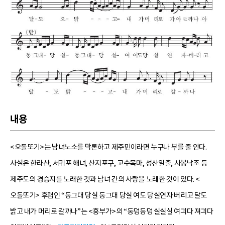
내용
<오돌또기>는 남녀노소를 막론하고 제주민이라면 누구나 부를 줄 안다.
사설은 한라산, 서귀포 해녀, 산지포구, 고수목마, 성산일출, 사봉낙조 등
제주도의 경승지를 노래한 것과 남녀 간의 사랑을 노래한 것이 있다. <
오돌또기> 후렴인 “둥그대 당실 둥그대 당실 여도 당실연자 버리고 달도
밝고 내가 머리로 갈까나”는 <흥부가>의 “둥덩둥덩 실실실 여긔다 져긔다