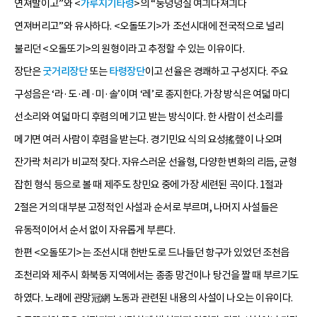
연져발이고”와 <
가루지기타령
>의 “둥덩덩실 여긔다져긔다
연져버리고”와 유사하다. <오돌또기>가 조선시대에 전국적으로 널리
불리던 <오돌또기>의 원형이라고 추정할 수 있는 이유이다.
장단은
굿거리장단
또는
타령장단
이고 선율은 경쾌하고 구성지다. 주요
구성음은 ‘라·도·레·미·솔’이며 ‘레’로 종지한다. 가창 방식은 여덟 마디
선소리와 여덟 마디 후렴의 메기고 받는 방식이다. 한 사람이 선소리를
메기면 여러 사람이 후렴을 받는다. 경기민요 식의 요성搖聲이 나오며
잔가락 처리가 비교적 잦다. 자유스러운 선율형, 다양한 변화의 리듬, 균형
잡힌 형식 등으로 볼 때 제주도 창민요 중에 가장 세련된 곡이다. 1절과
2절은 거의 대부분 고정적인 사설과 순서로 부르며, 나머지 사설들은
유동적이어서 순서 없이 자유롭게 부른다.
한편 <오돌또기>는 조선시대 한반도로 드나들던 항구가 있었던 조천읍
조천리와 제주시 화북동 지역에서는 종종 망건이나 탕건을 짤 때 부르기도
하였다. 노래에 관망冠網 노동과 관련된 내용의 사설이 나오는 이유이다.