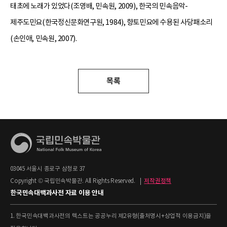
태초에 노래가 있었다(조영배, 민속원, 2009), 한국의 민속음악-
제주도민요(한국정신문화연구원, 1984), 향토민요에 수용된 사당패소리
(손인애, 민속원, 2007).
목록
03045 서울시 종로구 삼청로 37
Copyright © 국립민속박물관. All Rights Reserved.
|
저작권정책
한국민속대백과사전 자료 이용 안내
1. 한국민속대백과사전의 텍스트는 공공누리 제2유형(출처명시+상업적 이용금지)을