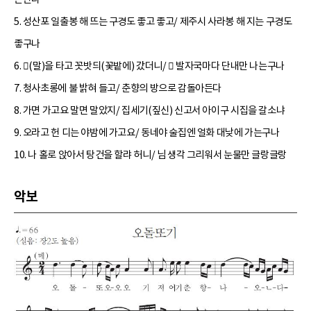
5. 성산포 일출봉 해 뜨는 구경도 좋고 좋고/ 제주시 사라봉 해 지는 구경도
좋구나
6. (말)을 타고 꼿밧듸(꽃밭에) 갔더니/  발자국마다 단내만 나는구나
7. 청사초롱에 불 밝혀 들고/ 춘향의 방으로 감돌아든다
8. 가면 가고요 말면 말았지/ 집세기(짚신) 신고서 아이구 시집을 갈소냐
9. 오라고 헌 디는 야밤에 가고요/ 동네야 술집엔 얼화 대낮에 가는구나
10. 나 홀로 앉아서 탕건을 할랴 허니/ 님 생각 그리워서 눈물만 글랑글랑
악보