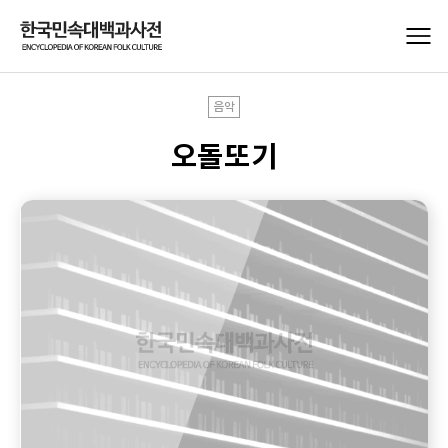
음악
오돌또기