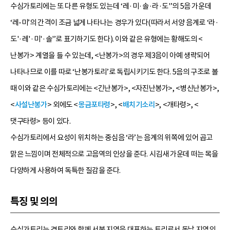
수심가토리에는 또 다른 유형도 있는데 ‘레·미·솔·라·도'’의 5음 가운데
‘레-미’의 간격이 조금 넓게 나타나는 경우가 있다(따라서 서양 음계로 ‘라·
도'·레'·미'·솔'’로 표기하기도 한다). 이와 같은 유형에는 황해도의 <
난봉가> 계열을 들 수 있는데, <난봉가>의 경우 제3음이 아예 생략되어
나타나므로 이를 따로 ‘난봉가토리’로 독립시키기도 한다. 5음의 구조로 볼
때 이와 같은 수심가토리에는 <긴난봉가>, <자진난봉가>, <병신난봉가>,
<
사설난봉가
> 외에도 <
몽금포타령
>, <
배치기소리
>, <개타령>, <
댓구타령> 등이 있다.
수심가토리에서 요성이 위치하는 중심음 ‘라’는 음계의 위쪽에 있어 곱고
맑은 느낌이며 전체적으로 고음역의 인상을 준다. 시김새 가운데 떠는 목을
다양하게 사용하여 독특한 질감을 준다.
특징 및 의의
수심가토리는 경토리와 함께 서북 지역을 대표하는 토리로서 동남 지역의