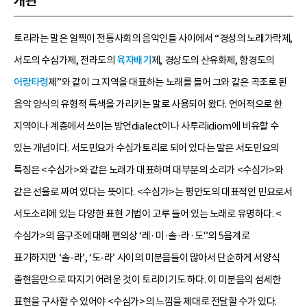
개관
토리라는 말은 일찍이 전통사회의 음악인들 사이에서 “경성의 노래가락제,
서도의 수심가제, 전라도의
육자배기
제, 경상도의 산유화제, 함경도의
어랑타령
제”와 같이 그 지역을 대표하는 노래를 들어 그와 같은 곡조로 된
음악 양식의 유형적 특색을 가리키는 말로 사용되어 왔다. 언어적으로 한
지역이나 계층에서 쓰이는 방언dialect이나 사투리idiom에 비유할 수
있는 개념이다. 서도민요가 수심가토리로 되어 있다는 말은 서도민요의
특징은 <수심가>와 같은 노래가 대표하며 대부분의 소리가 <수심가>와
같은 선율로 짜여 있다는 뜻이다. <수심가>는 평안도의 대표적인 민요로서
서도소리에 있는 다양한 표현 기법이 고루 들어 있는 노래로 유명하다. <
수심가>의 음구조에 대해 편의상 ‘레·미·솔·라·도'’의 5음계로
표기하지만 ‘솔-라’, ‘도-라’ 사이의 미분음들이 많아서 단순하게 서양식
출현음만으로 따지기 어려운 것이 토리이기도 하다. 이 미분음의 섬세한
표현을 구사할 수 있어야 <수심가>의 느낌을 제대로 전달할 수가 있다.