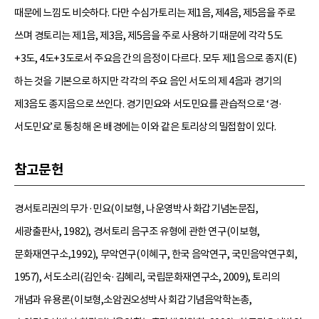
때문에 느낌도 비슷하다. 다만 수심가토리는 제1음, 제4음, 제5음을 주로
쓰며 경토리는 제1음, 제3음, 제5음을 주로 사용하기 때문에 각각 5도
+3도, 4도+3도로서 주요음 간의 음정이 다르다. 모두 제1음으로 종지(E)
하는 것을 기본으로 하지만 각각의 주요 음인 서도의 제 4음과 경기의
제3음도 종지음으로 쓰인다. 경기민요와 서도민요를 관습적으로 ‘경·
서도민요’로 통칭해 온 배경에는 이와 같은 토리상의 밀접함이 있다.
참고문헌
경서토리권의 무가·민요(이보형, 나운영박사 화갑기념논문집,
세광출판사, 1982), 경서토리 음구조 유형에 관한 연구(이보형,
문화재연구소,1992), 무악연구(이혜구, 한국 음악연구, 국민음악연구회,
1957), 서도소리(김인숙·김혜리, 국립문화재연구소, 2009), 토리의
개념과 유용론(이보형,소암권오성박사 회갑기념음악학논총,