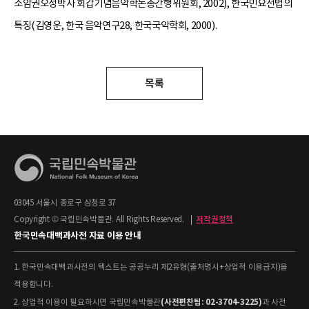
소암권오성박사 회갑기념음악학논총간행위원회, 2002), 한국민요선법의
특징(김영운, 한국 음악연구28, 한국국악학회, 2000).
목록
03045 서울시 종로구 삼청로 37
Copyright © 국립민속박물관. All Rights Reserved.
|
저작권정책
한국민속대백과사전 자료 이용 안내
1. 한국민속대백과사전의 텍스트는 공공누리 제2유형(출처명시+상업적 이용금지)을
적용합니다.
(사전편찬팀: 02-3704-3225)
2. 상업적 이용이 필요하시면 국립민속박물관
과 사전