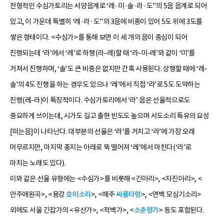
전형적인 수심가토리는 서양음계로 ‘레·미·솔·라·도'’의 5음 음계로 되어
있고, 이 가운데 특별히 ‘레·라·도'’의 3음에 비중이 있어 5도 위에 3도를
쌓은 형태이다. <수심가>를 통해 보면 이 세 개의 음이 중심이 되어
진행되는데 ‘라’에서 ‘레’로 하행(라-레)할 때 ‘라-미-레’와 같이 ‘미’를
거쳐서 진행하며, ‘솔’도 큰 비중은 없지만 간혹 사용된다. 상행할 때에 ‘레-
솔’의 4도 진행을 하는 경우도 있으나 ‘레’에서 직접 ‘라’로 5도 도약하는
진행(레-라)이 특징적이다. 수심가토리에서 ‘라’ 음은 선율적으로도
중요하게 쓰이는데, 시가도 길고 출현 빈도도 높으며 서도소리 특유의 요성
[떠는음]이 나타난다. 대부분의 선율은 ‘라’를 거치고 ‘라’에 가장 오래
머무르지만, 마지막 종지는 아래로 뚝 떨어져 ‘레’에서 마친다(‘라’로
마치는 노래도 있다).
이와 같은 선율 유형에는 <수심가>를 비롯해 <긴아리>, <자진아리>, <
안주애원곡>, <용강
호미소리
>, <해주
싸름타령
>, <연백 모심기소리>
외에도 서울 긴잡가의 <유산가>, <적벽가>, <
소춘향가
> 등도 포함된다.