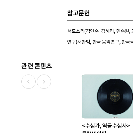
참고문헌
서도소리(김인숙·김혜리, 민속원, 2
연구(서한범, 한국 음악연구, 한국국
관련 콘텐츠
<수심가, 역금수심사>