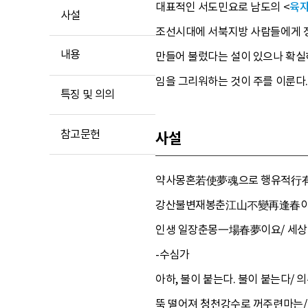
대표적인 서도민요로 남도의 <
육
사설
조선시대에 서북지방 사람들에게 정
내용
만들어 불렀다는 설이 있으나 확실하
임을 그리워하는 것이 주를 이룬다.
특징 및 의의
참고문헌
사설
약사몽혼若使夢魂으로 행유적行有跡
강산불변재봉춘江山不變再逢春이요/
인생 일장춘몽一場春夢이요/ 세상 
-수심가
아하, 불이 붙는다. 불이 붙는다/ 
뚝 떨어져 청천강수로 꺼주련마는/