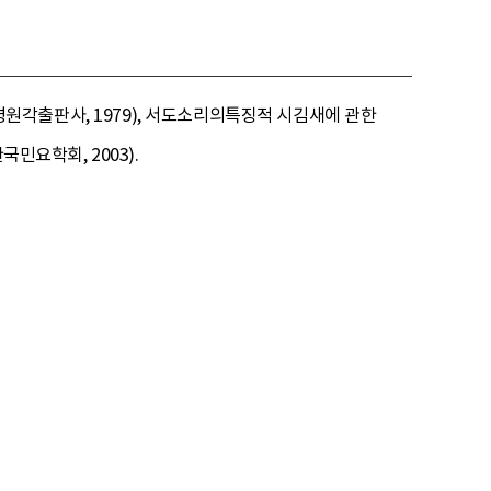
 경원각출판사, 1979), 서도소리의특징적 시김새에 관한
민요학회, 2003).