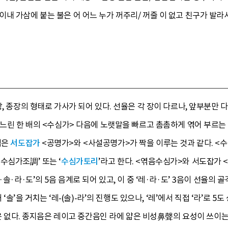
내 가삼에 붙는 불은 어 어느 누가 꺼주리/ 꺼줄 이 없고 친구가 발라서
장, 종장의 형태로 가사가 되어 있다. 선율은 각 장이 다르나, 앞부분만
 느린 한 배의 <수심가> 다음에 노랫말을 빠르고 촘촘하게 엮어 부르는
식은
서도잡가
<공명가>와 <사설공명가>가 짝을 이루는 것과 같다. <
수심가조調’ 또는 ‘
수심가토리
’라고 한다. <엮음수심가>와 서도잡가 
·솔·라·도’의 5음 음계로 되어 있고, 이 중 ‘레·라·도’ 3음이 선율의
 ‘솔’을 거치는 ‘레-(솔)-라’의 진행도 있으나, ‘레’에서 직접 ‘라’로 
비중은 없다. 종지음은 레이고 중간음인 라에 얇은 비성鼻聲의 요성이 쓰이는