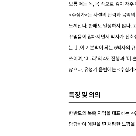
보통 떠는 목, 목 속으로 깊이 자주
<수심가>는 사설의 단락과 음악의
느껴진다. 한배도 일정하지 않다.
꾸밈음이 많아지면서 박자가 신축성
는 ♩.이 기본박이 되는 6박자의 
쓰이며, ‘미-라’의 4도 진행과 ‘
않으나, 유성기 음반에는 <수심가
특징 및 의의
한반도의 북쪽 지역을 대표하는 <
담담하여 애원을 띤 처량한 느낌을 