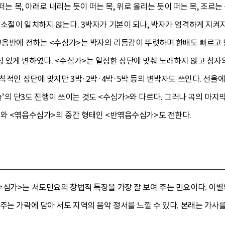
 떠는 목, 아래로 내리는 듯이 떠는 목, 위로 올리는 듯이 떠는 목, 조르는
 소절이 일치하지 않는다. 3박자가 기본이 되나, 박자가 엄격하게 지
 고음반에 전하는 <수심가>는 박자의 리듬감이 뚜렷하며 한배도 빠르고
 있게 변하였다. <수심가>는 일정한 장단에 맞춰 노래하지 않고 창자
규칙적인 장단에 맞지만 3박·2박·4박·5박 등의 변박자도 쓰인다. 선율에
미-솔’의 단3도 진행이 쓰이는 것도 <수심가>와 다르다. 그러나 곡의 마
>와 <엮음수심가>의 중간 형태인 <반엮음수심가>도 전한다.
수심가>는 서도민요의 창법적 특징을 가장 잘 보여 주는 민요이다. 이별
주는 가락에 담아 서도 지역의 음악 정서를 느낄 수 있다. 본래는 가사