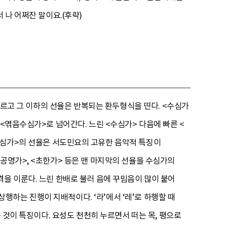
 나 어쩌잔 말이요.(후략)
 다르고 그 이하의 선율은 반복되는 환두형식을 띤다. <수심가
 <엮음수심가>로 넘어간다. 느린 <수심가> 다음에 빠른 <
수심가>의 선율은 서도민요의 고유한 음악적 특징이
<공명가>, <초한가> 등은 맨 마지막의 선율을 수심가의
 골격을 이룬다. 느린 한배로 불러 음에 꾸밈음이 많이 붙어
5도 상행하는 진행이 지배적이다. ‘라’에서 ‘레’로 하행할 때
 것이 특징이다. 요성도 천천히 누르면서 떠는 목, 평으로