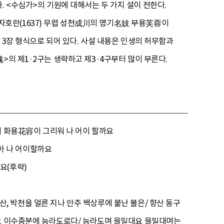
. <수심가>의 기원에 대해서는 두 가지 설이 전한다.
호란(1637) 무렵 성천成川의 명기名妓 부용芙蓉이
 3장 형식으로 되어 있다. 사설 내용은 인생의 허무함과
>의 제1·2구는 생략하고 제3·4구부터 많이 부른다.
화용花容이 그리워 나 어이 할까요
아 나 어이할까요
요(후략)
가산, 박천을 얼른 지나 안주 백상루에 붙난 불은/ 향산 동구
이요 이수중분에 능라도로다/ 능라도며 을밀대요 을밀대며는