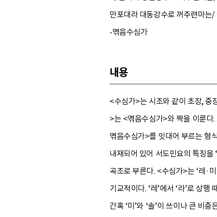
만포대라 대동강수로 꺼주련마는/ 이
-엮음수심가
내용
<수심가>는 시조와 같이 초장, 중
>는 <엮음수심가>와 짝을 이룬다.
엮음수심가>를 잇대어 부르는 형
내재되어 있어 서도민요의 특징을 ‘
곡조로 부른다. <수심가>는 ‘레·미
기교적이다. ‘레’에서 ‘라’로 상행 때
간혹 ‘미’와 ‘솔’이 쓰이나 큰 