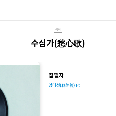
음악
수심가(愁心歌)
집필자
임미선(林美善)