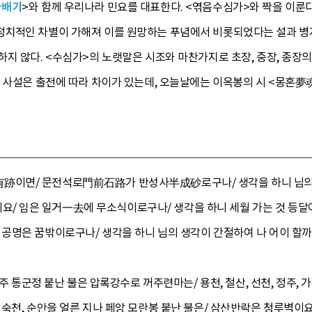
자배기
>와 함께 우리나라 민요를 대표한다. <엮음수심가>와 짝을 이룬다
치적인 차별이 가해져 이를 원망하는 푸념에서 비롯되었다는 설과 병자
지 않다. <수심가>의 노랫말은 시조와 마찬가지로 초장, 중장, 종장의
 사설은 출전에 따라 차이가 있는데, 오늘날에는 이옥봉의 시 <몽혼夢魂
이면/ 문전석로門前石路가 반성사半成砂로구나/ 생각을 하니 님의 
 임은 일거一去에 무소식이로구나/ 생각을 하니 세월 가는 것 등달
공명은 꿈밖이로구나/ 생각을 하니 님의 생각이 간절하여 나 어이 할까
의주 통군정 붙난 불은 압록강수로 꺼주련마는/ 용천, 철산, 선천, 정주, 
 숙천, 순안을 얼른 지나 페앙 모란봉 붙난 불은/ 삼산반락은 청루벽