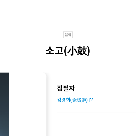
음악
소고(小鼓)
집필자
김경희(金璟姬)