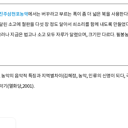
진주삼천포농악
에서는 버꾸라고 부르는 폭이 좀 더 넓은 북을 사용한다
달린 소고에 철판을 다섯 장 정도 달아서 쇠소리를 함께 내도록 만들었다
그러나 지금은 법고나 소고 모두 자루가 달렸으며, 크기만 다르다. 필봉
5), 농악의 음악적 특징과 지역별차이(김혜정, 농악, 인류의 신명이 되
악기(열화당,2001).