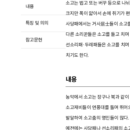
소고는 법고 또는 버꾸 등으로 나뉘
내용
크지만 폭이 얇아서 손에 쥐기가 편
특징 및 의의
사당패에서는 거사居士들이 소고를 
다른 소리꾼들은 소고를 들고 치며 
참고문헌
선소리패·두레패들은 소고를 치며 
치기도 한다.
내용
농악에서 소고는 장구나 북과 같이
소고재비들이 연풍대를 돌며 뛰어오
발달하여 소고춤의 명인들이 많다.
예전에는 사당패나 선소리패의 소고가