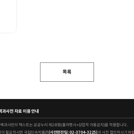
목록
과사전 자료 이용 안내
대백과사전의 텍스트는 공공누리 제2유형(출처명시+상업적 이용금지)을 적용합니다.
이용이 필요하시면 국립민속박물관
(사전편찬팀: 02-3704-3225)
과 사전 협의하시기 바