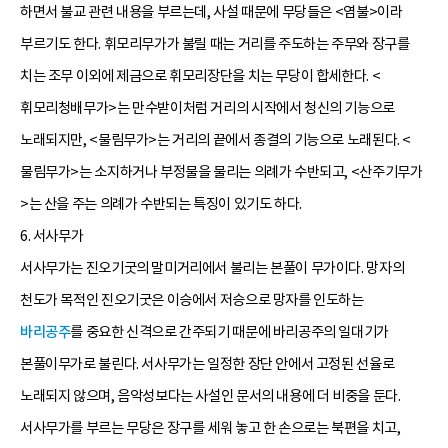
하면서 불교 관련 내용을 부르는데, 사설 때문에 무당들은 <염불>이라
부르기도 한다. 휘모리무가가 불릴 때는 거리를 주도하는 주무와 장구를
치는 조무 이외에 제금으로 휘모리장단을 치는 무당이 합세한다. <
휘모리청배무가>는 만수받이처럼 거리의 시작에서 청신의 기능으로
노래되지만, <물림무가>는 거리의 끝에서 종결의 기능으로 노래된다. <
물림무가>는 소지하거나 부정물을 물리는 의례가 수반되고, <산주기무가
>는 산을 주는 의례가 수반되는 특징이 있기도 하다.
6. 서사무가
서사무가는 진오기굿의 말미거리에서 불리는 본풀이 무가이다. 망자의
천도가 목적인 진오기굿은 이승에서 저승으로 망자를 인도하는
바리공주
를 중요한 신격으로 간주되기 때문에 바리공주의 일대기가
본풀이무가로 불린다. 서사무가는 일정한 장단 안에서 고정된 선율로
노래되지 않으며, 음악성보다는 사설인 문서의 내용에 더 비중을 둔다.
서사무가를 부르는 무당은 장구를 세워 놓고 한 손으로는 북편을 치고,