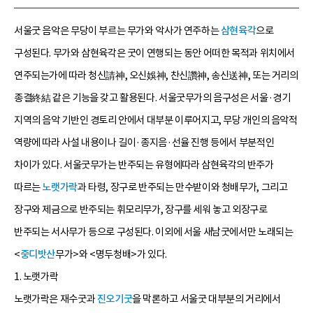
서울굿 음악은 무당이 부르는 무가와 악사가 연주하는
삼현육각
으로
구성된다. 무가와 삼현육각은 굿이 연행되는 동안 어떠한 목적과 위치에서
연주되는가에 따라 청신請神, 오신娛神, 찬신讚神, 송신送神, 또는 거리의
종결終結 같은 기능을 갖고 활용된다. 서울굿무가의 음구성은 서울·경기
지역의 음악 기반인 경토리 안에서 대부분 이루어지고, 무당 개인의 음악적
역량에 따라 사설 내용이나 길이·종지음·선율 진행 등에서 부분적인
차이가 있다. 서울굿무가는 반주되는 유형에따라 삼현육각의 반주가
따르는
노랫가락
과 타령, 장구로 반주되는 만수받이와 청배무가, 그리고
장구와 제금으로 반주되는 휘모리무가, 장구를 세워 놓고 외장구로
반주되는 서사무가 등으로 구성된다. 이외에 서울 새남굿에서만 노래되는
<
중디밧산
무가>와 <명두청배>가 있다.
1. 노랫가락
노랫가락은 재수굿과
진오기굿
을 막론하고 서울굿 대부분의 거리에서