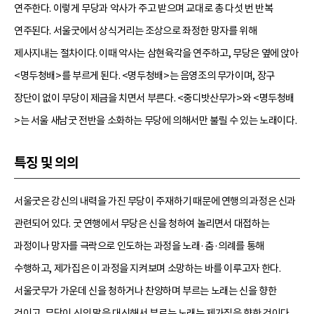
연주한다. 이렇게 무당과 악사가 주고 받으며 교대로 총 다섯 번 반복
연주된다. 서울굿에서 상식거리는 조상으로 좌정한 망자를 위해
제사지내는 절차이다. 이때 악사는 삼현육각을 연주하고, 무당은 옆에 앉아
<명두청배>를 부르게 된다. <명두청배>는 음영조의 무가이며, 장구
장단이 없이 무당이 제금을 치면서 부른다. <중디밧산무가>와 <명두청배
>는 서울 새남굿 전반을 소화하는 무당에 의해서만 불릴 수 있는 노래이다.
특징 및 의의
서울굿은 강신의 내력을 가진 무당이 주재하기 때문에 연행의 과정은 신과
관련되어 있다. 굿 연행에서 무당은 신을 청하여 놀리면서 대접하는
과정이나 망자를 극락으로 인도하는 과정을 노래·춤·의례를 통해
수행하고, 제가집은 이 과정을 지켜보며 소망하는 바를 이루고자 한다.
서울굿무가 가운데 신을 청하거나 찬양하며 부르는 노래는 신을 향한
것이고, 무당이 신의 말을 대신해서 부르는 노래는 제가집을 향한 것이다.