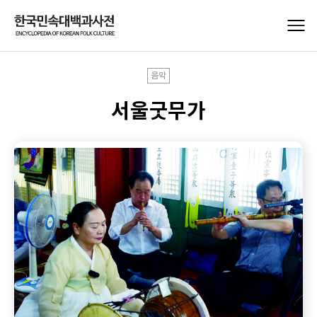
음악
서울굿무가