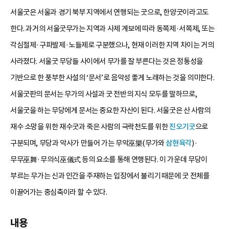
서울굿은 서울과 경기 북부 지역에서 연행되는 굿으로, 한양굿이라고도
한다. 과거의 서울굿무가는 지역과 사제 계보에 따라 동쪽제·서쪽제, 또는
각심절제·구파발제·노들제로 구분했으나, 현재 이러한 지역 차이는 거의
사라졌다. 서울굿 무당들 사이에서 무가를 잘 부른다는 것은 정통성을
기반으로 한 풍부한 사설의 ‘문서’로 음악성 좋게 노래하는 것을 의미한다.
서울굿판의 문서는 무가의 사설과 굿 전반의 지식 모두를 말하므로,
서울굿을 하는 무당에게 문서는 중요한 자산이 된다. 서울굿은 산 사람의
재수 소망을 위한 재수굿과 죽은 사람의 극락천도를 위한
진오기굿
으로
구분되며, 무당과 악사가 만들어 가는 무악巫樂(무가와
삼현육각
)·
무무巫舞·무의식巫儀式 등의 요소를 통해 연행된다. 이 가운데 무당이
부르는 무가는 신과 인간을 주재하는 입장에서 불리기 때문에 굿 전체를
이끌어가는 중심축이라 할 수 있다.
내용