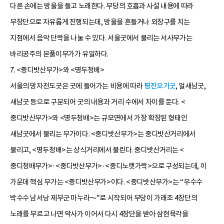
다른 손에는 방울을 들고 노래한다. 무당의 호흡과 사설 내용에 따라
무장단으로 자유롭게 진행되는데, 방울을 흔들거나 외장구를 치는
지점에서 음악 단락을 나눌 수 있다. 서울굿에서 불리는 서사무가는
바리공주의 본풀이무가가 유일하다.
7. <중디밧산무가>와 <명두청배>
서울의 망자천도굿은 굿에 들어가는 비용에 따라
평진오기굿
, 얼새남굿,
새남굿 등으로 구분되어 굿의 내용과 거리 수에서 차이를 둔다. <
중디밧산무가>와 <명두청배>는 규모면에서 가장 확장된 형태인
새남굿에서 불리는 무가이다. <중디밧산무가>는 중디밧산거리에서
불리고, <명두청배>는 상식거리에서 불린다. 중디밧산거리는 <
중디청배무가>·<중디밧산무가>·<중디노랫가락>으로 구성되는데, 이
가운데 핵심 무가는 <중디밧산무가>이다. <중디밧산무가>는 “우수수
박수수 남서낭 제부군 마누라～”로 시작되어 무당이 가래조 4장단의
노래를 부르고 나면 악사가 이어서 다시 4장단을 받아 삼현육각을