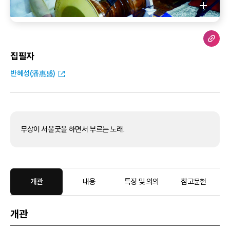
집필자
반혜성(潘惠盛)
무상이 서울굿을 하면서 부르는 노래.
개관
내용
특징 및 의의
참고문헌
개관