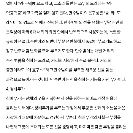
덜어서 ‘덩---덕쿵’으로 치고, 그소리를 받는 조무의 노래에는 ‘덩-
덕쿵덕쿵’ 하고 가락을 덜지 않고 친다. 만수받이의 음구성은 ‘솔·라·도'·
레'·미'’의 경토리 안에서 진행된다. 만수받이의 선율 유형은 무당 개인의
음악성에 따라 6개 내외의 유형 안에서 반복적으로 사용되는데, 특별한
규칙성은 없다.주받이와 되받이 부분은 반복해서 똑같이 부르기도 하고
장구 반주처럼 변화를 주어 부르기도 한다. 만수받이는 개별 거리의
주신主神을 청하는 노래로, 거리의 시작에서 주로 불린다. 거리의
중간이라도 “아 호구～”하고 만수받이를 부르면 새로운 신을 맞는
과정으로 들어가는 것이다. 만수받이는 신을 청하는 기능을 가진 무가이다.
4. 청배무가
청배무가는 전체의 굿을 시작하면서 신을 청하는 의미로 가장 처음에
불리는 노래이다. 청배무가를 부르는 과정에서 무당은 신과의 소통을 처음
시작하기 때문에 차분하고 경건하게 부른다. 청배무가의 사설은 부정을
나열하고 굿에 초대되는 모든 신을 호명하고, 마지막은 갖은 부정을 물리는