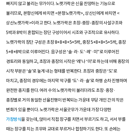
빠지지 않고 불리는 무가이다. 노랫가락은 신을 찬양하는 기능으로
불리므로, 본향신에게 바치면 <본향노랫가락>, 상산신에게 바치면 <
상산노랫가락>이라고 한다. 노랫가락은 초장-중장-종장의 사설구조와
5박과 8박이 혼합되는 장단 구성이어서 시조와 구조적으로 유사하다.
노랫가락의 장단 구성은 초장 8+8+8+5+5박, 중장 5+8+8+5+5박, 종장
5+8+8박으로 이루어진다. 음구성은 ‘솔·라·도'·레'·미'’로 이루어진
경토리와 동일하고, 초장과 종장의 시작은 ‘레’나 ‘미’로 하는데 비해 중장의
시작 부분은 ‘솔’로 높게 내는 형태를 반복한다. 초장과 중장은 ‘도’로
마치고, 종장의 경우에는 마지막 악구를 ‘도'·라·솔’로 하행 순차 진행하며
완전한 종지를 한다. 여러 수의 노랫가락이 불리더라도 초장·중장·
종장별로 거의 동일한 선율진행이 반복되는 가운데 무당 개인 간의 작은
변화가 있을 뿐이다. 노랫가락은 서울굿무가 가운데 가장 다양한
가창방식
을 갖는데, 앉아서 직접 장구를 치면서 부르기도 하고, 서서 부를
때는 장구를 치는 조무와 교대로 부르거나 합창하기도 한다. 또 손에는