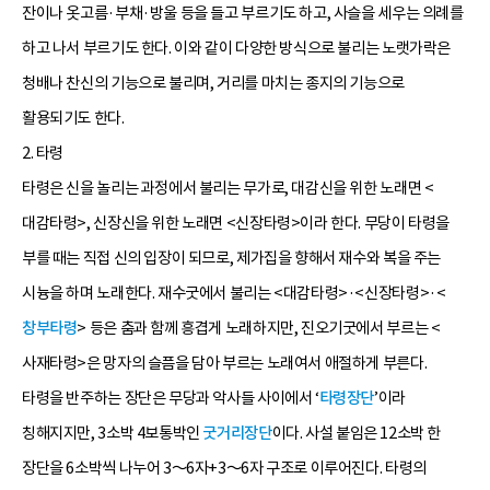
잔이나 옷고름·부채·방울 등을 들고 부르기도 하고, 사슬을 세우는 의례를
하고 나서 부르기도 한다. 이와 같이 다양한 방식으로 불리는 노랫가락은
청배나 찬신의 기능으로 불리며, 거리를 마치는 종지의 기능으로
활용되기도 한다.
2. 타령
타령은 신을 놀리는 과정에서 불리는 무가로, 대감신을 위한 노래면 <
대감타령>, 신장신을 위한 노래면 <신장타령>이라 한다. 무당이 타령을
부를 때는 직접 신의 입장이 되므로, 제가집을 향해서 재수와 복을 주는
시늉을 하며 노래한다. 재수굿에서 불리는 <대감타령>·<신장타령>·<
창부타령
> 등은 춤과 함께 흥겹게 노래하지만, 진오기굿에서 부르는 <
사재타령>은 망자의 슬픔을 담아 부르는 노래여서 애절하게 부른다.
타령을 반주하는 장단은 무당과 악사들 사이에서 ‘
타령장단
’이라
칭해지지만, 3소박 4보통박인
굿거리장단
이다. 사설 붙임은 12소박 한
장단을 6소박씩 나누어 3～6자+3～6자 구조로 이루어진다. 타령의