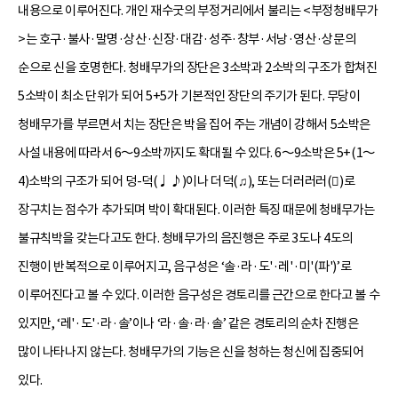
내용으로 이루어진다. 개인 재수굿의 부정거리에서 불리는 <부정청배무가
>는 호구·불사·말명·상산·신장·대감·성주·창부·서낭·영산·상문의
순으로 신을 호명한다. 청배무가의 장단은 3소박과 2소박의 구조가 합쳐진
5소박이 최소 단위가 되어 5+5가 기본적인 장단의 주기가 된다. 무당이
청배무가를 부르면서 치는 장단은 박을 집어 주는 개념이 강해서 5소박은
사설 내용에 따라서 6～9소박까지도 확대될 수 있다. 6～9소박은 5+(1～
4)소박의 구조가 되어 덩-덕(♩♪)이나 더덕(♫), 또는 더러러러(󰁛)로
장구치는 점수가 추가되며 박이 확대된다. 이러한 특징 때문에 청배무가는
불규칙박을 갖는다고도 한다. 청배무가의 음진행은 주로 3도나 4도의
진행이 반복적으로 이루어지고, 음구성은 ‘솔·라·도'·레'·미'(파')’로
이루어진다고 볼 수 있다. 이러한 음구성은 경토리를 근간으로 한다고 볼 수
있지만, ‘레'·도'·라·솔’이나 ‘라·솔·라·솔’ 같은 경토리의 순차 진행은
많이 나타나지 않는다. 청배무가의 기능은 신을 청하는 청신에 집중되어
있다.