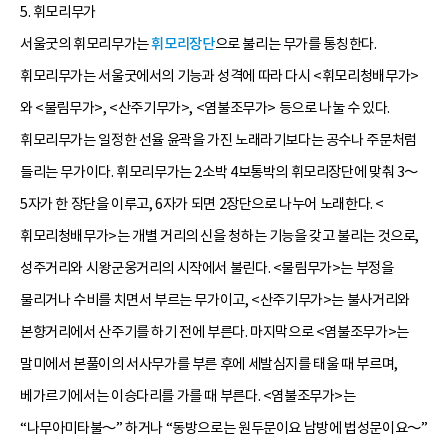
5. 휘모리무가
서울굿의 휘모리무가는
휘모리장단
으로 불리는 무가를 통칭한다.
휘모리무가는 서울굿에서의 기능과 성격에 따라 다시 <휘모리청배무가>
와 <물림무가>, <산주기무가>, <염불조무가> 등으로 나눌 수 있다.
휘모리무가는 일정한 선율 윤곽을 가진 노래라기보다는 공수나 주문처럼
들리는 무가이다. 휘모리무가는 2소박 4보통박의 휘모리장단에 맞춰 3～
5자가 한 장단을 이루고, 6자가 되면 2장단으로 나누어 노래한다. <
휘모리청배무가>는 개별 거리의 신을 청하는 기능을 갖고 불리는 것으로,
성주거리와 시왕군웅거리의 시작에서 불린다. <물림무가>는 부정을
물리거나 수비를 치면서 부르는 무가이고, <산주기무가>는 불사거리와
본향거리에서 산주기를 하기 전에 부른다. 마지막으로 <염불조무가>는
말미에서 본풀이의 서사무가를 부른 후에 세발심지를 태울 때 부르며,
베가르기에서는 이승다리를 가를 때 부른다. <염불조무가>는
“나무아미타불～” 하거나 “동방으로는 원두문이요 남방에 법성문이요～”