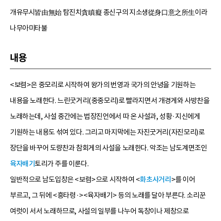
개유무시皆由無始 탐진치貪瞋癡 종신구의 지소생從身口意之所生이라
나무아미타불
내용
<보렴>은 중모리로 시작하여 왕가의 번영과 국가의 안녕을 기원하는
내용을 노래한다. 느린굿거리(중중모리)로 빨라지면서 개경게와 사방찬을
노래하는데, 사설 중간에는 법장진언에서 따 온 사설과, 성황·지신에게
기원하는 내용도 섞여 있다. 그리고 마지막에는 자진굿거리(자진모리)로
장단을 바꾸어 도량찬과 참회게의 사설을 노래한다. 악조는 남도계면조인
육자배기
토리가 주를 이룬다.
일반적으로 남도입창은 <보렴>으로 시작하여 <
화초사거리
>를 이어
부르고, 그 뒤에 <흥타령·><육자배기> 등의 노래를 달아 부른다. 소리꾼
여럿이 서서 노래하므로, 사설의 일부를 나누어 독창이나 제창으로