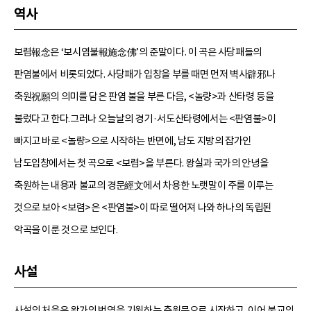
역사
보렴報念은 ‘보시염불報施念佛’의 준말이다. 이 곡은 사당패들의
판염불에서 비롯되었다. 사당패가 입창을 부를 때면 먼저 벽사辟邪나
축원祝願의 의미를 담은 판염 불을 부른 다음, <놀량>과 산타령 등을
불렀다고 한다.그러나 오늘날의 경기·서도산타령에서는 <판염불>이
빠지고 바로 <놀량>으로 시작하는 반면에, 남도 지방의 잡가인
남도입창에서는 첫 곡으로 <보렴>을 부른다. 왕실과 국가의 안녕을
축원하는 내용과 불교의 경문經文에서 차용한 노랫말이 주를 이루는
것으로 보아 <보렴>은 <판염불>이 따로 떨어져 나와 하나의 독립된
악곡을 이룬 것으로 보인다.
사설
사설의 처음은 왕가의 번영을 기원하는 축원문으로 시작하고, 이어 불교의