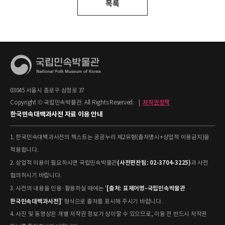
목록
03045 서울시 종로구 삼청로 37
Copyright © 국립민속박물관. All Rights Reserved.
|
저작권정책
한국민속대백과사전 자료 이용 안내
1. 한국민속대백과사전의 텍스트는 공공누리 제2유형(출처명시+상업적 이용금지)을
적용합니다.
(사전편찬팀: 02-3704-3225)
2. 상업적 이용이 필요하시면 국립민속박물관
과 사전
협의하시기 바랍니다.
[출처: 표제어명–국립민속박물관
3. 사전의 내용을 인용·활용하실 때에는 '
한국민속대백과사전]
' 형식으로 출처를 표시해 주시기 바랍니다.
4. 사진 및 동영상은 개별 저작권 정보가 상이할 수 있으므로, 이용 전 반드시 저작권