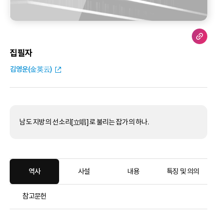
집필자
김영운(金英云)
남도 지방의 선소리[立唱]로 불리는 잡가의 하나.
역사
사설
내용
특징 및 의의
참고문헌