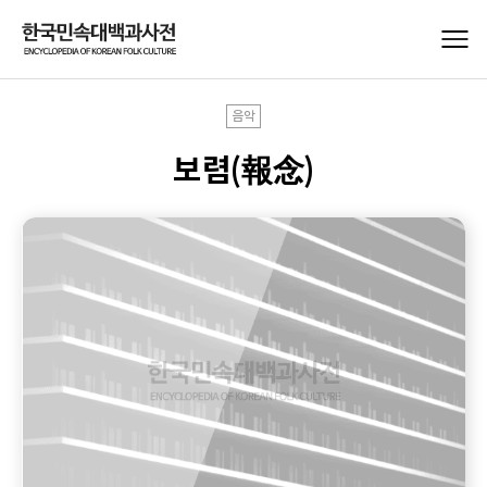
음악
보렴(報念)