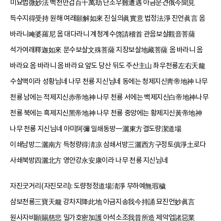
미묘법微妙法 백천만겁百千萬劫 난조우難遭遇 아금문견俄今聞見
득수지得受持 원해 여래願解如來 진실의眞實意 법정法淨 진언眞言 옴
바라니唵婆羅尼 옴 대다라니 계청계수啓請稽首 관음보살觀音菩薩
석가여래釋迦如來 문수보살文殊菩薩 지장보살地藏菩薩 옴 바라니 옴
바라요 옴 바라니 옴 바라요 앞도 당산 뒤도 주산主山 좌우천룡左右天龍
수살맥이라 성황님네 나무 천룡 지신님네 동에는 청제지신靑帝地神 나무
천룡 남에는 적제지신赤帝地神 나무 천룡 서에는 백제지신白帝地神나무
천룡 북에는 흑제지신黑帝地神 나무 천룡 중앙에는 황제지신黃帝地神
나무 천룡 지신님네 아미阿彌 일쇄동방一灑東方결도량潔道場
이쇄남방二灑南方 득청량得淸凉 삼쇄서방三灑西方구정토俱淨土로다
사쇄북방四灑北方 영안강永安康이라 나무 천룡 지신님네
자진굿거리(자진모리): 도량청정道場淸淨 무하예無瑕穢
삼보천룡三寶天龍 강차지降此地 아금지송我今持誦 묘진언妙眞言
원사자비願賜慈悲 밀가호密加護 아석소조我昔所造 제악업諸惡業