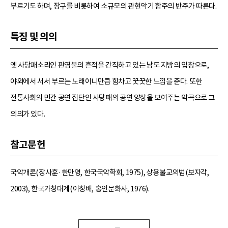
부르기도 하며, 장구를 비롯하여 소규모의 관현악기 합주의 반주가 따른다.
특징 및 의의
옛 사당패소리인 판염불의 흔적을 간직하고 있는 남도 지방의 입창으로,
야외에서 서서 부르는 노래이니만큼 힘차고 꿋꿋한 느낌을 준다. 또한
전통사회의 민간 공연 집단인 사당패의 공연 양상을 보여주는 악곡으로 그
의의가 있다.
참고문헌
국악개론(장사훈·한만영, 한국국악학회, 1975), 상용불교의범(보자각,
2003), 한국가창대계(이창배, 홍인문화사, 1976).