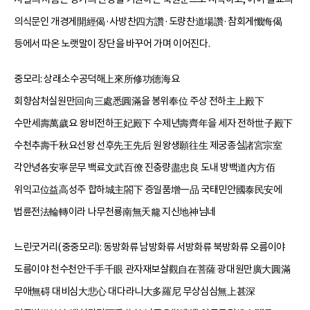
의식문인 개경게開經偈·사방찬四方讚·도량찬道場讚·참회게懺悔偈
등에서 따온 노랫말이 장단을 바꾸어 가며 이어진다.
중모리: 상래소수공덕해上來所修功德海요
회향삼처실원만回向三處悉圓滿을 봉위奉位 주상 전하主上殿下
수만세壽萬歲요 왕비전하王妃殿下 수제년壽齊年을 세자 전하世子殿下
수천추壽千秋요선왕 선후先王先后 원왕생願往生 제궁종실諸宮宗室
각안녕各安寧문무 백료文武百僚 진충량盡忠良 도내 방백道內方佰
위익고位益高성주 합하城主閤下 증일품增一品 국태민안國泰民安에
법륜전法輪轉이라 나무천룡南無天龍 지신地神님네
느린굿거리(중중모리): 동방화류 남방화류 서방화류 북방화류 오름이야
도름이야 천수천안千手千眼 관자재보살觀自在菩薩 광대원만廣大圓滿
무애無碍 대비심大悲心 대다라니大多羅尼 무상심심無上甚深