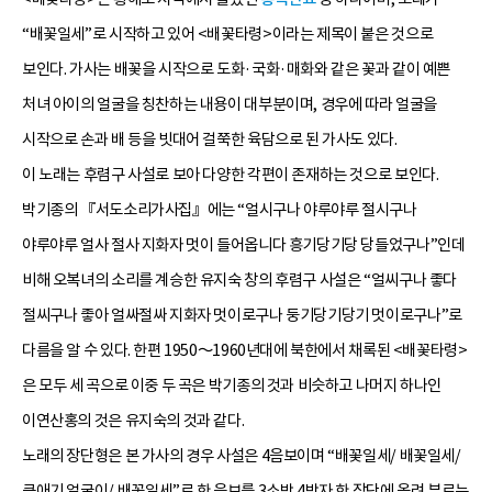
“배꽃일세”로 시작하고 있어 <배꽃타령>이라는 제목이 붙은 것으로
보인다. 가사는 배꽃을 시작으로 도화·국화·매화와 같은 꽃과 같이 예쁜
처녀 아이의 얼굴을 칭찬하는 내용이 대부분이며, 경우에 따라 얼굴을
시작으로 손과 배 등을 빗대어 걸쭉한 육담으로 된 가사도 있다.
이 노래는 후렴구 사설로 보아 다양한 각편이 존재하는 것으로 보인다.
박기종의 『서도소리가사집』에는 “얼시구나 야루야루 절시구나
야루야루 얼사 절사 지화자 멋이 들어옵니다 흥기당기당 당들었구나”인데
비해 오복녀의 소리를 계승한 유지숙 창의 후렴구 사설은 “얼씨구나 좋다
절씨구나 좋아 얼싸절싸 지화자 멋이로구나 둥기당기당기 멋이로구나”로
다름을 알 수 있다. 한편 1950～1960년대에 북한에서 채록된 <배꽃타령>
은 모두 세 곡으로 이중 두 곡은 박기종의 것과 비슷하고 나머지 하나인
이연산홍의 것은 유지숙의 것과 같다.
노래의 장단형은 본 가사의 경우 사설은 4음보이며 “배꽃일세/ 배꽃일세/
큰애기 얼굴이/ 배꽃일세”로 한 음보를 3소박 4박자 한 장단에 올려 부르는