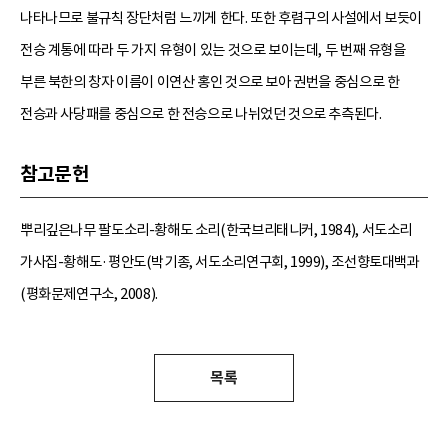
나타나므로 불규칙 장단처럼 느끼게 한다. 또한 후렴구의 사설에서 보듯이
전승 계통에 따라 두 가지 유형이 있는 것으로 보이는데, 두 번째 유형을
부른 북한의 창자 이름이 이연산 홍인 것으로 보아 권번을 중심으로 한
전승과 사당패를 중심으로 한 전승으로 나뉘었던 것으로 추측된다.
참고문헌
뿌리깊은나무 팔도소리-황해도 소리(한국브리태니커, 1984), 서도소리
가사집-황해도·평안도(박기종, 서도소리연구회, 1999), 조선향토대백과
(평화문제연구소, 2008).
목록