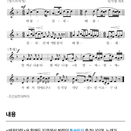
내용
<배꽃타령>은 황해도 지역에서 불렸던
통속민요
중 하나이며, 노래가