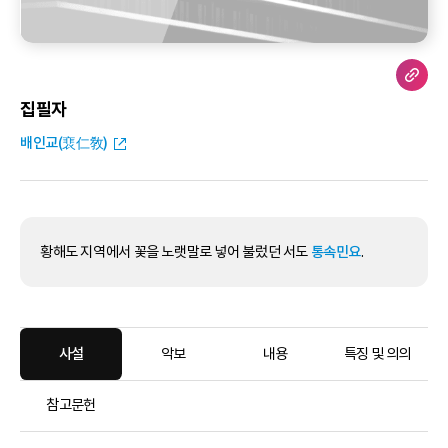
집필자
배인교(裵仁敎)
황해도 지역에서 꽃을 노랫말로 넣어 불렀던 서도
통속민요
.
사설
악보
내용
특징 및 의의
참고문헌