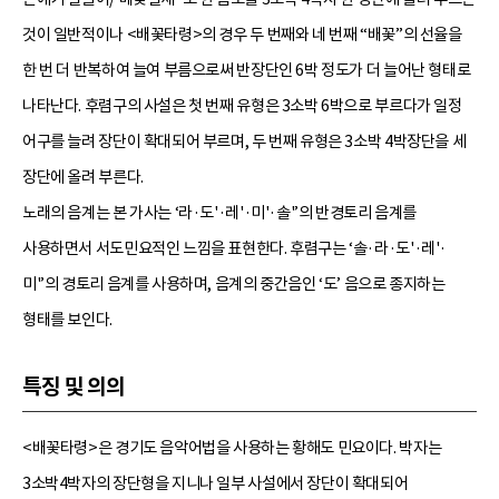
것이 일반적이나 <배꽃타령>의 경우 두 번째와 네 번째 “배꽃”의 선율을
한 번 더 반복하여 늘여 부름으로써 반장단인 6박 정도가 더 늘어난 형태로
나타난다. 후렴구의 사설은 첫 번째 유형은 3소박 6박으로 부르다가 일정
어구를 늘려 장단이 확대되어 부르며, 두 번째 유형은 3소박 4박장단을 세
장단에 올려 부른다.
노래의 음계는 본 가사는 ‘라·도'·레'·미'·솔'’의 반경토리 음계를
사용하면서 서도민요적인 느낌을 표현한다. 후렴구는 ‘솔·라·도'·레'·
미'’의 경토리 음계를 사용하며, 음계의 중간음인 ‘도’ 음으로 종지하는
형태를 보인다.
특징 및 의의
<배꽃타령>은 경기도 음악어법을 사용하는 황해도 민요이다. 박자는
3소박4박자의 장단형을 지니나 일부 사설에서 장단이 확대되어