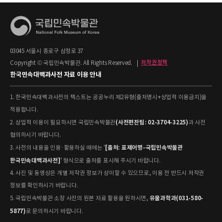
03045 서울시 종로구 삼청로 37
Copyright © 국립민속박물관. All Rights Reserved.
|
저작권정책
한국민속대백과사전 자료 이용 안내
1. 한국민속대백과사전의 텍스트는 공공누리 제2유형(출처명시+상업적 이용금지)을
적용합니다.
(사전편찬팀: 02-3704-3225)
2. 상업적 이용이 필요하시면 국립민속박물관
과 사전
협의하시기 바랍니다.
[출처: 표제어명–국립민속박물관
3. 사전의 내용을 인용·활용하실 때에는 '
한국민속대백과사전]
' 형식으로 출처를 표시해 주시기 바랍니다.
4. 사진 및 동영상은 개별 저작권 정보가 상이할 수 있으므로, 이용 전 반드시 저작권
정보를 확인하시기 바랍니다.
유물과학과(031-580-
5. 국립민속박물관 소장 사진의 원본 자료 활용을 원하시면,
5877)
로 문의하시기 바랍니다.