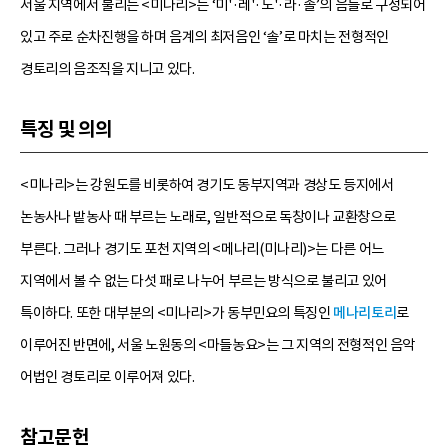
서울 지역에서 불리는 <미나리>는 ‘미'·레'·도'·라·솔’의 음들로 구성되어
있고 주로 순차진행을 하며 음계의 최저음인 ‘솔’로 마치는 전형적인
경토리의 음조직을 지니고 있다.
특징 및 의의
<미나리>는 강원도를 비롯하여 경기도 동부지역과 경상도 등지에서
논농사나 밭농사 때 부르는 노래로, 일반적으로 독창이나 교환창으로
부른다. 그러나 경기도 포천 지역의 <메나리(미나리)>는 다른 어느
지역에서 볼 수 없는 다섯 패로 나누어 부르는 방식으로 불리고 있어
특이하다. 또한 대부분의 <미나리>가 동부민요의 특징인
메나리토리
로
이루어진 반면에, 서울 노원동의 <마들농요>는 그 지역의 전형적인 음악
어법인 경토리로 이루어져 있다.
참고문헌