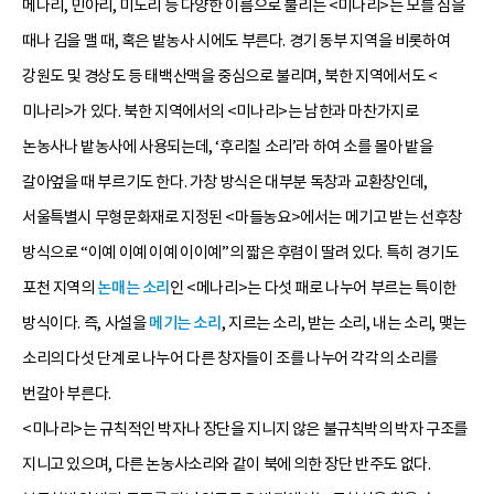
메나리, 민아리, 미노리 등 다양한 이름으로 불리는 <미나리>는 모를 심을
때나 김을 맬 때, 혹은 밭농사 시에도 부른다. 경기 동부 지역을 비롯하여
강원도 및 경상도 등 태백산맥을 중심으로 불리며, 북한 지역에서도 <
미나리>가 있다. 북한 지역에서의 <미나리>는 남한과 마찬가지로
논농사나 밭농사에 사용되는데, ‘후리칠 소리’라 하여 소를 몰아 밭을
갈아엎을 때 부르기도 한다. 가창 방식은 대부분 독창과 교환창인데,
서울특별시 무형문화재로 지정된 <마들농요>에서는 메기고 받는 선후창
방식으로 “이예 이예 이예 이이예”의 짧은 후렴이 딸려 있다. 특히 경기도
포천 지역의
논매는 소리
인 <메나리>는 다섯 패로 나누어 부르는 특이한
방식이다. 즉, 사설을
메기는 소리
, 지르는 소리, 받는 소리, 내는 소리, 맺는
소리의 다섯 단계로 나누어 다른 창자들이 조를 나누어 각각의 소리를
번갈아 부른다.
<미나리>는 규칙적인 박자나 장단을 지니지 않은 불규칙박의 박자 구조를
지니고 있으며, 다른 논농사소리와 같이 북에 의한 장단 반주도 없다.