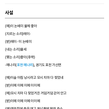
사설
(메)이 논배미 물체 좋아
(지르는 소리)에이-
(받)에이- 이 논배미
(내는 소리)물세
(맺는 소리)좋아(후략)
-메나리(
포천 메나리
), 경기도 포천 가산면
(메)이슬 아침 낭시라고 모시 치마 다 젖었네
(받)이예 이예 이예 이이예
(메)모시 치마 다 젖었거든 거덤거덤 걷어 안고
(받)이예 이예 이예 이이예
(메)영광정에 줄을 매고 동남풍에 말려 주소