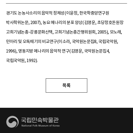
경기도 논농사소리의 음악적 정체성(이윤정, 한국학중앙연구원
박사학위논문, 2007), 농요 메나리의 분포 양상(김영운, 초당정호돈원장
고희기념논총-강릉문화산책, 고희기념논총간행위원회, 2005), 모노래,
민아리 및 오독떼기의 비교연구(이소라, 국악원논문집8, 국립국악원,
1996), 영동지방 메나리의 음악적 연구(김영운, 국악원논문집4,
국립국악원, 1992).
목록