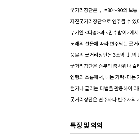
굿거리장단은 ♩.=80～90의 보통 
자진굿거리장단으로 연주될 수 있다
무가인 <타령>과 <만수받이>에
노래의 선율에 따라 변주되는 굿거
풍물의 굿거리장단은 3소박 ♩.의
굿거리장단은 승무의 춤사위나 줄타
연행의 흐름에서, 내는 가락·다는
털거나 굴리는 타법을 활용하여 리듬
굿거리장단은 연주자나 반주자의 기
특징 및 의의