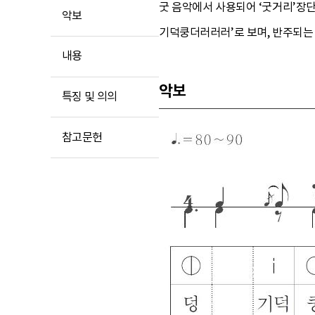
굿 음악에서 사용되어 ‘굿거리’장
악보
기덕쿵더러러러’로 보며, 반주되는
내용
악보
특징 및 의의
참고문헌