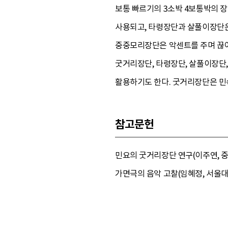
보통 빠르기의 3소박 4보통박의 
사용되고, 타령장단과 살풀이장단은
중중모리장단은 악센트를 주며 끊어 
굿거리장단, 타령장단, 살풀이장단
활용하기도 한다. 굿거리장단은 민
참고문헌
민요의 굿거리장단 연구(이주연, 중
가면극의 음악 고찰(임혜정, 서울대