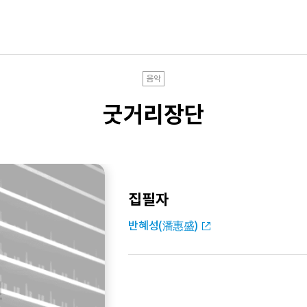
음악
굿거리장단
집필자
반혜성(潘惠盛)