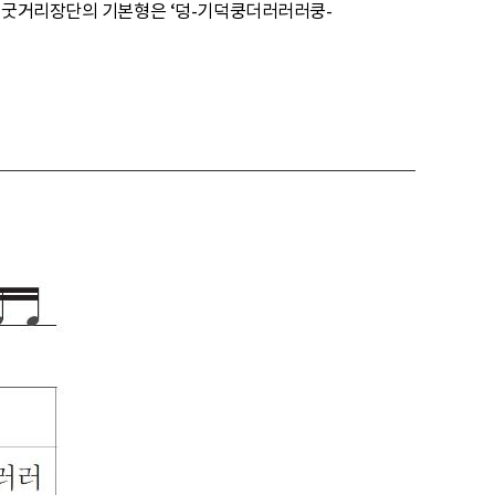
. 굿거리장단의 기본형은 ‘덩-기덕쿵더러러러쿵-