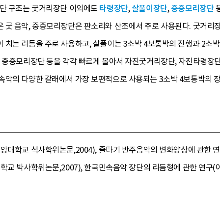
장단 구조는 굿거리장단 이외에도
타령장단
,
살풀이장단
,
중중모리장단
등
 굿 음악, 중중모리장단은 판소리와 산조에서 주로 사용된다. 굿거리
치는 리듬을 주로 사용하고, 살풀이는 3소박 4보통박의 진행과 2소박
, 중중모리장단 등을 각각 빠르게 몰아서 자진굿거리장단, 자진타령장단
속악의 다양한 갈래에서 가장 보편적으로 사용되는 3소박 4보통박의 장
앙대학교 석사학위논문,2004), 줄타기 반주음악의 변화양상에 관한 연구
학교 박사학위논문,2007), 한국민속음악 장단의 리듬형에 관한 연구(이보