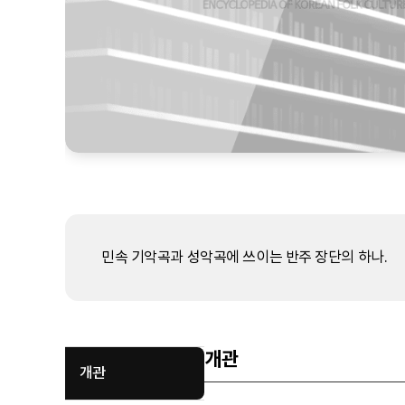
민속 기악곡과 성악곡에 쓰이는 반주 장단의 하나.
개관
개관