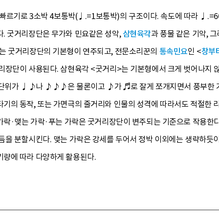
빠르기로 3소박 4보통박(♩.=1보통박)의 구조이다. 속도에 따라 ♩.=6
. 굿거리장단은 무가와 민요같은 성악,
삼현육각
과 풍물 같은 기악, 
서는 굿거리장단의 기본형이 연주되고, 전문소리꾼의
통속민요
인 <
창부
리장단이 사용된다. 삼현육각 <굿거리>는 기본형에서 크게 벗어나지 
 단위가 ♩♪나 ♪♪♪은 물론이고 ♪가 ♬로 잘게 쪼개지면서 풍부한 
기의 동작, 또는 가면극의 줄거리와 인물의 성격에 따라서도 적절한 리
 가락·맺는 가락·푸는 가락은 굿거리장단이 변주되는 기준으로 작용한다.
을 분할시킨다. 맺는 가락은 강세를 두어서 정박 이외에는 생략하듯이 
량에 따라 다양하게 활용된다.