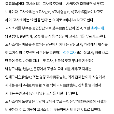
종교의식이다. 고사소리는 고사를 주재하는 사제자가 축원하면서 부르는
노래이다. 고사소리는 <고사반>, <고사염불>, <(고사)덕담>이라고도
하며, 고사소리는 ‘소원을 빈다’는 의미로 <비나리>라고도 한다.
고사소리를 부르는 공연집단으로 창우倡優집단이 있고, 또한
초라니패
,
낭걸립패, 절걸립패, 굿중패 등의 음악 집단이 고사소리를 부르기도 한다.
고사소리는 마을을 수호하는 당산에서 지내는 당산고사, 가정에서 새 집을
짓고 가정의 수호신인 성주신을 축원하는
성주고사
또는 집고사, 배를 새로
만들어 물로 나가며 지내는 뱃고사, 건물을 짓고 무사를 기원하는
낙성고사洛成告祀, 문중에서 조상의 묘에 비를 세우고 지내는
입패고사立牌告祀 또는 명당고사明堂告祀, 과거 급제한 이가 사당에서
지내는 홍패고사紅牌告祀 또는 백패고사白牌告祀, 잔치를 벌이면서
지내는 축원고사 등의 다양한 고사를 지낼 때 부른다.
고사소리의 노랫말은 무당이 굿에서 부르는 청신무가請神巫歌의 사설과
비슷하다. 이로 미루어 고사소리는 굿음악에서 비롯된 것으로 보인다.