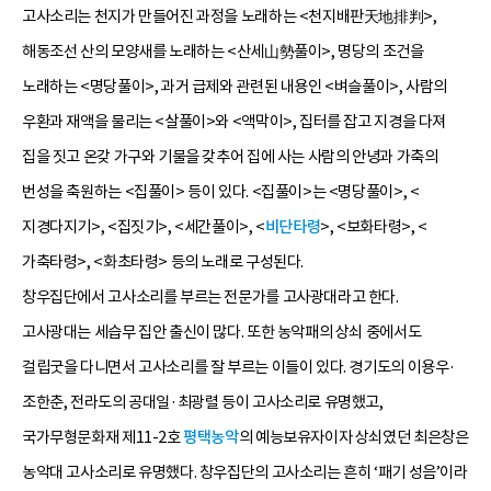
고사소리는 천지가 만들어진 과정을 노래하는 <천지배판天地排判>,
해동조선 산의 모양새를 노래하는 <산세山勢풀이>, 명당의 조건을
노래하는 <명당풀이>, 과거 급제와 관련된 내용인 <벼슬풀이>, 사람의
우환과 재액을 물리는 <살풀이>와 <액막이>, 집터를 잡고 지경을 다져
집을 짓고 온갖 가구와 기물을 갖추어 집에 사는 사람의 안녕과 가축의
번성을 축원하는 <집풀이> 등이 있다. <집풀이>는 <명당풀이>, <
지경다지기>, <집짓기>, <세간풀이>, <
비단타령
>, <보화타령>, <
가축타령>, <화초타령> 등의 노래로 구성된다.
창우집단에서 고사소리를 부르는 전문가를 고사광대라고 한다.
고사광대는 세습무 집안 출신이 많다. 또한 농악패의 상쇠 중에서도
걸립굿을 다니면서 고사소리를 잘 부르는 이들이 있다. 경기도의 이용우·
조한춘, 전라도의 공대일·최광렬 등이 고사소리로 유명했고,
국가무형문화재 제11-2호
평택농악
의 예능보유자이자 상쇠였던 최은창은
농악대 고사소리로 유명했다. 창우집단의 고사소리는 흔히 ‘패기 성음’이라