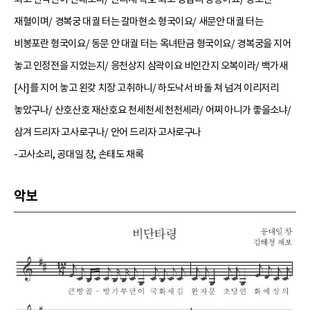
재혈이며/ 경복궁 대궐 터는 갈마현소 형국이요/ 새문안 대궐 터는
비봉포란 형국이요/ 동문 안 대궐 터는 옥녀탄금 형국이요/ 경복궁을 지어
놓고 인정전을 지었는지/ 응천상지 삼곽이요 비인간지 오복이라/ 백가새
[사]를 지어 놓고 왼갖 치장 고취하니/ 하도낙서 바돌 쳐 넘겨 이리저리
놓았구나/ 산호산호 재산호요 천세천세 천천세라/ 어찌 아니가 좋을소냐/
삼겨 드리자 고사로구나/ 안어 드리자 고사로구나
-고사소리, 공대일 창, 손태도 채록
악보