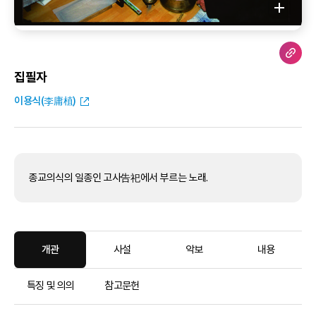
집필자
이용식(李庸植)
종교의식의 일종인 고사告祀에서 부르는 노래.
개관
사설
악보
내용
특징 및 의의
참고문헌