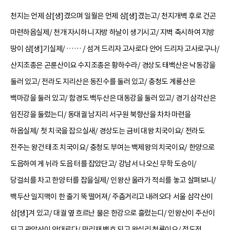
천지는 언제 삼[생]겼으며 일월은 언제 삼[생]겼는고/ 천지개벽 후로 건곤
마련하옵실제/ 천개 자시하니 자방 하날이 생기시고/ 지벽 축시하여 지방
땅이 삼[생]기실제/ …… / 섬겨 드리자 고사로다 안어 드리자 고사로구나/
산지조종은 곤륜산이요 수지조종은 황하수라/ 경상도 태백산은 낙동강을
둘러 있고/ 전라도 지리산은 동진수를 둘러 있고/ 충청도 계룡산은
백마강을 둘러 있고/ 함경도 백두산은 대동강을 둘러 있고/ 경기 삼각산은
임진강을 둘렀는디/ 동대궐 남지리 서구원 북향산을 차차 마련을
하옵실제/ 첫 치국을 잡으실새/ 경상도는 금비 대왕 치국이요/ 전라도
전주는 왕건 태조 치국이요/ 충청도 부여는 백제왕의 치국이요/ 한양으로
도읍하여 게 뉘라 도읍 터를 잡았단고/ 강남서 나오신 무학 도승이/
당걸쇠를 차고 한양 터를 잡을실제/ 인왕산 올라가 적쇠를 놓고 살펴보니/
백두산 일지맥이 한 줄기 뚝 떨어져/ 주춤거리고 내려오다 서울 삼각산이
삼[생]겨 있고/ 대궐 옆 흐르난 물은 한강으로 흘렀는디/ 인왕산이 주산이
되고 관악산이 안대로다/ 만리재 백호 되고 왕십리 청룡이요/ 정도전