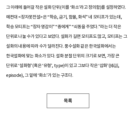
그 아래에 들어갈 작은 설화 단위(이를 ‘화소’라고 정의함)를 설정하였다.
예컨대 <장자못전설>은 “학승, 금기, 함몰, 화석” 네 모티프가 있는데,
학승 모티프는 “장자 영감이” “중에게” “쇠똥을 주었다.”라는 더 작은
단위로 나눌 수가 있다고 보았다. 설화가 길면 모티프도 많고, 모티프는 그
설화의 내용에 따라 수가 달라진다. 풍수설화 같은 한국설화에서는
한국설화에 맞는 화소가 있다. 설화 분절 단위의 크기로 보면, 가장 큰
단위로 ‘설화형’(혹은 ‘유형’, type)이 있고 그보다 작은 ‘삽화’(揷話,
episode), 그 밑에 ‘화소’가 있는 구조다.
목록