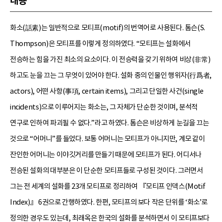
내용
화소(話素)는 일반적으로 모티프(motif)의 번역어로 사용된다. 톰슨(S.
Thompson)은 모티프를 이렇게 정의하였다. “모티프는 설화에서
전승하는 힘을 가진 최소의 요소이다. 이 전승력을 갖기 위하여 비상(非常)
하고도 눈을 끄는 그 무엇이 있어야 한다. 설화 중의 인물인 행위자(行爲者,
actors), 어떤 사항(事項, certain items), 그리고 단일한 사건(single
incidents)으로 이루어지는 화소는, 그 자체가 단순한 것이며, 분석적
연구로 인하여 파괴될 수 없다.”라고 하였다. 톰슨은 비상하게 눈길을 끄는
것으로 “어머니”를 들었다. 보통 어머니는 모티프가 아니지만, 계모 같이
잔인한 어머니는 이야깃거리를 만들기 때문에 모티프가 된다. 어디서나
전승된 설화의 대부분은 이 단순한 모티프들로 구성된 것이다. 그러면서
그는 전 세계의 설화를 23개 모티프로 정리하여 『모티프 인덱스(Motif
Index)』 6권으로 간행하였다. 한편, 모티프의 보다 작은 단위를 ‘화소’로
정의한 경우도 있는데, 최래옥은 한국의 설화를 분석하면서 이 모티프보다