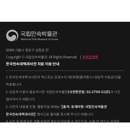
03045 서울시 종로구 삼청로 37
Copyright © 국립민속박물관. All Rights Reserved.
|
저작권정책
한국민속대백과사전 자료 이용 안내
1. 한국민속대백과사전의 텍스트는 공공누리 제2유형(출처명시+상업적 이용금지)을
적용합니다.
(사전편찬팀: 02-3704-3225)
2. 상업적 이용이 필요하시면 국립민속박물관
과 사전
협의하시기 바랍니다.
[출처: 표제어명–국립민속박물관
3. 사전의 내용을 인용·활용하실 때에는 '
한국민속대백과사전]
' 형식으로 출처를 표시해 주시기 바랍니다.
4. 사진 및 동영상은 개별 저작권 정보가 상이할 수 있으므로, 이용 전 반드시 저작권
정보를 확인하시기 바랍니다.