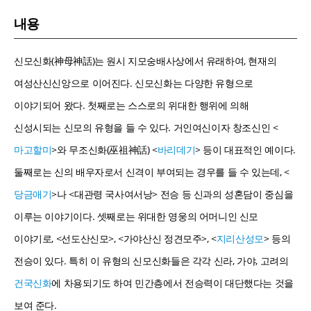
내용
신모신화(神母神話)는 원시 지모숭배사상에서 유래하여, 현재의
여성산신신앙으로 이어진다. 신모신화는 다양한 유형으로
이야기되어 왔다. 첫째로는 스스로의 위대한 행위에 의해
신성시되는 신모의 유형을 들 수 있다. 거인여신이자 창조신인 <
마고할미
>와 무조신화(巫祖神話) <
바리데기
> 등이 대표적인 예이다.
둘째로는 신의 배우자로서 신격이 부여되는 경우를 들 수 있는데, <
당금애기
>나 <대관령 국사여서낭> 전승 등 신과의 성혼담이 중심을
이루는 이야기이다. 셋째로는 위대한 영웅의 어머니인 신모
이야기로, <선도산신모>, <가야산신 정견모주>, <
지리산성모
> 등의
전승이 있다. 특히 이 유형의 신모신화들은 각각 신라, 가야, 고려의
건국신화
에 차용되기도 하여 민간층에서 전승력이 대단했다는 것을
보여 준다.