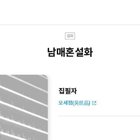
설화
남매혼설화
집필자
오세정(吳世晶)