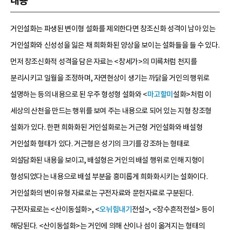
내용
거인설화는 파생된 변이형 설화를 제외한다면 창조신화 성격이 남아 있는
거인설화와 신성성을 잃은 채 희화화된 양상을 보이는 설화들을 들 수 있다.
먼저 창조신화적 성격을 담은 자료는 <창세가>의 미륵처럼 천지를
분리시키고 일월을 조정하며, 자연현상이 생기는 까닭을 거인의 행위로
설명하는 등의 내용으로 된 우주 형성형 설화와 <
마고할미
설화>처럼 이
세상의 산천을 만드는 행위를 보여 주는 내용으로 되어 있는 지형 창조형
설화가 있다. 한편 희화화된 거인설화로는 거근형 거인설화와 배설형
거인설화 형태가 있다. 거근형은 성기의 크기를 강조하는 형태로
외설담화된 내용을 보이고, 배설형은 거인의 배설 행위로 인해 지형이
형성되었다는 내용으로 배설 부분을 흥미롭게 희화화시키는 설화이다.
거인설화의 변이유형 자료로는 구전자료와 문헌자료로 구분된다.
구전자료로는 <산이동설화>, <
오뉘힘내기
전설>, <장수흔적전설> 등이
해당된다. <산이동설화>는 거인에 의해 산이나 섬이 옮겨지는 형태의