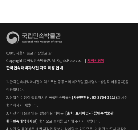
03045 서울시 종로구 삼청로 37
Copyright © 국립민속박물관. All Rights Reserved.
|
저작권정책
한국민속대백과사전 자료 이용 안내
1. 한국민속대백과사전의 텍스트는 공공누리 제2유형(출처명시+상업적 이용금지)을
적용합니다.
(사전편찬팀: 02-3704-3225)
2. 상업적 이용이 필요하시면 국립민속박물관
과 사전
협의하시기 바랍니다.
[출처: 표제어명–국립민속박물관
3. 사전의 내용을 인용·활용하실 때에는 '
한국민속대백과사전]
' 형식으로 출처를 표시해 주시기 바랍니다.
4. 사진 및 동영상은 개별 저작권 정보가 상이할 수 있으므로, 이용 전 반드시 저작권
정보를 확인하시기 바랍니다.