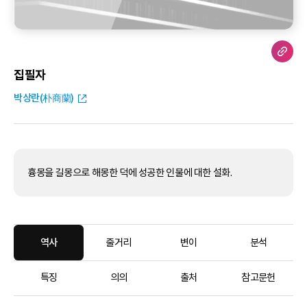
집필자
박상란(朴商蘭)
흉몽을 길몽으로 해몽한 덕에 성공한 인물에 대한 설화.
역사
줄거리
변이
분석
특징
의의
출처
참고문헌