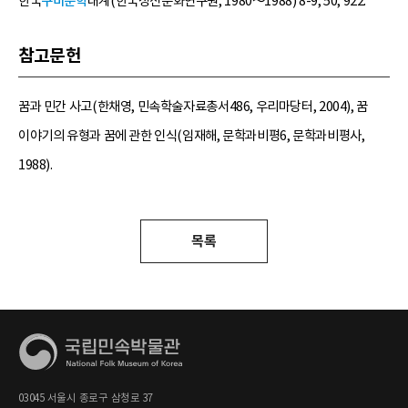
한국
구비문학
대계(한국정신문화연구원, 1980～1988) 8-9, 50; 922.
참고문헌
꿈과 민간 사고(한채영, 민속학술자료총서486, 우리마당터, 2004), 꿈
이야기의 유형과 꿈에 관한 인식(임재해, 문학과비평6, 문학과비평사,
1988).
목록
03045 서울시 종로구 삼청로 37