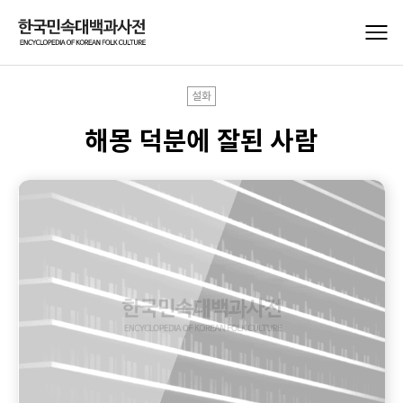
설화
해몽 덕분에 잘된 사람