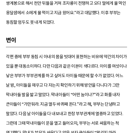
쌍계봉으로 해서 천안 뒤뜰을 거쳐 조자룡이 전쟁하고 오다 말에게 물 먹인
옹달샘에서 소에게 물 먹이고 지금 왔어요.”라고 대답했다. 이후 부부는
동침할 엄두도 못 내게 되었다.
변이
각편 중에 부부 동침 시 아내의 몸을 빗대어 표현하는 비유에 약간의 차이가
있을 뿐 대동소이하다. 다만 다음과 같은 이본이 색다르다. 아이를 여섯이나
낳은 부부가 부부관계를 하고 싶어도 아이들 때문에 할 수가 없었다. 어느
날 밤, 아이들을 재우고 다 자는지 확인하기 위해 방안을 다니다가 그만
막내아들 발을 밟고 말았다. 막내아들이 “어떤 놈이냐?”라고 화를 내자
큰아들이 “가만둬라. 지금 열두 바퀴째 돈다.”라고 해, 부부는 단념하고
말았다. 다음 날 아이들을 다 내보내고 한창 부부관계에 열중하고 있었다.
그런데 그때 막내아들이 문을 열고 들어오자, 부부는 서로 싸움하는 척
연기했다. 막내가 부모가 싸운다고 악을 쓰자 큰아들이 “말리지 마라.