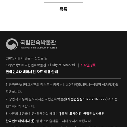
목록
03045 서울시 종로구 삼청로 37
Copyright © 국립민속박물관. All Rights Reserved.
|
저작권정책
한국민속대백과사전 자료 이용 안내
1. 한국민속대백과사전의 텍스트는 공공누리 제2유형(출처명시+상업적 이용금지)을
적용합니다.
(사전편찬팀: 02-3704-3225)
2. 상업적 이용이 필요하시면 국립민속박물관
과 사전
협의하시기 바랍니다.
[출처: 표제어명–국립민속박물관
3. 사전의 내용을 인용·활용하실 때에는 '
한국민속대백과사전]
' 형식으로 출처를 표시해 주시기 바랍니다.