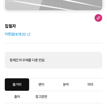
집필자
이한길(李漢吉)
형제간의 우애를 다룬 민담.
줄거리
변이
분석
의의
출처
참고문헌