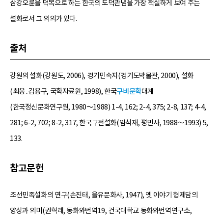
삼강오륜을 덕목으로 하는 한국의 도덕관념을 가장 적실하게 보여 주는
설화로서 그 의의가 있다.
출처
강원의 설화(강원도, 2006), 경기민속지(경기도박물관, 2000), 설화
(최웅․김용구, 국학자료원, 1998), 한국
구비문학
대계
(한국정신문화연구원, 1980～1988) 1-4, 162; 2-4, 375; 2-8, 137; 4-4,
281; 6-2, 702; 8-2, 317, 한국구전설화(임석재, 평민사, 1988～1993) 5,
133.
참고문헌
조선민족설화의 연구(손진태, 을유문화사, 1947), 옛 이야기 형제담의
양상과 의미(권혁래, 동화와번역19, 건국대학교 동화와번역연구소,