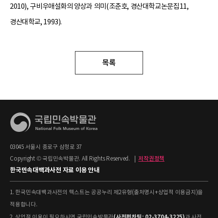
2010), 구비우애설화의 양상과 의미(조춘호, 경산대학교논문집11,
경산대학교, 1993).
목록
03045 서울시 종로구 삼청로 37
Copyright © 국립민속박물관. All Rights Reserved.
|
저작권정책
한국민속대백과사전 자료 이용 안내
1. 한국민속대백과사전의 텍스트는 공공누리 제2유형(출처명시+상업적 이용금지)을
적용합니다.
(사전편찬팀: 02-3704-3225)
2. 상업적 이용이 필요하시면 국립민속박물관
과 사전