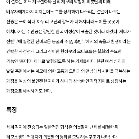
이 설화는 여느 계모설화와 달리 계모의 악행이 의붓딸의 미래
배우자에게까지 미치는데도 그를 징계하여 다스리는 결말이 나오는
전승은 극히 적다. 아무리 고난의 강도가 더해지더라도 이를 꿋꿋이
헤쳐나가는 주인공은 강인한 한국 여성상이 표출된 것이라 하겠다. 게다가
전반부에 설정된 신비로운 동굴과 주문, 후반부에서의 죽음과 환생이라는
긴박한 사건전개 그리고 신이한 환생꽃의 모티프들은 설화의 주요한
기능인 ‘흥미’가 제대로 발휘되도록 하는 기제들이다. 한편 여성 심리의
발달 측면에서는 계모에 의한 고통과 도령과의 만남에서 시련을 극복하는
과정을 여성의 불안전한 자아가 하나의 성숙한 인격적 자아로 성장하는
과정으로 해석하기도 한다.
특징
세계 각지에 전승되는 일반적인 형식은 의붓딸이 난제를 해결한 뒤
계모소생인 적대자가 의붓딸의 행위를 모방하는 구조가 나타난다.