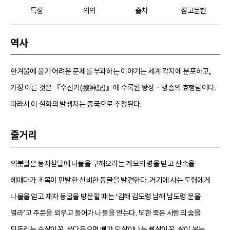
특징
의의
출처
참고문헌
역사
한겨울에 풀기 어려운 문제를 부과하는 이야기는 세계 각지에 분포하고,
가장 이른 것은 『수신기(搜神記)』에 수록된 왕상ㆍ맹종의 효행담이다.
따라서 이 설화의 발생지는 중국으로 추정된다.
줄거리
의붓딸은 동지섣달에 나물을 구해오라는 계모의 명을 받고 산속을
헤매다가 초목이 만발한 신비한 동굴을 발견한다. 거기에 사는 도령에게
나물을 얻고 재차 동굴을 방문할 때는 ‘김해 김도령 남해 남도령 문을
열라’고 주문을 외우고 들어가 나물을 얻는다. 또한 죽은 사람의 숨을
되돌리는 숨살이꽃, 쓰다듬으면 뼈가 되살아나는 뼈살이꽃, 살이 붙는