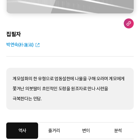
집필자
박연숙(朴蓮淑)
계모설화의 한 유형으로 엄동설한에 나물을 구해 오라며 계모에게
쫓겨난 의붓딸이 초인적인 도령을 원조자로 만나 시련을
극복한다는 민담.
역사
줄거리
변이
분석