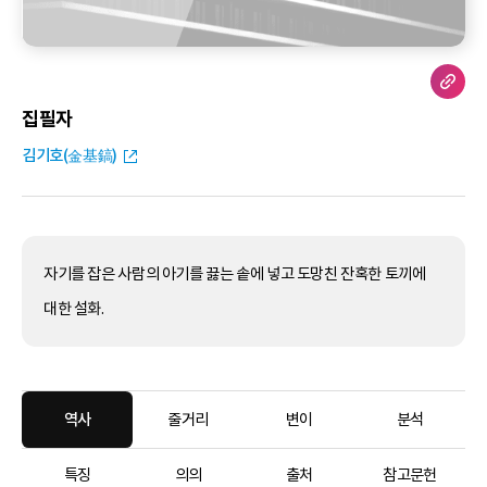
집필자
김기호(金基鎬)
자기를 잡은 사람의 아기를 끓는 솥에 넣고 도망친 잔혹한 토끼에
대한 설화.
역사
줄거리
변이
분석
특징
의의
출처
참고문헌