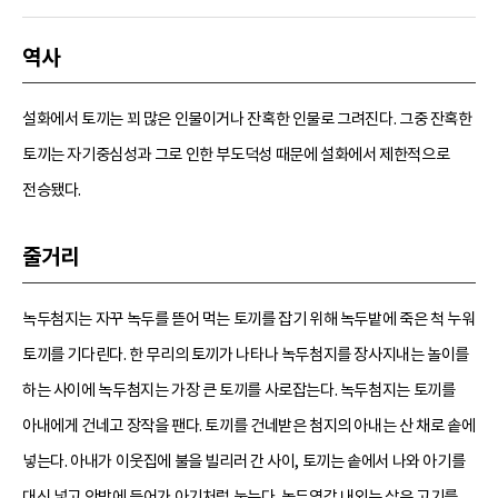
역사
설화에서 토끼는 꾀 많은 인물이거나 잔혹한 인물로 그려진다. 그중 잔혹한
토끼는 자기중심성과 그로 인한 부도덕성 때문에 설화에서 제한적으로
전승됐다.
줄거리
녹두첨지는 자꾸 녹두를 뜯어 먹는 토끼를 잡기 위해 녹두밭에 죽은 척 누워
토끼를 기다린다. 한 무리의 토끼가 나타나 녹두첨지를 장사지내는 놀이를
하는 사이에 녹두첨지는 가장 큰 토끼를 사로잡는다. 녹두첨지는 토끼를
아내에게 건네고 장작을 팬다. 토끼를 건네받은 첨지의 아내는 산 채로 솥에
넣는다. 아내가 이웃집에 불을 빌리러 간 사이, 토끼는 솥에서 나와 아기를
대신 넣고 안방에 들어가 아기처럼 눕는다. 녹두영감 내외는 삶은 고기를