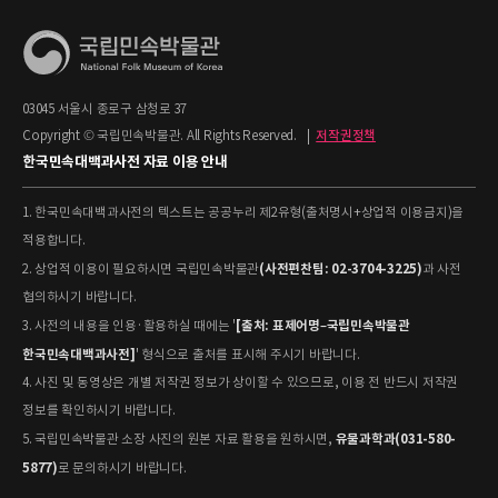
03045 서울시 종로구 삼청로 37
Copyright © 국립민속박물관. All Rights Reserved.
|
저작권정책
한국민속대백과사전 자료 이용 안내
1. 한국민속대백과사전의 텍스트는 공공누리 제2유형(출처명시+상업적 이용금지)을
적용합니다.
(사전편찬팀: 02-3704-3225)
2. 상업적 이용이 필요하시면 국립민속박물관
과 사전
협의하시기 바랍니다.
[출처: 표제어명–국립민속박물관
3. 사전의 내용을 인용·활용하실 때에는 '
한국민속대백과사전]
' 형식으로 출처를 표시해 주시기 바랍니다.
4. 사진 및 동영상은 개별 저작권 정보가 상이할 수 있으므로, 이용 전 반드시 저작권
정보를 확인하시기 바랍니다.
유물과학과(031-580-
5. 국립민속박물관 소장 사진의 원본 자료 활용을 원하시면,
5877)
로 문의하시기 바랍니다.