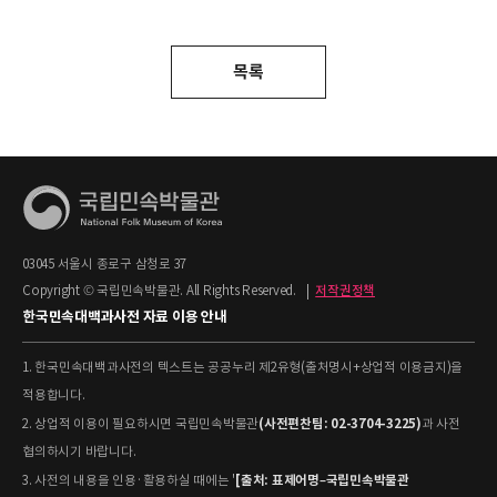
목록
03045 서울시 종로구 삼청로 37
Copyright © 국립민속박물관. All Rights Reserved.
|
저작권정책
한국민속대백과사전 자료 이용 안내
1. 한국민속대백과사전의 텍스트는 공공누리 제2유형(출처명시+상업적 이용금지)을
적용합니다.
(사전편찬팀: 02-3704-3225)
2. 상업적 이용이 필요하시면 국립민속박물관
과 사전
협의하시기 바랍니다.
[출처: 표제어명–국립민속박물관
3. 사전의 내용을 인용·활용하실 때에는 '