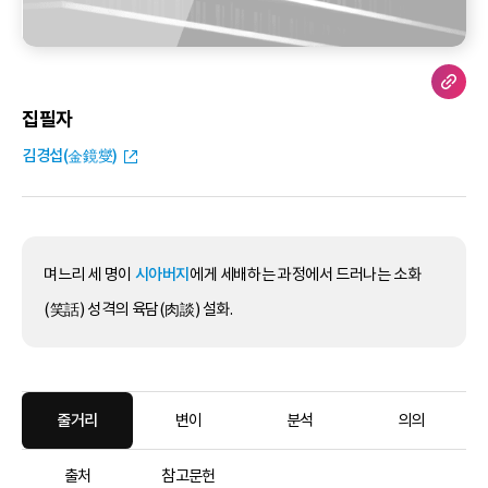
집필자
김경섭(金鏡燮)
며느리 세 명이
시아버지
에게 세배하는 과정에서 드러나는 소화
(笑話) 성격의 육담(肉談) 설화.
줄거리
변이
분석
의의
출처
참고문헌