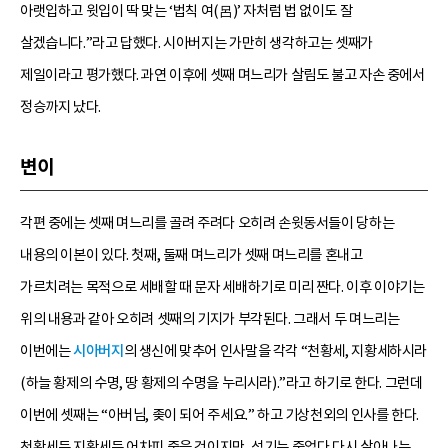
아랫입하고 윗입이 딱 맞는 ‘법칙 여(呂)’ 자처럼 법 없이도 잘
살겠습니다.”라고 답했다. 시아버지는 가만히 생각하고는 셋째가
제일이라고 평가했다. 과연 이후에 셋째 며느리가 살림도 불고 자손 중에서
정승까지 났다.
변이
각편 중에는 셋째 며느리를 골려 주려다 오히려 손윗동서들이 당하는
내용의 이본이 있다. 첫째, 둘째 며느리가 셋째 며느리를 혼내고
가르치려는 목적으로 세배할 때 문자 세배하기로 미리 짠다. 이후 이야기는
위의 내용과 같아 오히려 셋째의 기지가 부각된다. 그래서 두 며느리는
이번에는
시아버지
의 생신에 맞추어 인사말을 각각 “천황세, 지황세하시라
(하늘 황제의 수명, 땅 황제의 수명을 누리시라).”라고 하기로 한다. 그런데
이번에 셋째는 “아버님, 좆이 되어 주세요.” 하고 기상천외의 인사를 한다.
천황세든 지황세든 어차피 죽을 것이지만, 성기는 죽었다 다시 살아나는