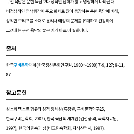
구전 육담은 문헌 육담보다 성적인 담화가 밝고 명랑하게 나타난다.
비정상적인 엽색행각이 주요 화제로 많이 등장하는 문헌 육담에 비해,
성적인 모티프를 소재로 윤리나 애정의 문제를 유쾌하고 건강하게
그려내는 구전 육담의 좋은 예가 바로 이 설화이다.
출처
한국
구비문학
대계(한국정신문화연구원, 1980～1988) 7-9, 127; 8-11,
87.
참고문헌
성소화 텍스트 향유와 성적 정체성(류정월, 구비문학연구25,
한국구비문학회, 2007), 한국 육담의 세계관(김선풍 외, 국학자료원,
1997), 한국의 민속과 성(비교민속학회, 지식산업사, 1997).